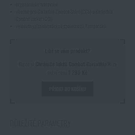
ergonomicky tvarované
Voděodolné zápisníky
Výprodej
vhodné pro Carinthia Combat Shirt (CCS) a Carinthia
Combat Jacket (CCJ)
Ochrana před komáry a hmyzem
vyvinuto ve spolupráci se společností Komperdell
Značky A-Z
Ohřívače nohou, rukou a těla
Všechny produkty
Líbí se vám produkt?
Kupte si
Chrániče loktů Combat Carinthia®
za
Opravné sady a fixační pásky
akční cenu
1 290 Kč
Potřeby pro vodáky
PŘIDAT DO KOŠÍKU
Zdraví, ochrana
DŮLEŽITÉ PARAMETRY
Novinky