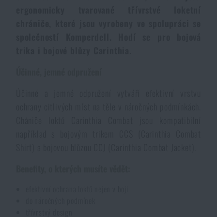
Dámské oblečení
ergonomicky tvarované třívrstvé loketní
Elektronika a příslušenství pro mobily
Beranidla, páčidla
Vybíjecí zařízení
chrániče, které jsou vyrobeny ve spolupráci se
společností Komperdell. Hodí se pro bojová
Dětské oblečení
Hodinky
Výstroj pro psy
Rychlonabíječe zásobníků
trika i bojové blůzy Carinthia.
Údržba oblečení
Účinné, jemné odpružení
Pouzdra
Novinky
Novinky
Účinné a jemné odpružení vytváří efektivní vrstvu
Vojenské nášivky a znaky
Paracord
ochrany citlivých míst na těle v náročných podmínkách.
Akce a slevy
Akce a slevy
Chániče loktů Carinthia Combat jsou kompatibilní
Vesty
například s bojovým trikem CCS (Carinthia Combat
Peněženky
Výprodej
Výprodej
Shirt) a bojovou blůzou CCJ (Carinthia Combat Jacket).
Ručníky, osušky
Značky A-Z
Benefity, o kterých musíte vědět:
Značky A-Z
Novinky
efektivní ochrana loktů nejen v boji
Solární sprchy
Všechny produkty
Všechny produkty
Akce a slevy
do náročných podmínek
třívrstvý design