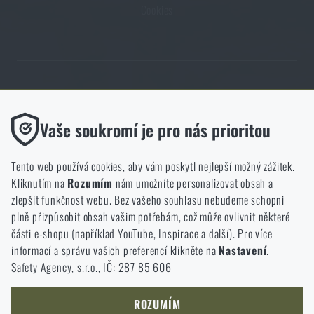
Cookies
Obchod Rigad.cz získal díky spokojenosti ověřených zákazníků prestižní
certifikát Zlaté Ověřeno zákazníky.
Funkční
Vaše soukromí je pro nás prioritou
Bez nich by náš web vůbec nefungoval. U těchto cookies není
možné zakázat jejich ukládání.
Tento web používá cookies, aby vám poskytl nejlepší možný zážitek.
Kliknutím na
Rozumím
nám umožníte personalizovat obsah a
Analytické
zlepšit funkčnost webu. Bez vašeho souhlasu nebudeme schopni
NCAGE 828DG
Do těchto cookies se anonymně ukládá, jakým způsobem
plně přizpůsobit obsah vašim potřebám, což může ovlivnit některé
procházíte a používáte náš web. Pomáhají nám lépe chápat, co
části e-shopu (například YouTube, Inspirace a další). Pro více
se našim zákazníkům líbí a kterým směrem se máme ubírat.
informací a správu vašich preferencí klikněte na
Nastavení
.
Safety Agency, s.r.o., IČ: 287 85 606
Marketingové
Tyto cookies nám pomáhají optimalizovat reklamu směřující na
náš e-shop, aby byla co nejvíce efektivní a náš obchod se mohl
ROZUMÍM