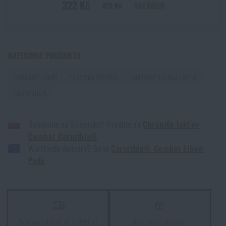
322 Kč
SKLADEM
379 Kč
KATEGORIE PRODUKTU
CHRÁNIČE LOKTŮ
TAKTICKÁ VÝSTROJ
CHRÁNIČE KOLEN A LOKTŮ
CARINTHIA®
Doručenie na Slovensko? Prejdite na
Chrániče lakťov
Combat Carinthia®
Worldwide delivery? Go to
Carinthia® Combat Elbow
Pads
Doprava zdarma od 1 999 Kč
97% zboží skladem