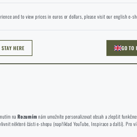
okračováním potvrzuji, že jsem starší 18 let
 jazyce stránka neexistuje. Můžete tedy zůstat zde, nebo přejít na hlavní
rience and to view prices in euros or dollars, please visit our english e-s
žnost si vyberete?
ODEJÍT
ROZUMÍM, POKRAČOVAT
PŘEJÍT DO 
L STAY HERE
GO TO
NU TADY
PŘEJDU NA HLAV
né zakázat jejich ukládání.
te a používáte náš web. Pomáhají nám lépe chápat, co se našim zákazníků
iknutím na
Rozumím
nám umožníte personalizovat obsah a zlepšit funkčno
vnit některé části e-shopu (například YouTube, Inspirace a další). Pro ví
 e-shop, aby byla co nejvíce efektivní a náš obchod se mohl neustále rozví