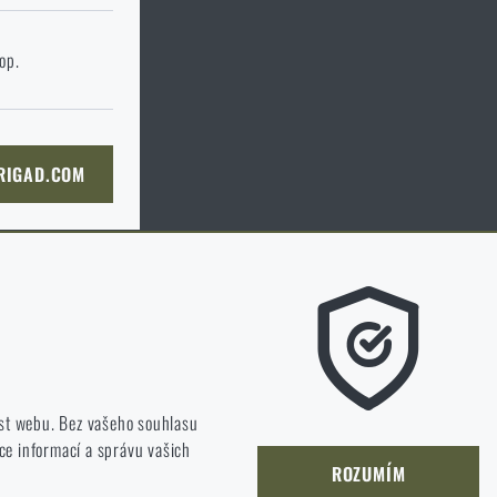
 stránku cílového
hop.
KOŠÍKU
 RIGAD.COM
NÍ STRÁNKU
m líbí a kterým směrem se máme ubírat.
st webu. Bez vašeho souhlasu
ce informací a správu vašich
jet a zlepšovat.
ROZUMÍM