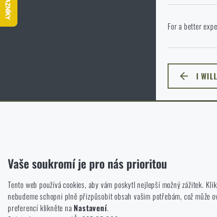
P
Ve vámi vybraném
For a better expe
jazyka. Jakou mo
I WIL
ZŮSTA
Funkční
Bez nich by náš web vůbec nefungoval. U těchto cookies není mož
Analytické
Vaše soukromí je pro nás prioritou
Do těchto cookies se anonymně ukládá, jakým způsobem prochází
Tento web používá cookies, aby vám poskytl nejlepší možný zážitek. Kl
Marketingové
nebudeme schopni plně přizpůsobit obsah vašim potřebám, což může ovli
Tyto cookies nám pomáhají optimalizovat reklamu směřující na náš
preferencí klikněte na
Nastavení
.