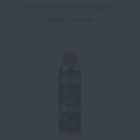
9 mm jateční nábojka
Lepidlo k zajištění závitových spojů Clawgear®
9 mm Luger
9 mm Makarov
199 Kč
SKLADEM
9 mm/.45
Univerzální