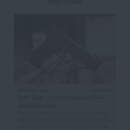
Magazín články
DOBA ČTENÍ:
4 MINUTY
3. ČERVNA 2026
9 mm Luger – historie nejpopulárnějšího
pistolového náboje
Náboj 9 mm Luger, známý také jako 9×19 mm Parabellum,
patří již více než sto let mezi nejrozšířenější pistolové ráže na
světě. Od svého vzniku na přelomu 19. a 20. století prošel