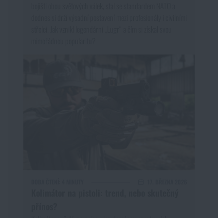
bojišti obou světových válek, stal se standardem NATO a
dodnes si drží výsadní postavení mezi profesionály i civilními
střelci. Jak vznikl legendární „Lugr“ a čím si získal svou
mimořádnou popularitu?
DOBA ČTENÍ:
4 MINUTY
17. BŘEZNA 2026
Kolimátor na pistoli: trend, nebo skutečný
přínos?