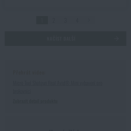
1
2
3
4
NAČÍST DALŠÍ
Přehrát video:
Micro Tool Shotgun Real Avid® Mini vybavení pro
brokovnici
Zobrazit detail produktu