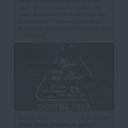
Kolimátory už dávno nejsou jen doménou sportovních
speciálů. Stále častěji se objevují i na služebních a EDC
pistolích. Má ale kolimátor na pistoli skutečně smysl, nebo
jde jen o módní trend? Podívejme se na hlavní výhody i
nevýhody tohoto řešení a na situace, kdy se kolimátor vyplatí
– a kdy naopak ne.
DOBA ČTENÍ:
3 MINUTY
23. KVĚTNA 2023
Čištění Glocka: provádíte ho správně?