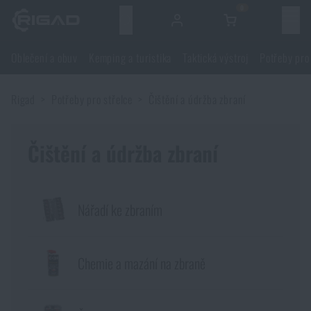
0
Menu
Oblečení a obuv
Kemping a turistika
Taktická výstroj
Potřeby pro
Oblečení a obuv
Rigad
Potřeby pro střelce
Čištění a údržba zbraní
Oblečení a obuv
Kemping a turistika
Obuv
Čištění a údržba zbraní
Kemping a turistika
Taktická výstroj
Bundy
Batohy
Taktická výstroj
Potřeby pro střelce
Nářadí ke zbraním
Blůzy
Tašky, brašny, kufry, ledvinky
Nosiče plátů a příslušenství
Potřeby pro střelce
Nože a nářadí
Chemie a mazání na zbraně
Kalhoty
Spaní v přírodě
Nosné postroje
Střelecké brýle
Nože a nářadí
Sebeobrana