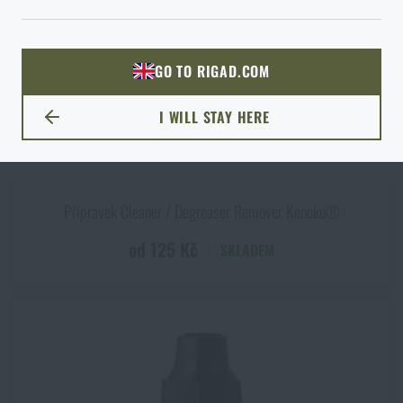
ODEJÍT
ROZUMÍM, POKRAČOVAT
PŘEJÍT DO KOŠÍKU
GO TO RIGAD.COM
PŘEJDU NA HLAVNÍ STRÁNKU
I WILL STAY HERE
ZŮSTANU TADY
Přípravek Cleaner / Degreaser Remover Kenoko®
od 125 Kč
SKLADEM