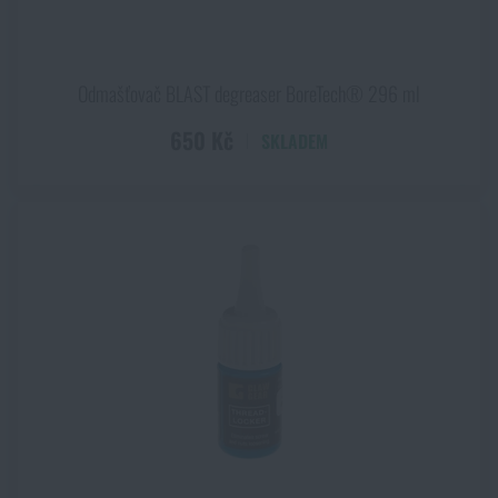
10 mm AUTO
12 GA
20 GA
Odmašťovač BLAST degreaser BoreTech® 296 ml
20 GA
650 Kč
SKLADEM
410 GA
5,56 x 45 mm NATO
6,5 Creedmoor
6,5 mm
7 mm
7,62 mm
7,62 x 39
7,62 x 54R
7,62x51 mm
7,65 Browning
7,92 x 57 mm / 8 mm
9 mm Browning