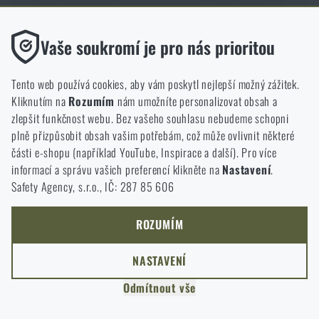
Pravidelná údržba a čištění vašeho Glocka mají zásadní vliv
na spolehlivost a bezpečnost zbraně. Jak tyto úkony provádět
Funkční
Vaše soukromí je pro nás prioritou
správně?
Bez nich by náš web vůbec nefungoval. U těchto cookies není
možné zakázat jejich ukládání.
Tento web používá cookies, aby vám poskytl nejlepší možný zážitek.
Kliknutím na
Rozumím
nám umožníte personalizovat obsah a
Analytické
zlepšit funkčnost webu. Bez vašeho souhlasu nebudeme schopni
Do těchto cookies se anonymně ukládá, jakým způsobem
plně přizpůsobit obsah vašim potřebám, což může ovlivnit některé
procházíte a používáte náš web. Pomáhají nám lépe chápat, co
části e-shopu (například YouTube, Inspirace a další). Pro více
Doprava zdarma od 1 999 Kč
97% zboží skladem
se našim zákazníkům líbí a kterým směrem se máme ubírat.
informací a správu vašich preferencí klikněte na
Nastavení
.
Safety Agency, s.r.o., IČ: 287 85 606
Marketingové
Tyto cookies nám pomáhají optimalizovat reklamu směřující na
Garance vrácení peněz
Kamenné prodejny
náš e-shop, aby byla co nejvíce efektivní a náš obchod se mohl
ROZUMÍM
neustále rozvíjet a zlepšovat.
NASTAVENÍ
Personalizované
Odmítnout vše
Díky těmto cookies dokážeme reklamu personalizovat a nabízet
vám skutečně jen ty produkty, o které můžete mít zájem.