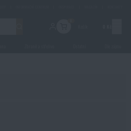
HODY
|
INFORMAČNÍ CENTRUM
|
INSPIRACE
|
MAGAZÍN
|
KONTAKTY
0
Košík
0 Kč
Menu
ana
Zbraně a střelivo
Ostatní
Dle zájmu