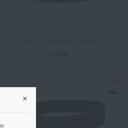
DOPRAVA ZDARMA
Bojový opasek Battle B1 Laser Cut Kore®
3 990 Kč
cm
 stránku cílového
hop.