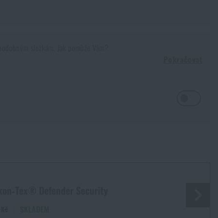
m a podobným složkám. Jak pomůže Vám?
Pokračovat
o?
Ano, je to v pase, nebo na bocích
. Skvěle sem dosáhneme,
hu více.
 co nejúčelněji plnily svůj účel. Tyto typy opasků můžeme často vídat
bo bojový opasek můžete mít i vy, a proto se teď půjdeme podívat na
 materiály jsou
mnohem pevnější
. Díky tomu se na ně můžete více
 tomu samozřejmě potřebujete dostatečně pevnou přezku.
Používá se
ná a nenápadná. Některé opasky mají dokonce průřezy na protažení
kon‑Tex® Defender Security
SKLADEM
 Kč