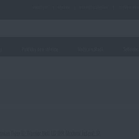
PRODEJNY
|
SLUŽBY
|
STAV OBJEDNÁVKY
|
SLEVY A VÝ
oj
Potřeby pro střelce
Nože a nářadí
Sebeobr
anian Tiger® Warrior Belt LC IRR Moderní řešení! TA