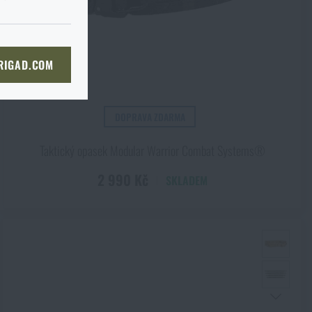
cm
KOŠÍKU
 RIGAD.COM
NÍ STRÁNKU
DOPRAVA ZDARMA
kg
Taktický opasek Modular Warrior Combat Systems®
2 990 Kč
SKLADEM