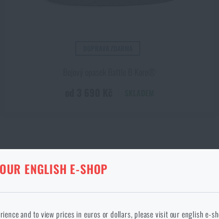
DOPRAVA ZDARMA
Bojový opasek Battle B Kore®
od 3 690 Kč
SKLADEM
KA V DANÉM JAZYCE NEEXISTUJE
 OUR ENGLISH E-SHOP
ANÉ ZBOŽÍ Z KOŠÍKU
okračováním potvrzuji, že jsem starší 18 let
 jazyce stránka neexistuje. Můžete tedy zůstat zde, nebo přejít na hlavní
rience and to view prices in euros or dollars, please visit our english e-s