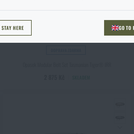
žnost si vyberete?
ODEJÍT
ROZUMÍM, POKRAČOVAT
PŘEJÍT DO 
L STAY HERE
GO TO
NU TADY
PŘEJDU NA HLAV
DOPRAVA ZDARMA
Opasek Modular Belt Set Tasmanian Tiger® IRR
2 875 Kč
SKLADEM