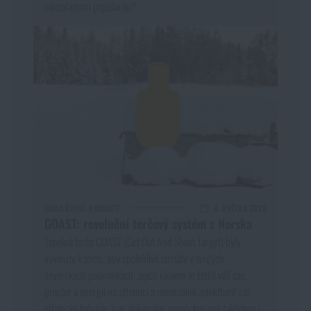
mimořádnou popularitu?
DOBA ČTENÍ:
4 MINUTY
4. KVĚTNA 2026
GOAST: revoluční terčový systém z Norska
Tepelné terče GOAST (Get Out And Shoot Target) byly
vyvinuty k tomu, aby spolehlivě obstály v tvrdých
severských podmínkách. Jejich úkolem je šetřit váš čas,
prostor a energii na střelnici a maximálně zefektivnit váš
střelecký trénink. Jsou dokonalou pomůckou pro taktickou i