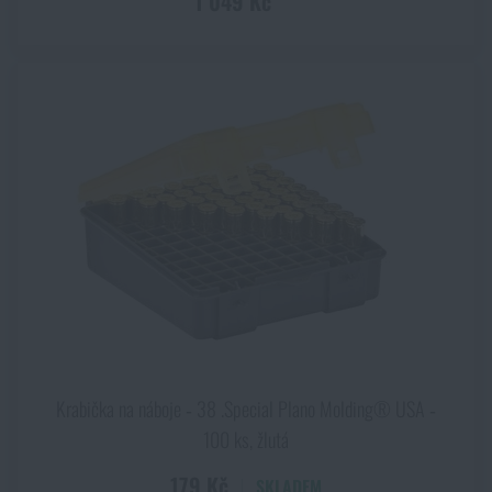
1 049 Kč
Krabička na náboje ‑ 38 .Special Plano Molding® USA ‑
100 ks, žlutá
179 Kč
SKLADEM