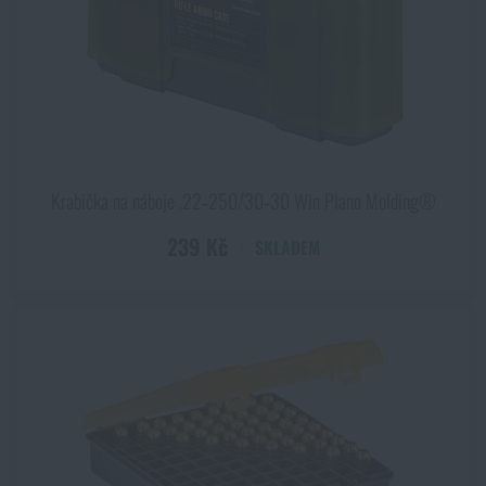
7 mm
9 mm Browning
9 mm Luger
9 mm Makarov
Krabička na náboje .22‑250/30‑30 Win Plano Molding®
239 Kč
SKLADEM