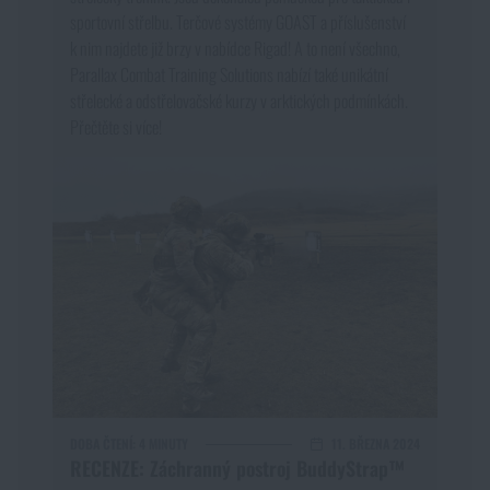
sportovní střelbu. Terčové systémy GOAST a příslušenství
k nim najdete již brzy v nabídce Rigad! A to není všechno,
Parallax Combat Training Solutions nabízí také unikátní
střelecké a odstřelovačské kurzy v arktických podmínkách.
Přečtěte si více!
DOBA ČTENÍ:
4 MINUTY
11. BŘEZNA 2024
RECENZE: Záchranný postroj BuddyStrap™