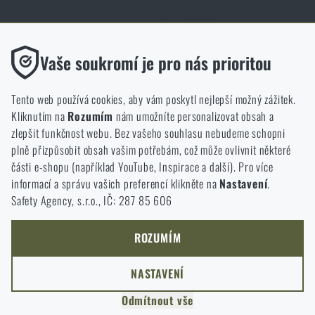
Obchod Rigad.cz získal díky spokojenosti ověřených zákazníků prestižní
certifikát Zlaté Ověřeno zákazníky.
Funkční
Vaše soukromí je pro nás prioritou
Bez nich by náš web vůbec nefungoval. U těchto cookies není
možné zakázat jejich ukládání.
Tento web používá cookies, aby vám poskytl nejlepší možný zážitek.
Kliknutím na
Rozumím
nám umožníte personalizovat obsah a
Analytické
zlepšit funkčnost webu. Bez vašeho souhlasu nebudeme schopni
NCAGE 828DG
Do těchto cookies se anonymně ukládá, jakým způsobem
plně přizpůsobit obsah vašim potřebám, což může ovlivnit některé
procházíte a používáte náš web. Pomáhají nám lépe chápat, co
části e-shopu (například YouTube, Inspirace a další). Pro více
se našim zákazníkům líbí a kterým směrem se máme ubírat.
informací a správu vašich preferencí klikněte na
Nastavení
.
Safety Agency, s.r.o., IČ: 287 85 606
Marketingové
Tyto cookies nám pomáhají optimalizovat reklamu směřující na
náš e-shop, aby byla co nejvíce efektivní a náš obchod se mohl
ROZUMÍM
neustále rozvíjet a zlepšovat.
NASTAVENÍ
Personalizované
Odmítnout vše
Díky těmto cookies dokážeme reklamu personalizovat a nabízet
COPYRIGHT © 2011-2026 RIGAD