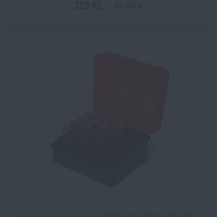
229 Kč
SKLADEM
Krabička na náboje ‑ brokové 25 ks Plano Molding® USA ‑