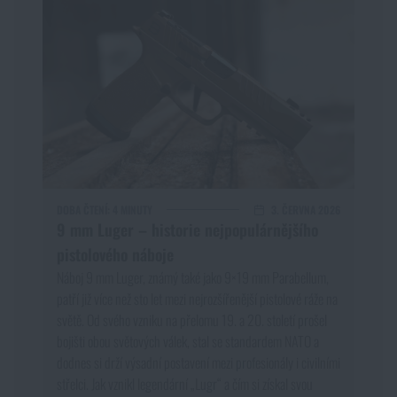
DOBA ČTENÍ:
4 MINUTY
3. ČERVNA 2026
9 mm Luger – historie nejpopulárnějšího
pistolového náboje
Náboj 9 mm Luger, známý také jako 9×19 mm Parabellum,
patří již více než sto let mezi nejrozšířenější pistolové ráže na
světě. Od svého vzniku na přelomu 19. a 20. století prošel
bojišti obou světových válek, stal se standardem NATO a
dodnes si drží výsadní postavení mezi profesionály i civilními
střelci. Jak vznikl legendární „Lugr“ a čím si získal svou