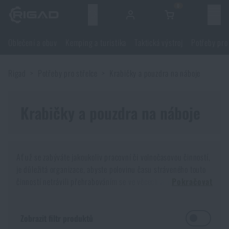
0
Menu
Oblečení a obuv
Kemping a turistika
Taktická výstroj
Potřeby pro
Oblečení a obuv
Rigad
Potřeby pro střelce
Krabičky a pouzdra na náboje
Oblečení a obuv
Kemping a turistika
Obuv
Krabičky a pouzdra na náboje
Kemping a turistika
Taktická výstroj
Bundy
Batohy
Taktická výstroj
Potřeby pro střelce
Ať už se zabýváte jakoukoliv pracovní či volnočasovou činností,
je důležitá organizace, abyste polovinu času stráveného touto
Blůzy
Tašky, brašny, kufry, ledvinky
Nosiče plátů a příslušenství
Potřeby pro střelce
činností netrávili přehrabováním se ve věcech a hledáním. No a
Nože a nářadí
Pokračovat
o střelbě to platí dvojnásob, i kvůli bezpečnostním opatřením,
Kalhoty
jež je třeba dodržovat.
Spaní v přírodě
Nosné postroje
Střelecké brýle
Nože a nářadí
Sebeobrana
Zobrazit filtr produktů
Každý střelec, který vlastní minimálně jednu zbraň, potvrdí, že