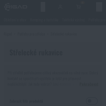
0
Menu
Oblečení a obuv
Kemping a turistika
Taktická výstroj
Potřeby pro
Oblečení a obuv
Rigad
Potřeby pro střelce
Střelecké rukavice
Oblečení a obuv
Kemping a turistika
Obuv
Střelecké rukavice
Kemping a turistika
Taktická výstroj
Bundy
Batohy
Taktická výstroj
Potřeby pro střelce
Při střelbě potřebujeme citlivý ukazováček na silné ruce. Dobrý
kontakt se spouští při výstřelu je totiž pro přesnost
Blůzy
Tašky, brašny, kufry, ledvinky
Nosiče plátů a příslušenství
Potřeby pro střelce
nejdůležitější. Jak tedy vybrat? Jaký materiál a zvolit odhalený
Nože a nářadí
Pokračovat
ukazovák, či ne?
Kalhoty
Spaní v přírodě
Nosné postroje
Střelecké brýle
Nože a nářadí
Sebeobrana
Mezi rukavicemi se vyskytuje jedna skupina, která si zaslouží
Zobrazit filtr produktů
zmínění. Jedná se o rukavice, které nám
zpříjemňují