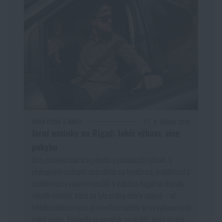
DOBA ČTENÍ:
5 MINUT
8. DUBNA 2026
Jarní novinky na Rigad: lehčí výbava, více
pohybu
Jaro znamená návrat k pohybu a jednodušší výbavě. S
ubývajícími vrstvami roste důraz na funkčnost, praktičnost a
spolehlivost v reálném použití. V nabídce Rigad se objevilo
několik novinek, které na tyto změny dobře reagují – od
lehkého oblečení přes promyšlené batohy až po vybavení pro
pobyt venku. Podívejte se na výběr produktů, které obstojí