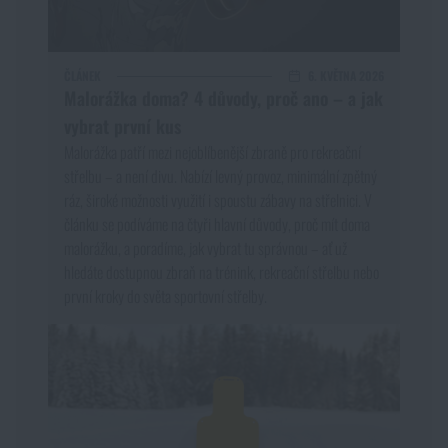
ČLÁNEK
6. KVĚTNA 2026
Malorážka doma? 4 důvody, proč ano – a jak
vybrat první kus
Malorážka patří mezi nejoblíbenější zbraně pro rekreační
střelbu – a není divu. Nabízí levný provoz, minimální zpětný
ráz, široké možnosti využití i spoustu zábavy na střelnici. V
článku se podíváme na čtyři hlavní důvody, proč mít doma
malorážku, a poradíme, jak vybrat tu správnou – ať už
hledáte dostupnou zbraň na trénink, rekreační střelbu nebo
první kroky do světa sportovní střelby.