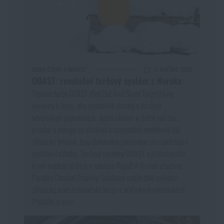
DOBA ČTENÍ:
4 MINUTY
4. KVĚTNA 2026
GOAST: revoluční terčový systém z Norska
Tepelné terče GOAST (Get Out And Shoot Target) byly
vyvinuty k tomu, aby spolehlivě obstály v tvrdých
severských podmínkách. Jejich úkolem je šetřit váš čas,
prostor a energii na střelnici a maximálně zefektivnit váš
střelecký trénink. Jsou dokonalou pomůckou pro taktickou i
sportovní střelbu. Terčové systémy GOAST a příslušenství
k nim najdete již brzy v nabídce Rigad! A to není všechno,
Parallax Combat Training Solutions nabízí také unikátní
střelecké a odstřelovačské kurzy v arktických podmínkách.
Přečtěte si více!