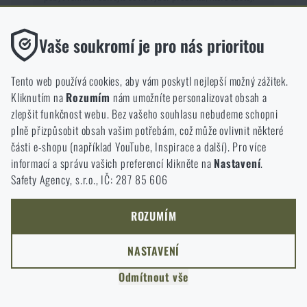
nejen na papíře, ale hlavně v praxi.
Funkční
Vaše soukromí je pro nás prioritou
Bez nich by náš web vůbec nefungoval. U těchto cookies není
možné zakázat jejich ukládání.
Tento web používá cookies, aby vám poskytl nejlepší možný zážitek.
Kliknutím na
Rozumím
nám umožníte personalizovat obsah a
Analytické
zlepšit funkčnost webu. Bez vašeho souhlasu nebudeme schopni
Do těchto cookies se anonymně ukládá, jakým způsobem
Doprava zdarma od 1 999 Kč
97% zboží skladem
plně přizpůsobit obsah vašim potřebám, což může ovlivnit některé
procházíte a používáte náš web. Pomáhají nám lépe chápat, co
části e-shopu (například YouTube, Inspirace a další). Pro více
se našim zákazníkům líbí a kterým směrem se máme ubírat.
informací a správu vašich preferencí klikněte na
Nastavení
.
Safety Agency, s.r.o., IČ: 287 85 606
Marketingové
Garance vrácení peněz
Kamenné prodejny
Tyto cookies nám pomáhají optimalizovat reklamu směřující na
náš e-shop, aby byla co nejvíce efektivní a náš obchod se mohl
ROZUMÍM
neustále rozvíjet a zlepšovat.
NASTAVENÍ
Personalizované
Odmítnout vše
Díky těmto cookies dokážeme reklamu personalizovat a nabízet
vám skutečně jen ty produkty, o které můžete mít zájem.