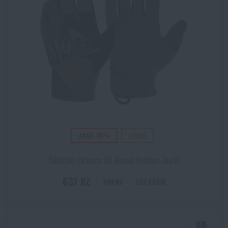
Akce a slevy
Výprodej
Značky A-Z
Všechny produkty
AKCE -15%
VIDEO
Taktické rukavice All Round Helikon‑Tex®
637 Kč
SKLADEM
749 Kč