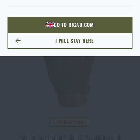
ODEJÍT
ROZUMÍM, POKRAČOVAT
PŘEJÍT DO KOŠÍKU
GO TO RIGAD.COM
PŘEJDU NA HLAVNÍ STRÁNKU
I WILL STAY HERE
ZŮSTANU TADY
VÝPRODEJ - 20%
Rukavice First Tactical® Slash & Flash Hard Knuckle