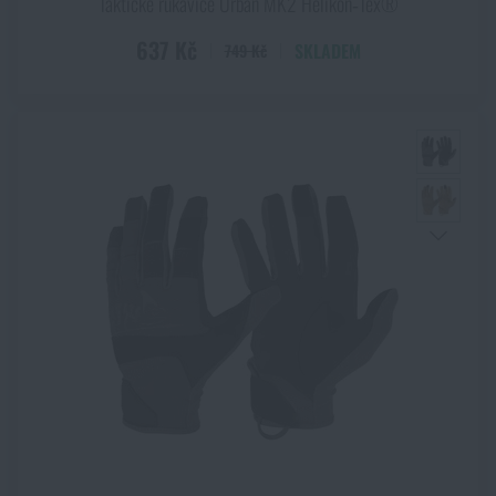
Taktické rukavice Urban MK2 Helikon‑Tex®
637 Kč
SKLADEM
749 Kč