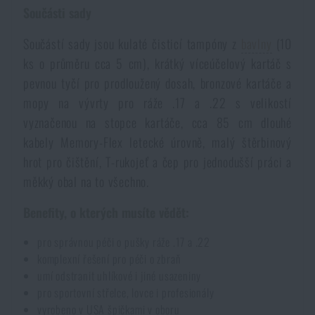
Součásti sady
Voděodolné zápisníky
Výprodej
Součástí sady jsou kulaté čisticí tampóny z
bavlny
(10
Ochrana před komáry a hmyzem
Značky A-Z
ks o průměru cca 5 cm), krátký víceúčelový kartáč s
pevnou tyčí pro prodloužený dosah, bronzové kartáče a
mopy na vývrty pro ráže .17 a .22 s velikostí
Ohřívače nohou, rukou a těla
Všechny produkty
vyznačenou na stopce kartáče, cca 85 cm dlouhé
kabely Memory-Flex letecké úrovně, malý štěrbinový
Opravné sady a fixační pásky
hrot pro čištění, T-rukojeť a čep pro jednodušší práci a
měkký obal na to všechno.
Potřeby pro vodáky
Benefity, o kterých musíte vědět:
Zdraví, ochrana
pro správnou péči o pušky ráže .17 a .22
komplexní řešení pro péči o zbraň
umí odstranit uhlíkové i jiné usazeniny
pro sportovní střelce, lovce i profesionály
Novinky
vyrobeno v USA špičkami v oboru