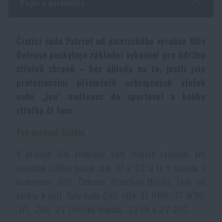
Popis a parametry
Dámské oblečení
Elektronika a příslušenství pro mobily
Beranidla, páčidla
Vybíjecí zařízení
Čisticí sada Patriot od amerického výrobce Otis
Dětské oblečení
Hodinky
Výstroj pro psy
Rychlonabíječe zásobníků
Defense poskytuje základní vybavení pro údržbu
střelné zbraně – bez ohledu na to, jestli jste
Údržba oblečení
Pouzdra
Novinky
profesionální příslušník ozbrojených složek
Novinky
nebo „jen“ nadšenec do sportovní a hobby
Vojenské nášivky a znaky
Paracord
střelby či lovu.
Akce a slevy
Akce a slevy
Pro správné čištění
Vesty
Peněženky
Výprodej
Výprodej
V případě této konkrétní sady získáte vybavení pro
zevrubné čištění pušek ráže .17 a .22, a to v souladu s
Ručníky, osušky
Značky A-Z
Značky A-Z
Novinky
konceptem Otis Defense Breech-to-Muzzle, tedy od
závěru k ústí. Tato sada čistí ráže .17 HMR, .17 WSM,
Solární sprchy
Všechny produkty
Všechny produkty
Akce a slevy
.177, .204, .22 (limited breech), .22 LR a .22-250.