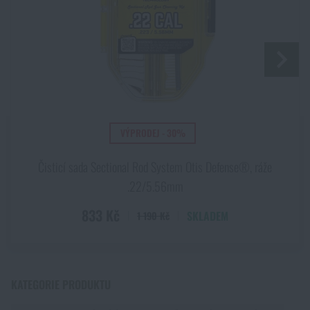
doručení
.
Líbí se vám produkt?
Kupte si
Čisticí sada Patriot Otis Defense®,
ráže .17/.22
za akční cenu
546 Kč
PŘIDAT DO KOŠÍKU
VÝPRODEJ - 30%
Čisticí sada Sectional Rod System Otis Defense®, ráže
.22/5.56mm
833 Kč
SKLADEM
1 190 Kč
KATEGORIE PRODUKTU