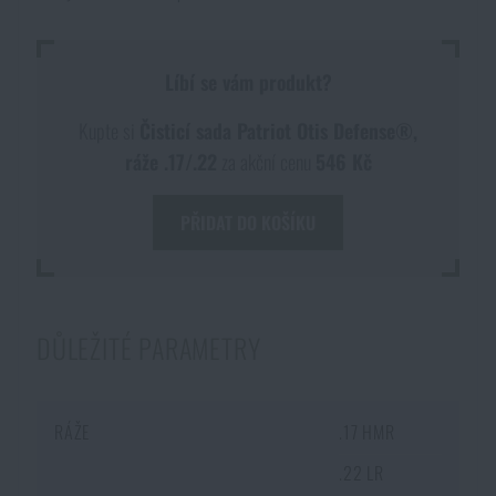
Akce a slevy
Líbí se vám produkt?
Výprodej
Kupte si
Čisticí sada Patriot Otis Defense®,
ráže .17/.22
za akční cenu
546 Kč
Značky A-Z
PŘIDAT DO KOŠÍKU
Všechny produkty
DŮLEŽITÉ PARAMETRY
RÁŽE
.17 HMR
DOSTUPNOST NA PRODEJNÁCH
.22 LR