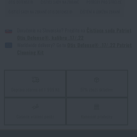
OTIS DEFENSE®
ČISTÍCÍ SADY NA ZBRANĚ
POTŘEBY PRO STŘELCE
ČISTÍCÍ SADY NA ZBRANĚ OTIS DEFENSE®
ČIŠTĚNÍ A ÚDRŽBA ZBRANÍ
Doručenie na Slovensko? Prejdite na
Čistiaca sada Patriot
Otis Defense®, kalibru .17/.22
Worldwide delivery? Go to
Otis Defense® .17/.22 Patriot
Cleaning Kit
Doprava zdarma od 1 999 Kč
97% zboží skladem
Garance vrácení peněz
Kamenné prodejny