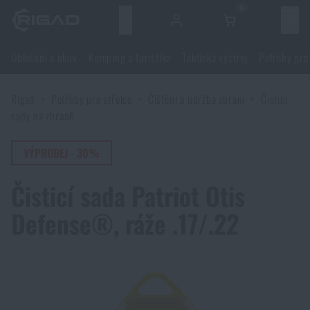
0
Menu
Oblečení a obuv
Kemping a turistika
Taktická výstroj
Potřeby pro
Oblečení a obuv
Rigad
Potřeby pro střelce
Čištění a údržba zbraní
Čistící
Oblečení a obuv
Kemping a turistika
sady na zbraně
Obuv
Kemping a turistika
VÝPRODEJ - 30%
Taktická výstroj
Čisticí sada Patriot Otis
Bundy
Batohy
Taktická výstroj
Potřeby pro střelce
Defense®, ráže .17/.22
Blůzy
Tašky, brašny, kufry, ledvinky
Nosiče plátů a příslušenství
Potřeby pro střelce
Nože a nářadí
Kalhoty
Spaní v přírodě
Nosné postroje
Střelecké brýle
Nože a nářadí
Sebeobrana