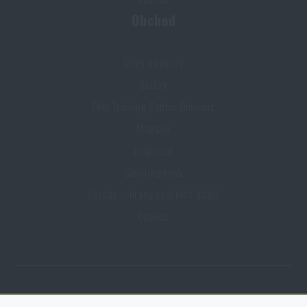
Obchod
Slevy a výhody
Služby
Elite Training Center Olomouc
Magazín
Inspirace
Slovník pojmů
Zásady ochrany osobních údajů
Cookies
Obchod Rigad.cz získal díky spokojenosti ověřených zákazníků prestižní