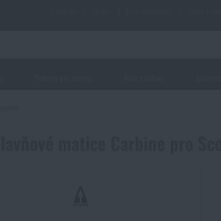
PRODEJNY
|
SLUŽBY
|
STAV OBJEDNÁVKY
|
SLEVY A VÝ
oj
Potřeby pro střelce
Nože a nářadí
Sebeobr
braním
hlavňové matice Carbine pro S