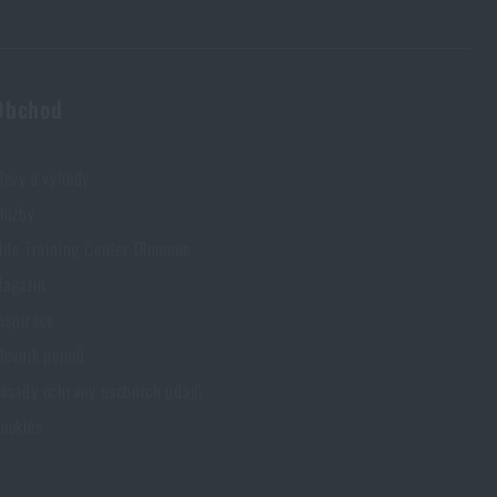
Obchod
levy a výhody
lužby
lite Training Center Olomouc
agazín
nspirace
lovník pojmů
ásady ochrany osobních údajů
ookies