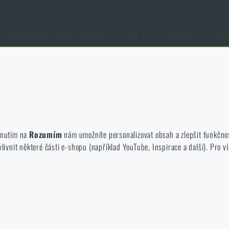
cz získal díky spokojenosti ověřených zákazníků prestižní certifikát Zlaté Ověř
né zakázat jejich ukládání.
NCAGE 828DG
te a používáte náš web. Pomáhají nám lépe chápat, co se našim zákazníků
iknutím na
Rozumím
nám umožníte personalizovat obsah a zlepšit funkčno
vnit některé části e-shopu (například YouTube, Inspirace a další). Pro ví
 e-shop, aby byla co nejvíce efektivní a náš obchod se mohl neustále rozví
m skutečně jen ty produkty, o které můžete mít zájem.
COPYRIGHT © 2011-2026 RIGAD