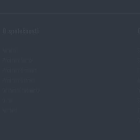
O společnosti
Kariéra
S
Prodejna Semily
S
Prodejna Olomouc
E
Prodejna Ostrava
M
Obchodní podmínky
I
O nás
S
Kontakt
Z
C