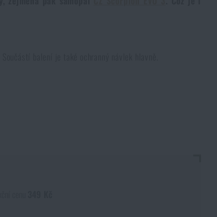
ky, zejména pak samopal
CZ Scorpion EVO 3
. Což je i
Součástí balení je také ochranný návlek hlavně.
kční cenu
349 Kč