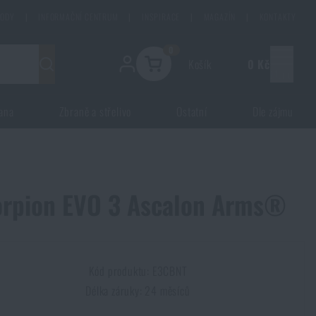
HODY
|
INFORMAČNÍ CENTRUM
|
INSPIRACE
|
MAGAZÍN
|
KONTAKTY
0
Košík
0 Kč
Menu
ana
Zbraně a střelivo
Ostatní
Dle zájmu
corpion EVO 3 Ascalon Arms®
Kód produktu: E3CBNT
Délka záruky: 24 měsíců