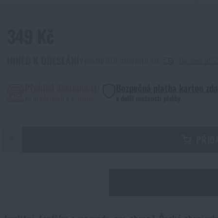
349 Kč
IHNED K ODESLÁNÍ
V pondělí 10.8. může být u Vás
Doručení od 5
Přehled dostupnosti
Bezpečná platba kartou zd
na prodejnách a e-shopu
a další možnosti platby
+
PŘID