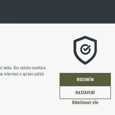
eno zákazníky.
m líbí a kterým směrem se máme ubírat.
st webu. Bez vašeho souhlasu
ce informací a správu vašich
jet a zlepšovat.
ROZUMÍM
NASTAVENÍ
Odmítnout vše