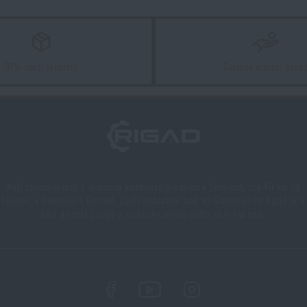
97% zboží skladem
Garance vrácení peně
Naši zákazníci mají k dispozici kamennou prodejnu v Semilech, cca 40 km od
Liberce, v Olomouci a Ostravě. Zboží dodáváme také na Slovensko na Rigad.sk a
také do celé Evropy a prakticky celého světa na Rigad.com.