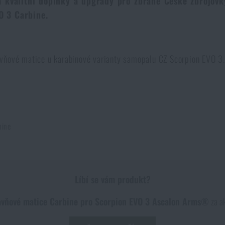
á kvalitní doplňky a upgrady pro zbraně České zbrojov
O 3 Carbine.
vňové matice u karabinové varianty samopalu CZ Scorpion EVO 3. 
bine
Líbí se vám produkt?
lavňové matice Carbine pro Scorpion EVO 3 Ascalon Arms®
za a