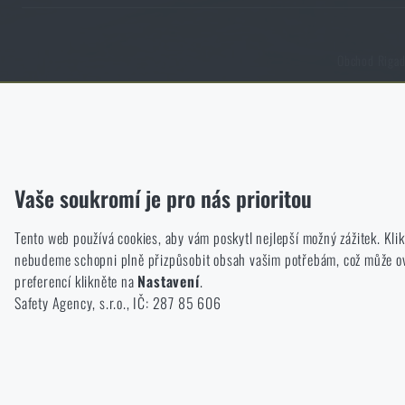
Obchod Rigad.
Funkční
Bez nich by náš web vůbec nefungoval. U těchto cookies není mož
Analytické
Vaše soukromí je pro nás prioritou
Do těchto cookies se anonymně ukládá, jakým způsobem prochází
Tento web používá cookies, aby vám poskytl nejlepší možný zážitek. Kl
Marketingové
nebudeme schopni plně přizpůsobit obsah vašim potřebám, což může ovli
Tyto cookies nám pomáhají optimalizovat reklamu směřující na náš
preferencí klikněte na
Nastavení
.
Personalizované
Safety Agency, s.r.o., IČ: 287 85 606
Díky těmto cookies dokážeme reklamu personalizovat a nabízet vá