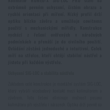
Kolimátor ROMEO-X SIG-LOC PRO staví na
Dámské oblečení
Elektronika a příslušenství pro mobily
Beranidla, páčidla
Vybíjecí zařízení
extrémně pevném uchycení, čistém obrazu a
rychlé orientaci při míření. Nízký profil drží
Dětské oblečení
Hodinky
optiku blízko závěru a umožňuje cowitness
Výstroj pro psy
Rychlonabíječe zásobníků
použití s mechanickými mířidly. Konstrukce
vychází z řešení ověřených v náročných
Údržba oblečení
Pouzdra
Novinky
Novinky
podmínkách a přenáší je do civilního použití.
Ovládání zůstává jednoduché a intuitivní. Celek
Vojenské nášivky a znaky
Paracord
míří na střelce, kteří chtějí stabilní nástřel a
Akce a slevy
Akce a slevy
jistotu při každém výstřelu.
Vesty
Peněženky
Výprodej
Výprodej
Uchycení SIG-LOC a stabilita nástřelu
Ručníky, osušky
Základem celé konstrukce je montážní systém SIG-LOC,
Značky A-Z
Značky A-Z
Novinky
který vytváří vícebodový kontakt mezi kolimátorem a
závěrem. Toto řešení eliminuje možnost posunu
Solární sprchy
Všechny produkty
Všechny produkty
Akce a slevy
kolimátoru při výstřelu i nárazech. Optika drží pevně na