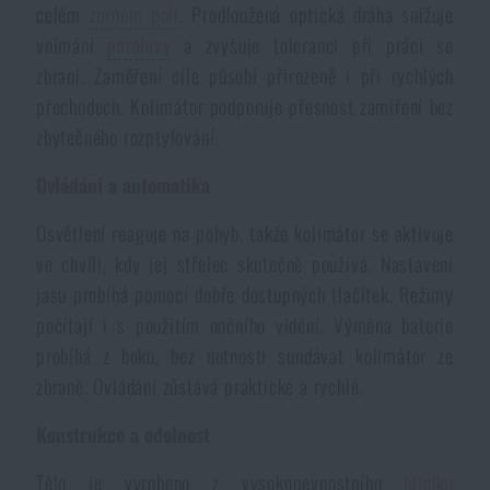
celém
zorném poli
. Prodloužená optická dráha snižuje
Akce a slevy
vnímání
paralaxy
a zvyšuje toleranci při práci se
zbraní. Zaměření cíle působí přirozeně i při rychlých
Výprodej
přechodech. Kolimátor podporuje přesnost zamíření bez
zbytečného rozptylování.
Značky A-Z
Ovládání a automatika
Osvětlení reaguje na pohyb, takže kolimátor se aktivuje
Všechny produkty
ve chvíli, kdy jej střelec skutečně používá. Nastavení
jasu probíhá pomocí dobře dostupných tlačítek. Režimy
počítají i s použitím nočního vidění. Výměna baterie
probíhá z boku, bez nutnosti sundávat kolimátor ze
zbraně. Ovládání zůstává praktické a rychlé.
Konstrukce a odolnost
Tělo je vyrobeno z vysokopevnostního
hliníku