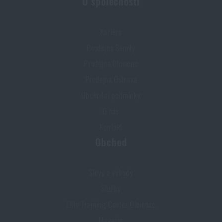
O společnosti
PŘEČÍST ČLÁNEK
Kariéra
Prodejna Semily
Další novinka na skladě! Seznamte se s produkty M-
Prodejna Olomouc
Tac
Prodejna Ostrava
PŘEČÍST ČLÁNEK
Obchodní podmínky
O nás
Líbí se vám produkt?
Kontakt
Obchod
Kupte si
Kolimátor ROMEO-X SIG-LOC™ PRO
Sig Sauer®
za akční cenu
17 980 Kč
Slevy a výhody
Služby
PŘIDAT DO KOŠÍKU
Elite Training Center Olomouc
Magazín