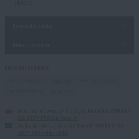
OBRAZCE
Související články
Dotaz k produktu
Novinky od Holosunu: 407COMP, nová X3 generace i
pušková svítilna RAID
Zadejte Vaše jméno *
Zadejte Váš e-mail *
KATEGORIE PRODUKTU
PŘEČÍST ČLÁNEK
POTŘEBY PRO STŘELCE
KOLIMÁTORY
PISTOLOVÉ KOLIMÁTORY
OPTICKÉ ZAMĚŘOVAČE
SIG SAUER®
Malorážka doma? 4 důvody, proč ano – a jak vybrat
první kus
Doručenie na Slovensko? Prejdite na
Kolimátor ROMEO-X
PŘEČÍST ČLÁNEK
SIG-LOC™ PRO Sig Sauer®
Souhlasím s
obchodními podmínkami
Worldwide delivery? Go to
Sig Sauer® ROMEO-X SIG-
ODESLAT DOTAZ
LOC™ PRO reflex sight
GOAST: revoluční terčový systém z Norska