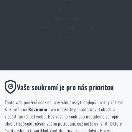
Inspirace
Slovník pojmů
Zásady ochrany osobních údajů
Cookies
Obchod Rigad.cz získal díky spokojenosti ověřených zákazníků prestižní
certifikát Zlaté Ověřeno zákazníky.
Funkční
Vaše soukromí je pro nás prioritou
Bez nich by náš web vůbec nefungoval. U těchto cookies není
možné zakázat jejich ukládání.
Tento web používá cookies, aby vám poskytl nejlepší možný zážitek.
Kliknutím na
Rozumím
nám umožníte personalizovat obsah a
Analytické
zlepšit funkčnost webu. Bez vašeho souhlasu nebudeme schopni
NCAGE 828DG
Do těchto cookies se anonymně ukládá, jakým způsobem
plně přizpůsobit obsah vašim potřebám, což může ovlivnit některé
procházíte a používáte náš web. Pomáhají nám lépe chápat, co
části e-shopu (například YouTube, Inspirace a další). Pro více