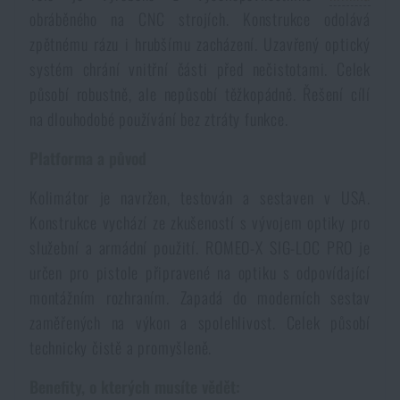
obráběného na CNC strojích. Konstrukce odolává
zpětnému rázu i hrubšímu zacházení. Uzavřený optický
systém chrání vnitřní části před nečistotami. Celek
působí robustně, ale nepůsobí těžkopádně. Řešení cílí
na dlouhodobé používání bez ztráty funkce.
Platforma a původ
Kolimátor je navržen, testován a sestaven v USA.
Konstrukce vychází ze zkušeností s vývojem optiky pro
služební a armádní použití. ROMEO-X SIG-LOC PRO je
určen pro pistole připravené na optiku s odpovídající
montážním rozhraním. Zapadá do moderních sestav
zaměřených na výkon a spolehlivost. Celek působí
technicky čistě a promyšleně.
Benefity, o kterých musíte vědět: