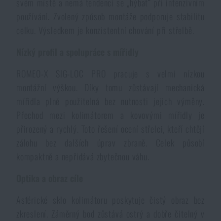
svém místě a nemá tendenci se „hýbat“ při intenzivním
Voděodolné zápisníky
Výprodej
používání. Zvolený způsob montáže podporuje stabilitu
celku. Výsledkem je konzistentní chování při střelbě.
Ochrana před komáry a hmyzem
Značky A-Z
Nízký profil a spolupráce s mířidly
Ohřívače nohou, rukou a těla
Všechny produkty
ROMEO-X SIG-LOC PRO pracuje s velmi nízkou
montážní výškou. Díky tomu zůstávají mechanická
mířidla plně použitelná bez nutnosti jejich výměny.
Opravné sady a fixační pásky
Přechod mezi kolimátorem a kovovými mířidly je
přirozený a rychlý. Toto řešení ocení střelci, kteří chtějí
Potřeby pro vodáky
zálohu bez dalších úprav zbraně. Celek působí
kompaktně a nepřidává zbytečnou váhu.
Zdraví, ochrana
Optika a obraz cíle
Asférické sklo kolimátoru poskytuje čistý obraz bez
Novinky
zkreslení. Záměrný bod zůstává ostrý a dobře čitelný v