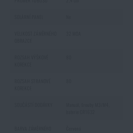
PRŮMĚR TUBUSU
2,4 cm
SOLÁRNÍ PANEL
Ne
VELIKOST ZÁMĚRNÉHO
32 MOA
OBRAZCE
ROZSAH VÝŠKOVÉ
80
KOREKCE
ROZSAH STRANOVÉ
80
KOREKCE
SOUČÁSTÍ DODÁVKY
Manuál, šrouby M3/M4,
baterie CR1632
BARVA ZÁMĚRNÉHO
Červená