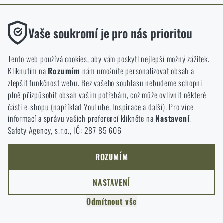
ODEJÍT
Funkční
ROZUMÍM, POKRAČOVAT
Vaše soukromí je pro nás prioritou
PŘEJÍT DO KOŠÍKU
GO TO RIGAD.COM
Bez nich by náš web vůbec nefungoval. U těchto cookies není
PŘEJDU NA HLAVNÍ STRÁNKU
možné zakázat jejich ukládání.
Tento web používá cookies, aby vám poskytl nejlepší možný zážitek.
I WILL STAY HERE
Kliknutím na
Rozumím
nám umožníte personalizovat obsah a
ZŮSTANU TADY
Analytické
zlepšit funkčnost webu. Bez vašeho souhlasu nebudeme schopni
Do těchto cookies se anonymně ukládá, jakým způsobem
plně přizpůsobit obsah vašim potřebám, což může ovlivnit některé
procházíte a používáte náš web. Pomáhají nám lépe chápat, co
části e-shopu (například YouTube, Inspirace a další). Pro více
se našim zákazníkům líbí a kterým směrem se máme ubírat.
informací a správu vašich preferencí klikněte na
Nastavení
.
Safety Agency, s.r.o., IČ: 287 85 606
Marketingové
Tyto cookies nám pomáhají optimalizovat reklamu směřující na
náš e-shop, aby byla co nejvíce efektivní a náš obchod se mohl
ROZUMÍM
neustále rozvíjet a zlepšovat.
NASTAVENÍ
Personalizované
Odmítnout vše
Díky těmto cookies dokážeme reklamu personalizovat a nabízet
vám skutečně jen ty produkty, o které můžete mít zájem.