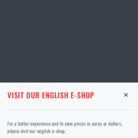
STRÁNKA V DANÉM JAZYCE NEEXISTUJE
VISIT OUR ENGLISH E-SHOP
ODEBRANÉ ZBOŽÍ Z KOŠÍKU
Pokračováním potvrzuji, že jsem starší 18 let
Ve vámi vybraném jazyce stránka neexistuje. Můžete tedy zůstat
For a better experience and to view prices in euros or dollars,
zde, nebo přejít na hlavní stránku cílového jazyka. Jakou možnost
please visit our english e-shop.
si vyberete?