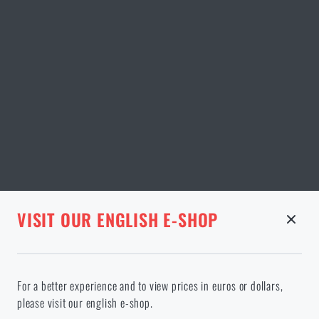
STRÁNKA V DANÉM JAZYCE NEEXISTUJE
VISIT OUR ENGLISH E-SHOP
ODEBRANÉ ZBOŽÍ Z KOŠÍKU
Pokračováním potvrzuji, že jsem starší 18 let
Ve vámi vybraném jazyce stránka neexistuje. Můžete tedy zůstat
For a better experience and to view prices in euros or dollars,
zde, nebo přejít na hlavní stránku cílového jazyka. Jakou možnost
please visit our english e-shop.
si vyberete?