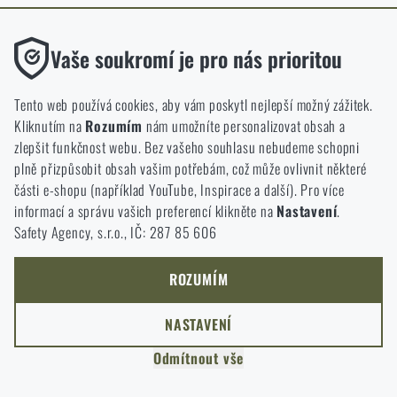
ODEJÍT
Funkční
ROZUMÍM, POKRAČOVAT
Vaše soukromí je pro nás prioritou
PŘEJÍT DO KOŠÍKU
GO TO RIGAD.COM
Bez nich by náš web vůbec nefungoval. U těchto cookies není
PŘEJDU NA HLAVNÍ STRÁNKU
možné zakázat jejich ukládání.
Tento web používá cookies, aby vám poskytl nejlepší možný zážitek.
I WILL STAY HERE
Kliknutím na
Rozumím
nám umožníte personalizovat obsah a
ZŮSTANU TADY
Analytické
zlepšit funkčnost webu. Bez vašeho souhlasu nebudeme schopni
Do těchto cookies se anonymně ukládá, jakým způsobem
plně přizpůsobit obsah vašim potřebám, což může ovlivnit některé
procházíte a používáte náš web. Pomáhají nám lépe chápat, co
části e-shopu (například YouTube, Inspirace a další). Pro více
se našim zákazníkům líbí a kterým směrem se máme ubírat.
informací a správu vašich preferencí klikněte na
Nastavení
.
Safety Agency, s.r.o., IČ: 287 85 606
Marketingové
Tyto cookies nám pomáhají optimalizovat reklamu směřující na
náš e-shop, aby byla co nejvíce efektivní a náš obchod se mohl
ROZUMÍM
neustále rozvíjet a zlepšovat.
NASTAVENÍ
Personalizované
Odmítnout vše
Díky těmto cookies dokážeme reklamu personalizovat a nabízet
vám skutečně jen ty produkty, o které můžete mít zájem.