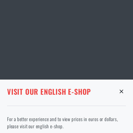
STRÁNKA V DANÉM JAZYCE NEEXISTUJE
VISIT OUR ENGLISH E-SHOP
ODEBRANÉ ZBOŽÍ Z KOŠÍKU
Pokračováním potvrzuji, že jsem starší 18 let
Ve vámi vybraném jazyce stránka neexistuje. Můžete tedy zůstat
For a better experience and to view prices in euros or dollars,
zde, nebo přejít na hlavní stránku cílového jazyka. Jakou možnost
please visit our english e-shop.
si vyberete?