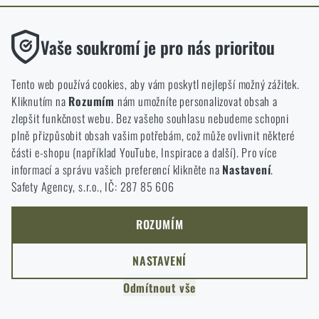
ODEJÍT
Funkční
ROZUMÍM, POKRAČOVAT
Vaše soukromí je pro nás prioritou
PŘEJÍT DO KOŠÍKU
GO TO RIGAD.COM
Bez nich by náš web vůbec nefungoval. U těchto cookies není
PŘEJDU NA HLAVNÍ STRÁNKU
možné zakázat jejich ukládání.
Tento web používá cookies, aby vám poskytl nejlepší možný zážitek.
I WILL STAY HERE
Kliknutím na
Rozumím
nám umožníte personalizovat obsah a
ZŮSTANU TADY
Analytické
zlepšit funkčnost webu. Bez vašeho souhlasu nebudeme schopni
Do těchto cookies se anonymně ukládá, jakým způsobem
plně přizpůsobit obsah vašim potřebám, což může ovlivnit některé
procházíte a používáte náš web. Pomáhají nám lépe chápat, co
části e-shopu (například YouTube, Inspirace a další). Pro více
se našim zákazníkům líbí a kterým směrem se máme ubírat.
informací a správu vašich preferencí klikněte na
Nastavení
.
Safety Agency, s.r.o., IČ: 287 85 606
Marketingové
Tyto cookies nám pomáhají optimalizovat reklamu směřující na
náš e-shop, aby byla co nejvíce efektivní a náš obchod se mohl
ROZUMÍM
neustále rozvíjet a zlepšovat.
NASTAVENÍ
Personalizované
Odmítnout vše
Díky těmto cookies dokážeme reklamu personalizovat a nabízet
vám skutečně jen ty produkty, o které můžete mít zájem.