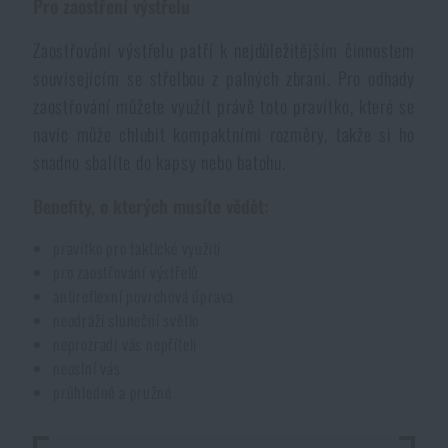
Pro zaostření výstřelu
Voděodolné zápisníky
Výprodej
Zaostřování výstřelu patří k nejdůležitějším činnostem
souvisejícím se střelbou z palných zbraní. Pro odhady
Ochrana před komáry a hmyzem
Značky A-Z
zaostřování můžete využít právě toto pravítko, které se
navíc může chlubit kompaktními rozměry, takže si ho
Ohřívače nohou, rukou a těla
Všechny produkty
snadno sbalíte do kapsy nebo batohu.
Benefity, o kterých musíte vědět:
Opravné sady a fixační pásky
pravítko pro taktické využití
pro zaostřování výstřelů
Potřeby pro vodáky
antireflexní povrchová úprava
neodráží sluneční světlo
Zdraví, ochrana
neprozradí vás nepříteli
neoslní vás
průhledné a pružné
Novinky