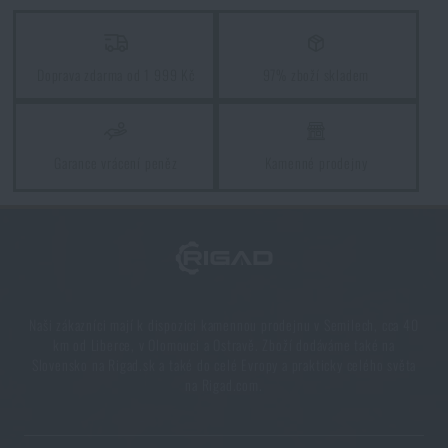
Líbí se vám produkt?
Doprava zdarma od 1 999 Kč
97% zboží skladem
Kupte si
Pravítko výstřelu Ecopybook M-Tac®
za akční cenu
140 Kč
Garance vrácení peněz
Kamenné prodejny
PŘIDAT DO KOŠÍKU
Naši zákazníci mají k dispozici kamennou prodejnu v Semilech, cca 40
km od Liberce, v Olomouci a Ostravě. Zboží dodáváme také na
Slovensko na Rigad.sk a také do celé Evropy a prakticky celého světa
na Rigad.com.