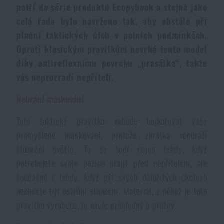
patří do série produktů Ecopybook a stejně jako
Dámské oblečení
Elektronika a příslušenství pro mobily
Beranidla, páčidla
Vybíjecí zařízení
celá řada bylo navrženo tak, aby obstálo při
plnění taktických úloh v polních podmínkách.
Dětské oblečení
Hodinky
Výstroj pro psy
Rychlonabíječe zásobníků
Oproti klasickým pravítkům nevrhá tento model
díky antireflexnímu povrchu „prasátka“, takže
Údržba oblečení
Pouzdra
vás neprozradí nepříteli.
Novinky
Novinky
Nebrání maskování
Vojenské nášivky a znaky
Paracord
Akce a slevy
Akce a slevy
Toto taktické pravítko nebude bojkotovat vaše
promyšlené maskování, protože zkrátka neodráží
Vesty
Peněženky
Výprodej
Výprodej
sluneční světlo. To se hodí nejen tehdy, když
potřebujete svoje pozice utajit před nepřítelem, ale
Ručníky, osušky
Značky A-Z
Značky A-Z
Novinky
současně i tehdy, když při svých důležitých úkolech
nechcete být oslněni sluncem. Materiál, z něhož je toto
Solární sprchy
Všechny produkty
pravítko vyrobeno, je navíc průhledný a pružný.
Všechny produkty
Akce a slevy