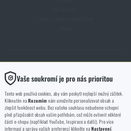
Inspirace
Slovník pojmů
Zásady ochrany osobních údajů
Cookies
Obchod Rigad.cz získal díky spokojenosti ověřených zákazníků prestižní
certifikát Zlaté Ověřeno zákazníky.
Funkční
Vaše soukromí je pro nás prioritou
Bez nich by náš web vůbec nefungoval. U těchto cookies není
možné zakázat jejich ukládání.
Tento web používá cookies, aby vám poskytl nejlepší možný zážitek.
Kliknutím na
Rozumím
nám umožníte personalizovat obsah a
Analytické
zlepšit funkčnost webu. Bez vašeho souhlasu nebudeme schopni
NCAGE 828DG
Do těchto cookies se anonymně ukládá, jakým způsobem
plně přizpůsobit obsah vašim potřebám, což může ovlivnit některé
procházíte a používáte náš web. Pomáhají nám lépe chápat, co
části e-shopu (například YouTube, Inspirace a další). Pro více
se našim zákazníkům líbí a kterým směrem se máme ubírat.
informací a správu vašich preferencí klikněte na
Nastavení
.