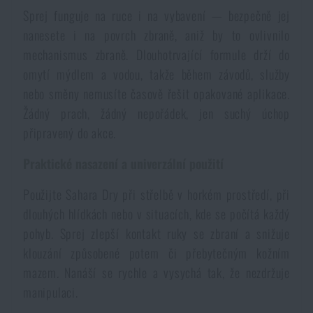
Voděodolné zápisníky
Sprej funguje na ruce i na vybavení — bezpečně jej
Výprodej
nanesete i na povrch zbraně, aniž by to ovlivnilo
mechanismus zbraně. Dlouhotrvající formule drží do
Ochrana před komáry a hmyzem
Značky A-Z
omytí mýdlem a vodou, takže během závodů, služby
nebo směny nemusíte časově řešit opakované aplikace.
Ohřívače nohou, rukou a těla
Všechny produkty
Žádný prach, žádný nepořádek, jen suchý úchop
připravený do akce.
Opravné sady a fixační pásky
Praktické nasazení a univerzální použití
Potřeby pro vodáky
Použijte Sahara Dry při střelbě v horkém prostředí, při
dlouhých hlídkách nebo v situacích, kde se počítá každý
pohyb. Sprej zlepší kontakt ruky se zbraní a snižuje
Zdraví, ochrana
klouzání způsobené potem či přebytečným kožním
mazem. Nanáší se rychle a vysychá tak, že nezdržuje
manipulaci.
Novinky