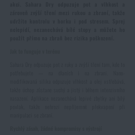
akci. Sahara Dry odpuzuje pot a vlhkost a
Dámské oblečení
Elektronika a příslušenství pro mobily
Beranidla, páčidla
Vybíjecí zařízení
zároveň zvýší tření mezi rukou a zbraní, takže
udržíte kontrolu v horku i pod stresem. Sprej
Dětské oblečení
Hodinky
Výstroj pro psy
Rychlonabíječe zásobníků
nelepidí, nezanechává bílé stopy a můžete ho
použít přímo na zbraň bez rizika poškození.
Údržba oblečení
Pouzdra
Novinky
Novinky
Jak to funguje v terénu
Vojenské nášivky a znaky
Paracord
Sahara Dry odpuzuje pot z ruky a zvýší tření tam, kde to
Akce a slevy
Akce a slevy
potřebujete — na dlaních i na zbrani. Nano-
modifikovaná silika odpuzuje vlhkost a olej vstřebává,
Vesty
Peněženky
Výprodej
Výprodej
takže úchop zůstane suchý a jistý i během intenzivního
nasazení. Aplikace nezanechává lepivé zbytky ani bílý
Ručníky, osušky
Značky A-Z
Značky A-Z
Novinky
povlak, takže nehrozí nepříjemné překvapení při
manipulaci se zbraní.
Solární sprchy
Všechny produkty
Všechny produkty
Akce a slevy
Rychlý zásah, žádné kompromisy s výstrojí