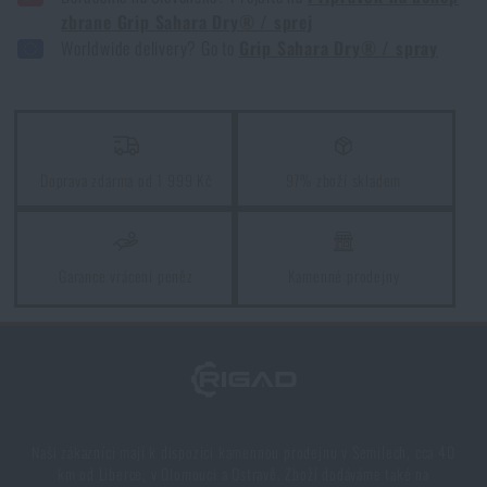
Kupte si
Přípravek pro úchop zbraně Grip
zbrane Grip Sahara Dry® / sprej
Sahara Dry® / sprej
za akční cenu
375 Kč
Worldwide delivery? Go to
Grip Sahara Dry® / spray
Souhlasím s
obchodními podmínkami
PŘIDAT DO KOŠÍKU
ODESLAT DOTAZ
Doprava zdarma od 1 999 Kč
97% zboží skladem
Líbí se vám produkt?
Kupte si
Přípravek pro úchop zbraně Grip
Sahara Dry® / sprej
za akční cenu
375 Kč
Garance vrácení peněz
Kamenné prodejny
PŘIDAT DO KOŠÍKU
Naši zákazníci mají k dispozici kamennou prodejnu v Semilech, cca 40
km od Liberce, v Olomouci a Ostravě. Zboží dodáváme také na