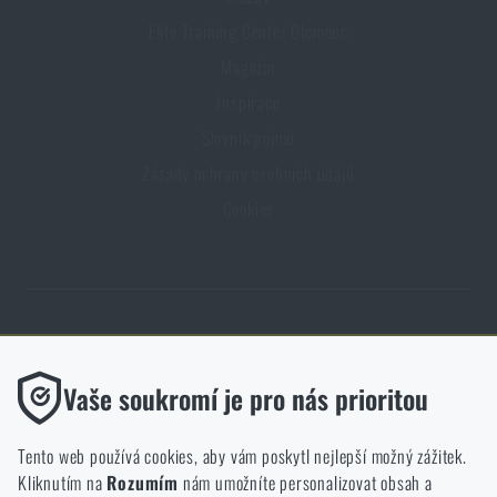
Elite Training Center Olomouc
Magazín
Inspirace
Slovník pojmů
Zásady ochrany osobních údajů
Cookies
Obchod Rigad.cz získal díky spokojenosti ověřených zákazníků prestižní
certifikát Zlaté Ověřeno zákazníky.
Funkční
Vaše soukromí je pro nás prioritou
Bez nich by náš web vůbec nefungoval. U těchto cookies není
možné zakázat jejich ukládání.
Tento web používá cookies, aby vám poskytl nejlepší možný zážitek.
Kliknutím na
Rozumím
nám umožníte personalizovat obsah a
Analytické