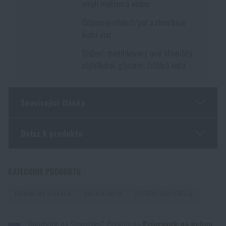
omytí mýdlem a vodou
Odpuzuje vlhkost/pot a absorbuje
kožní maz
Složení: modifikovaný oxid křemičitý,
etylalkohol, glycerin, čištěná voda
Související články
Dotaz k produktu
GOAST: revoluční terčový systém z Norska
PŘEČÍST ČLÁNEK
Zadejte Vaše jméno *
Zadejte Váš e-mail *
KATEGORIE PRODUKTU
TRÉNINKOVÉ VYBAVENÍ
SAHARA DRY®
POTŘEBY PRO STŘELCE
Líbí se vám produkt?
Doručenie na Slovensko? Prejdite na
Prípravok na úchop