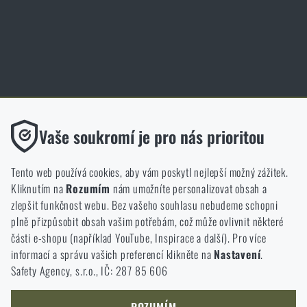
Cookies
Obchod Rigad.cz získal díky spokojenosti ověřených zákazníků prestižní
certifikát Zlaté Ověřeno zákazníky.
Funkční
Vaše soukromí je pro nás prioritou
Bez nich by náš web vůbec nefungoval. U těchto cookies není
možné zakázat jejich ukládání.
Tento web používá cookies, aby vám poskytl nejlepší možný zážitek.
Kliknutím na
Rozumím
nám umožníte personalizovat obsah a
Analytické
zlepšit funkčnost webu. Bez vašeho souhlasu nebudeme schopni
NCAGE 828DG
Do těchto cookies se anonymně ukládá, jakým způsobem
plně přizpůsobit obsah vašim potřebám, což může ovlivnit některé
procházíte a používáte náš web. Pomáhají nám lépe chápat, co
části e-shopu (například YouTube, Inspirace a další). Pro více
se našim zákazníkům líbí a kterým směrem se máme ubírat.
informací a správu vašich preferencí klikněte na
Nastavení
.
Safety Agency, s.r.o., IČ: 287 85 606
Marketingové
Tyto cookies nám pomáhají optimalizovat reklamu směřující na
náš e-shop, aby byla co nejvíce efektivní a náš obchod se mohl