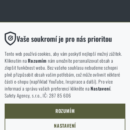
Obchod Rigad.cz získal díky spokojenosti ověřených zákazníků prestižní
certifikát Zlaté Ověřeno zákazníky.
Funkční
Vaše soukromí je pro nás prioritou
Bez nich by náš web vůbec nefungoval. U těchto cookies není
možné zakázat jejich ukládání.
Tento web používá cookies, aby vám poskytl nejlepší možný zážitek.
Kliknutím na
Rozumím
nám umožníte personalizovat obsah a
Analytické
zlepšit funkčnost webu. Bez vašeho souhlasu nebudeme schopni
NCAGE 828DG
Do těchto cookies se anonymně ukládá, jakým způsobem
plně přizpůsobit obsah vašim potřebám, což může ovlivnit některé
procházíte a používáte náš web. Pomáhají nám lépe chápat, co
části e-shopu (například YouTube, Inspirace a další). Pro více
se našim zákazníkům líbí a kterým směrem se máme ubírat.
informací a správu vašich preferencí klikněte na
Nastavení
.
Safety Agency, s.r.o., IČ: 287 85 606
Marketingové
Tyto cookies nám pomáhají optimalizovat reklamu směřující na
náš e-shop, aby byla co nejvíce efektivní a náš obchod se mohl
ROZUMÍM
neustále rozvíjet a zlepšovat.
NASTAVENÍ
Personalizované