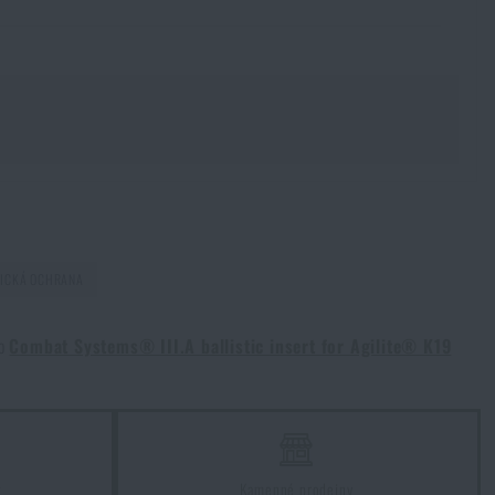
TICKÁ OCHRANA
to
Combat Systems® III.A ballistic insert for Agilite® K19
Souhlasím s
obchodními podmínkami
ODESLAT DOTAZ
z
Kamenné prodejny