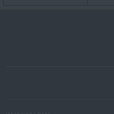
Kupte si
Bali
Kupte si
Bali
Informace k nákupu