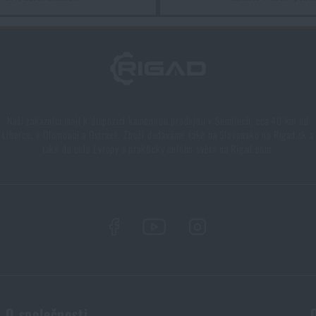
Líbí se vám produkt?
Líbí se vám produkt?
stická vložka III.A Combat Systems® pro K19 Agilite®
za akční 
stická vložka III.A Combat Systems® pro K19 Agilite®
za akční 
PŘIDAT DO KOŠÍKU
PŘIDAT DO KOŠÍKU
Naši zákazníci mají k dispozici kamennou prodejnu v Semilech, cca 40 km od
Liberce, v Olomouci a Ostravě. Zboží dodáváme také na Slovensko na Rigad.sk a
také do celé Evropy a prakticky celého světa na Rigad.com.
O společnosti