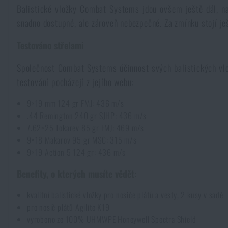
Balistické vložky Combat Systems jdou ovšem ještě dál, na
Pláštěnky, ponča
Drobné vybavení a maličkosti k přežití
Kufry, boxy
Trezory
Všechny produkty
snadno dostupné, ale zároveň nebezpečné. Za zmínku stojí je
Testováno střelami
Dámské oblečení
Elektronika a příslušenství pro mobily
Beranidla, páčidla
Vybíjecí zařízení
Společnost Combat Systems účinnost svých balistických vlož
Dětské oblečení
Hodinky
testování pocházejí z jejího webu:
Výstroj pro psy
Rychlonabíječe zásobníků
9×19 mm 124 gr FMJ: 436 m/s
Údržba oblečení
Pouzdra
.44 Remington 240 gr SJHP: 436 m/s
Novinky
Novinky
7.62×25 Tokarev 85 gr FMJ: 469 m/s
9×18 Makarov 95 gr MSC: 315 m/s
Vojenské nášivky a znaky
Paracord
9×19 Action 5 124 gr: 436 m/s
Akce a slevy
Akce a slevy
Benefity, o kterých musíte vědět:
Vesty
Peněženky
Výprodej
Výprodej
kvalitní balistické vložky pro nosiče plátů a vesty, 2 kusy v sadě
pro nosič plátů Agilite K19
Ručníky, osušky
Značky A-Z
Značky A-Z
Novinky
vyrobeno ze 100% UHMWPE Honeywell Spectra Shield