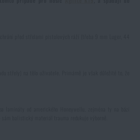
v tomto případě pro nosič
Agilite K19
, a spadají do
m ochrání před střelami pistolových ráží (třeba 9 mm Luger, 44
 střely) na tělo uživatele. Primárně je však důležité to, že
eba lamináty od amerického Honeywellu, zejména ty na bázi
sám balistický materiál trauma redukuje výborně.