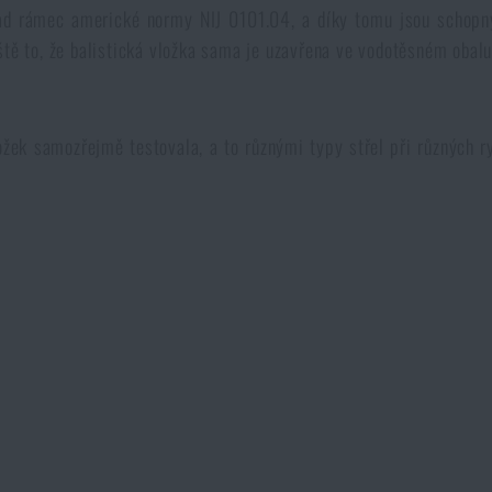
d rámec americké normy NIJ 0101.04, a díky tomu jsou schopny 
ště to, že balistická vložka sama je uzavřena ve vodotěsném obalu
ek samozřejmě testovala, a to různými typy střel při různých r