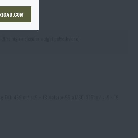
bou
 straně dopravce,
či
KOŠÍKU
 RIGAD.COM
bjednat stejným způsobem a my
NÍ STRÁNKU
boží na prodejnu
ltra high molecular weight polyethylene)
 prodejně, si můžete
 g FMJ: 469 m / s; 9 × 18 Makarov 95 g MSC: 315 m / s; 9 × 19