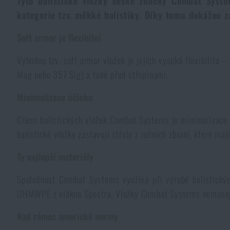
Tyto balistické vložky české značky Combat Syste
kategorie tzv. měkké balistiky. Díky tomu dokážou za
Kombinézy
Horolezecké vybavení
Taktické a bojové opasky
Svítilny a lasery na zbraně
Krumpáče
Pouta
Přebíjení
NSN
Přežití v přírodě
Soft armor je flexibilní
Čepice a pokrývky hlavy
Svítilny
Taktické brýle
Čištění a údržba zbraní
Praky
Vzduchovky a příslušenství
Reklamní předměty
Armádní originál
Novinky
Výhodou tzv. soft armor vložek je jejich vysoká flexibilita –
Mag nebo 357 Sig) a také před střepinami.
Rukavice
Kempingový nábytek
Svítilny pro vojáky a policii
Ledvinky na zbraně
Výcvikové vybavení
Knihy, časopisy a kalendáře
Podzim
Akce a slevy
Novinky
Minimalizace účinku
Ponožky
Brýle
Helmy, převleky
Střelecké bagy
Cílem balistických vložek Combat Systems je minimalizace dr
Zima
Výprodej
Akce a slevy
Novinky
Výprodej
balistické vložky zastavují střely z ručních zbraní, které maj
Opasky
Dalekohledy
Maskování
Střelecké podložky
Značky A-Z
Jaro
Ty nejlepší materiály
Výprodej
Akce a slevy
Značky A-Z
Společnost Combat Systems využívá při výrobě balistickýc
Kšandy
Hydratace
Plynové masky a ochranné pomůcky
Krabičky a pouzdra na náboje
Všechny produkty
Značky A-Z
Výprodej
Všechny produkty
UHMWPE z vlákna Spectra. Vložky Combat Systems nemusejí o
Šátky, šály, nákrčníky
Čištění vody
Zdravotnické vybavení
Tréninkové vybavení
Nad rámec americké normy
Všechny produkty
Značky A-Z