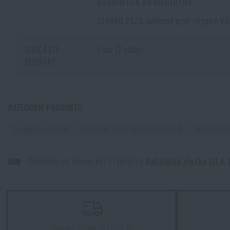
US Level III.A dle NIJ 0101.04
STANAG 2920, odolnost proti střepině V5
SOUČÁSTÍ
1 pár (2 pláty)
DODÁVKY
Zadejte Vaše jméno *
Zadejte Váš e-mail
KATEGORIE PRODUKTU
Balistické pláty a normy NIJ: přehled tříd a praktický průvod
PŘEČÍST ČLÁNEK
COMBAT SYSTEMS®
BALISTICKÉ PLÁTY COMBAT SYSTEMS®
BALISTICKÉ 
Doručenie na Slovensko? Prejdite na
Balistická vložka III.
Protection Group Denmark: Špičková balistická ochrana s cer
PŘEČÍST ČLÁNEK
Doprava zdarma od 1 999 Kč