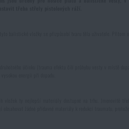
ms jsou určeny pro nosiče plátů a balistické vesty, 
stavit třeba střely pistolových ráží.
 tyto balistické vložky se přizpůsobí tvaru těla uživatele. Přito
uhotného účinku (trauma efektu čili průhybu vesty v místě dopadu
í vysokou energii při dopadu.
h vložek ty nejlepší materiály dostupné na trhu. Jmenovitě tř
bsahovat žádné přídavné materiály k redukci traumatu, protože 