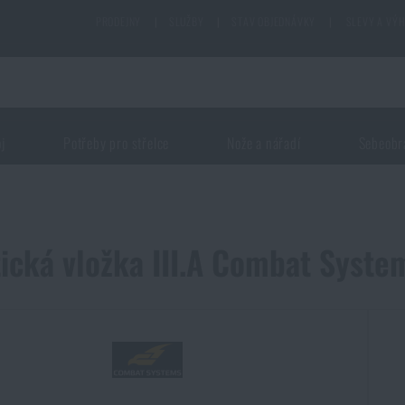
PRODEJNY
|
SLUŽBY
|
STAV OBJEDNÁVKY
|
SLEVY A VÝ
oj
Potřeby pro střelce
Nože a nářadí
Sebeobr
tická vložka III.A Combat Syst