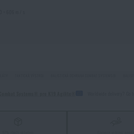
0 = 606 m / s
 *
ce výběrem
PLÁTY
TAKTICKÁ VÝSTROJ
BALISTICKÁ OCHRANA COMBAT SYSTEMS®
BALIS
A Combat Systems® pre K19 Agilite®
Worldwide delivery? Go 
tifikovanou kvalitou
97% zboží skladem
Garance vrácení peně