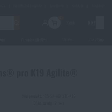
HODY
|
INFORMAČNÍ CENTRUM
|
INSPIRACE
|
MAGAZÍN
|
KONTAKTY
0
Košík
0 Kč
Menu
ana
Zbraně a střelivo
Ostatní
Dle zájmu
ems® pro K19 Agilite®
Kód produktu: CS-SA-AGILITE-K19
Délka záruky: 2 roky