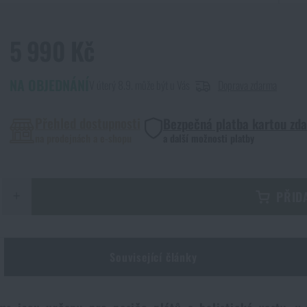
5 990 Kč
NA OBJEDNÁNÍ
V úterý 8.9. může být u Vás
Doprava zdarma
Přehled dostupnosti
Bezpečná platba kartou zd
na prodejnách a e-shopu
a další možnosti platby
+
PŘID
Související články