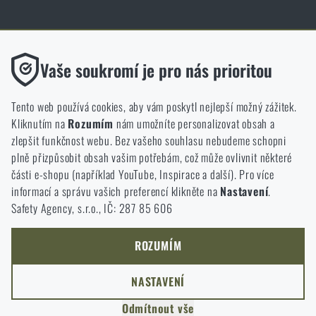
Obchod Rigad.cz získal díky spokojenosti ověřených zákazníků prestižní
certifikát Zlaté Ověřeno zákazníky.
Funkční
Vaše soukromí je pro nás prioritou
Bez nich by náš web vůbec nefungoval. U těchto cookies není
možné zakázat jejich ukládání.
Tento web používá cookies, aby vám poskytl nejlepší možný zážitek.
Kliknutím na
Rozumím
nám umožníte personalizovat obsah a
Analytické
zlepšit funkčnost webu. Bez vašeho souhlasu nebudeme schopni
NCAGE 828DG
Do těchto cookies se anonymně ukládá, jakým způsobem
plně přizpůsobit obsah vašim potřebám, což může ovlivnit některé
procházíte a používáte náš web. Pomáhají nám lépe chápat, co
části e-shopu (například YouTube, Inspirace a další). Pro více
se našim zákazníkům líbí a kterým směrem se máme ubírat.
informací a správu vašich preferencí klikněte na
Nastavení
.
Safety Agency, s.r.o., IČ: 287 85 606
Marketingové
Tyto cookies nám pomáhají optimalizovat reklamu směřující na
náš e-shop, aby byla co nejvíce efektivní a náš obchod se mohl
ROZUMÍM
neustále rozvíjet a zlepšovat.
NASTAVENÍ
Personalizované
Odmítnout vše
Díky těmto cookies dokážeme reklamu personalizovat a nabízet
COPYRIGHT © 2011-2026 RIGAD