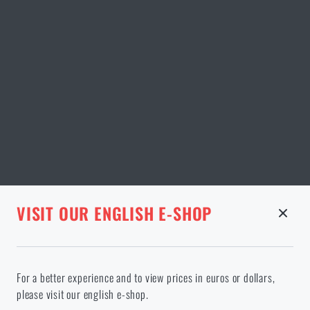
STRÁNKA V DANÉM JAZYCE NEEXISTUJE
VISIT OUR ENGLISH E-SHOP
ODEBRANÉ ZBOŽÍ Z KOŠÍKU
Pokračováním potvrzuji, že jsem starší 18 let
Ve vámi vybraném jazyce stránka neexistuje. Můžete tedy zůstat
For a better experience and to view prices in euros or dollars,
zde, nebo přejít na hlavní stránku cílového jazyka. Jakou možnost
please visit our english e-shop.
si vyberete?