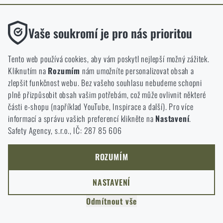
ODEJÍT
Funkční
ROZUMÍM, POKRAČOVAT
Vaše soukromí je pro nás prioritou
PŘEJÍT DO KOŠÍKU
GO TO RIGAD.COM
Bez nich by náš web vůbec nefungoval. U těchto cookies není
PŘEJDU NA HLAVNÍ STRÁNKU
možné zakázat jejich ukládání.
Tento web používá cookies, aby vám poskytl nejlepší možný zážitek.
I WILL STAY HERE
Kliknutím na
Rozumím
nám umožníte personalizovat obsah a
ZŮSTANU TADY
Analytické
zlepšit funkčnost webu. Bez vašeho souhlasu nebudeme schopni
Do těchto cookies se anonymně ukládá, jakým způsobem
plně přizpůsobit obsah vašim potřebám, což může ovlivnit některé
procházíte a používáte náš web. Pomáhají nám lépe chápat, co
části e-shopu (například YouTube, Inspirace a další). Pro více
se našim zákazníkům líbí a kterým směrem se máme ubírat.
informací a správu vašich preferencí klikněte na
Nastavení
.
Safety Agency, s.r.o., IČ: 287 85 606
Marketingové
Tyto cookies nám pomáhají optimalizovat reklamu směřující na
náš e-shop, aby byla co nejvíce efektivní a náš obchod se mohl
ROZUMÍM
neustále rozvíjet a zlepšovat.
NASTAVENÍ
Personalizované
Odmítnout vše
Díky těmto cookies dokážeme reklamu personalizovat a nabízet
vám skutečně jen ty produkty, o které můžete mít zájem.