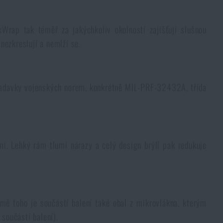
rap tak téměř za jakýchkoliv okolností zajišťují slušnou
nezkreslují a nemlží se.
požadavky vojenských norem, konkrétně MIL-PRF-32432A, třída
i. Lehký rám tlumí nárazy a celý design brýlí pak redukuje
mě toho je součástí balení také obal z mikrovlákna, kterým
 součástí balení).