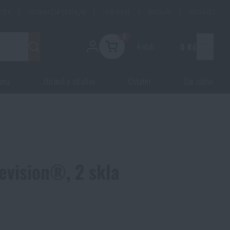
HODY
|
INFORMAČNÍ CENTRUM
|
INSPIRACE
|
MAGAZÍN
|
KONTAKTY
0
Košík
0 Kč
Menu
ana
Zbraně a střelivo
Ostatní
Dle zájmu
evision®, 2 skla