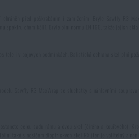
í chráněn před poškrábáním i zamlžením. Brýle Sawfly R3 MaxW
mu spektru chemikálií. Brýle plní normu EN 166, takže jejich skla 
nositele i v bojových podmínkách. Balistická ochrana skel plní 
u modelu Sawfly R3 MaxWrap se sluchátky a náhlavními soupravam
ostanete celou sadu rámu a dvou skel (čirého a kouřového). Kro
ibilní také s nosičem dioptrických skel RX (ten je volitelný a není