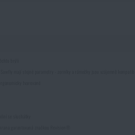
ěchto brýlí
Sawfly mají stejné parametry - zorníky a rámečky jsou vzájemně kompatibi
 ergonomicky tvarované
ilní se sluchátky
chrana garantovaná značkou Revision®