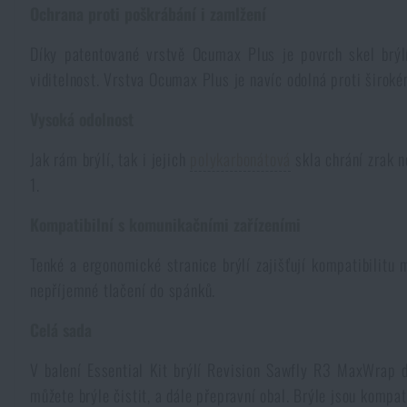
Ochrana proti poškrábání i zamlžení
Pláštěnky, ponča
Drobné vybavení a maličkosti k přežití
Kufry, boxy
Trezory
Všechny produkty
Díky patentované vrstvě Ocumax Plus je povrch skel brýl
viditelnost. Vrstva Ocumax Plus je navíc odolná proti široké
Dámské oblečení
Elektronika a příslušenství pro mobily
Beranidla, páčidla
Vybíjecí zařízení
Vysoká odolnost
Dětské oblečení
Hodinky
Výstroj pro psy
Rychlonabíječe zásobníků
Jak rám brýlí, tak i jejich
polykarbonátová
skla chrání zrak 
1.
Údržba oblečení
Pouzdra
Novinky
Novinky
Kompatibilní s komunikačními zařízeními
Vojenské nášivky a znaky
Paracord
Tenké a ergonomické stranice brýlí zajišťují kompatibilit
Akce a slevy
Akce a slevy
nepříjemné tlačení do spánků.
Vesty
Peněženky
Výprodej
Celá sada
Výprodej
V balení Essential Kit brýlí Revision Sawfly R3 MaxWrap d
Ručníky, osušky
Značky A-Z
Značky A-Z
Novinky
můžete brýle čistit, a dále přepravní obal. Brýle jsou kompat