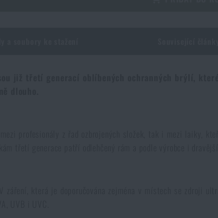
y a soubory ke stažení
Související článk
ou již třetí generací oblíbených ochranných brýlí, které
ně dlouho.
zi profesionály z řad ozbrojených složek, tak i mezi laiky, kteř
nkám třetí generace patří odlehčený rám a podle výrobce i dravější
 záření, která je doporučována zejména v místech se zdroji ultr
UVA, UVB i UVC.