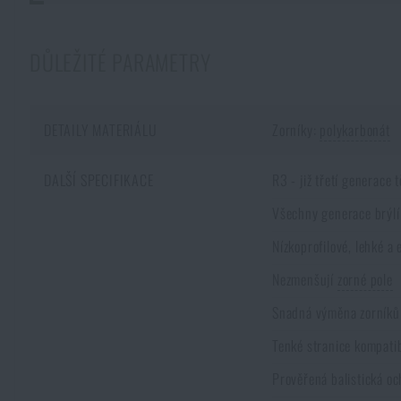
DŮLEŽITÉ PARAMETRY
DETAILY MATERIÁLU
Zorníky:
polykarbonát
DALŠÍ SPECIFIKACE
R3 - již třetí generace t
Všechny generace brýlí 
Nízkoprofilové, lehké a
Nezmenšují
zorné pole
Snadná výměna zorníků
Tenké stranice kompatib
Prověřená balistická o