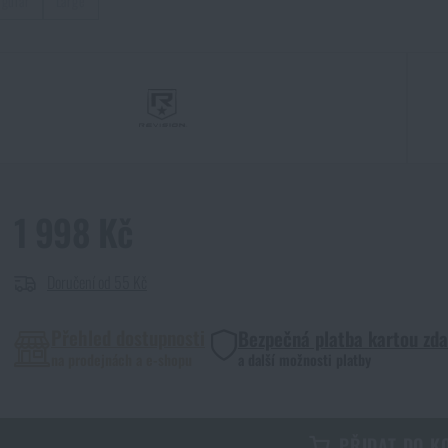
gular
Large
1 998 Kč
Doručení od 55 Kč
Přehled dostupnosti
Bezpečná platba kartou zd
na prodejnách a e-shopu
a další možnosti platby
PŘIDAT DO K