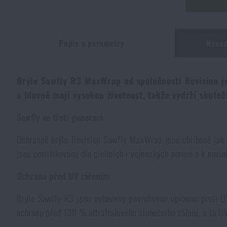
Kombinézy
Horolezecké vybavení
Taktické a bojové opasky
Svítilny a lasery na zbraně
Krumpáče
Pouta
Přebíjení
NSN
Přežití v přírodě
Popis a parametry
Návod
Čepice a pokrývky hlavy
Svítilny
Taktické brýle
Čištění a údržba zbraní
Praky
Vzduchovky a příslušenství
Reklamní předměty
Armádní originál
Novinky
Rukavice
Brýle Sawfly R3 MaxWrap od společnosti Revision js
Kempingový nábytek
Svítilny pro vojáky a policii
Ledvinky na zbraně
Výcvikové vybavení
Knihy, časopisy a kalendáře
Podzim
Akce a slevy
Novinky
a hlavně mají vysokou životnost, takže vydrží skuteč
Ponožky
Brýle
Helmy, převleky
Střelecké bagy
Sawfly ve třetí generaci
Zima
Výprodej
Akce a slevy
Novinky
Výprodej
Ochranné brýle Revision Sawfly MaxWrap jsou oblíbené jak me
Opasky
Dalekohledy
Maskování
Střelecké podložky
Značky A-Z
Jaro
jsou certifikovány dle civilních i vojenských norem a k novi
Výprodej
Akce a slevy
Značky A-Z
Ochrana před UV zářením
Kšandy
Hydratace
Plynové masky a ochranné pomůcky
Krabičky a pouzdra na náboje
Všechny produkty
Značky A-Z
Výprodej
Všechny produkty
Brýle Sawfly R3 jsou vybaveny povrchovou úpravou proti UV
Šátky, šály, nákrčníky
Čištění vody
Zdravotnické vybavení
ochranu před 100 % ultrafialového slunečního záření, a to 
Tréninkové vybavení
Všechny produkty
Značky A-Z