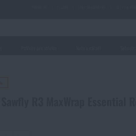
PRODEJNY
|
SLUŽBY
|
STAV OBJEDNÁVKY
|
SLEVY A VÝ
oj
Potřeby pro střelce
Nože a nářadí
Sebeobr
5%
 Sawfly R3 MaxWrap Essential R