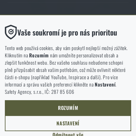
Obchod Rigad.cz získal díky spokojenosti ověřených zákazníků prestižní
certifikát Zlaté Ověřeno zákazníky.
Funkční
Vaše soukromí je pro nás prioritou
Bez nich by náš web vůbec nefungoval. U těchto cookies není
možné zakázat jejich ukládání.
Tento web používá cookies, aby vám poskytl nejlepší možný zážitek.
Kliknutím na
Rozumím
nám umožníte personalizovat obsah a
Analytické
zlepšit funkčnost webu. Bez vašeho souhlasu nebudeme schopni
NCAGE 828DG
Do těchto cookies se anonymně ukládá, jakým způsobem
plně přizpůsobit obsah vašim potřebám, což může ovlivnit některé
procházíte a používáte náš web. Pomáhají nám lépe chápat, co
části e-shopu (například YouTube, Inspirace a další). Pro více
se našim zákazníkům líbí a kterým směrem se máme ubírat.
informací a správu vašich preferencí klikněte na
Nastavení
.
Safety Agency, s.r.o., IČ: 287 85 606
Marketingové
Tyto cookies nám pomáhají optimalizovat reklamu směřující na
náš e-shop, aby byla co nejvíce efektivní a náš obchod se mohl
ROZUMÍM
neustále rozvíjet a zlepšovat.
NASTAVENÍ
Personalizované
Odmítnout vše
Díky těmto cookies dokážeme reklamu personalizovat a nabízet
COPYRIGHT © 2011-2026 RIGAD