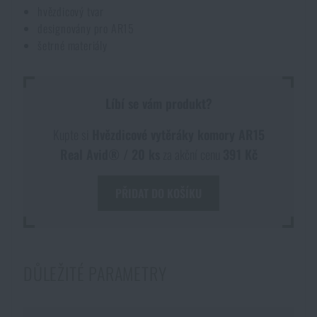
hvězdicový tvar
Voděodolné zápisníky
Výprodej
designovány pro AR15
šetrné materiály
Ochrana před komáry a hmyzem
Značky A-Z
Líbí se vám produkt?
Ohřívače nohou, rukou a těla
Všechny produkty
Kupte si
Hvězdicové vytěráky komory AR15
Opravné sady a fixační pásky
Real Avid® / 20 ks
za akční cenu
391 Kč
PŘIDAT DO KOŠÍKU
Potřeby pro vodáky
Zdraví, ochrana
DŮLEŽITÉ PARAMETRY
Novinky