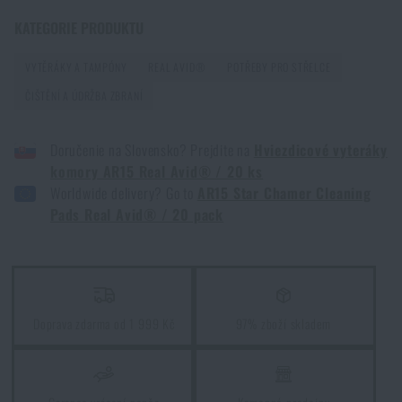
KATEGORIE PRODUKTU
VYTĚRÁKY A TAMPÓNY
REAL AVID®
POTŘEBY PRO STŘELCE
ČIŠTĚNÍ A ÚDRŽBA ZBRANÍ
Doručenie na Slovensko? Prejdite na
Hviezdicové vyteráky
komory AR15 Real Avid® / 20 ks
Worldwide delivery? Go to
AR15 Star Chamer Cleaning
Pads Real Avid® / 20 pack
Doprava zdarma od 1 999 Kč
97% zboží skladem