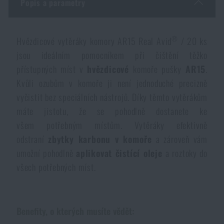
Popis a parametry
Dámské oblečení
Elektronika a příslušenství pro mobily
Beranidla, páčidla
Vybíjecí zařízení
®
Hvězdicové vytěráky komory AR15 Real Avid
/ 20 ks
Dětské oblečení
Hodinky
Výstroj pro psy
Rychlonabíječe zásobníků
jsou ideálním pomocníkem při čištění těžko
přístupných míst v
hvězdicové
komoře pušky
AR15
.
Údržba oblečení
Pouzdra
Novinky
Kvůli ozubům v komoře ji není jednoduché precizně
Novinky
vyčistit bez speciálních nástrojů. Díky těmto vytěrákům
Vojenské nášivky a znaky
Paracord
máte jistotu, že se pohodlně dostanete ke
Akce a slevy
Akce a slevy
všem potřebným místům. Vytěráky efektivně
Vesty
Peněženky
odstraní
zbytky
karbonu v komoře
a zároveň vám
Výprodej
Výprodej
umožní pohodlně
aplikovat
čistící
oleje
a roztoky do
všech potřebných míst.
Ručníky, osušky
Značky A-Z
Značky A-Z
Novinky
Solární sprchy
Všechny produkty
Všechny produkty
Akce a slevy
Benefity, o kterých musíte vědět: