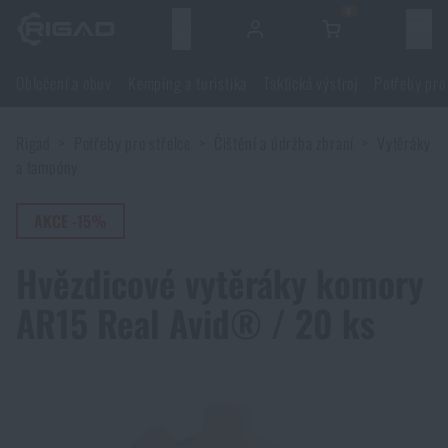
0
Menu
Oblečení a obuv
Kemping a turistika
Taktická výstroj
Potřeby pro
Oblečení a obuv
Rigad
Potřeby pro střelce
Čištění a údržba zbraní
Vytěráky
Oblečení a obuv
Kemping a turistika
a tampóny
Obuv
Kemping a turistika
AKCE -15%
Taktická výstroj
Hvězdicové vytěráky komory
Bundy
Batohy
Taktická výstroj
Potřeby pro střelce
AR15 Real Avid® / 20 ks
Blůzy
Tašky, brašny, kufry, ledvinky
Nosiče plátů a příslušenství
Potřeby pro střelce
Nože a nářadí
Kalhoty
Spaní v přírodě
Nosné postroje
Střelecké brýle
Nože a nářadí
Sebeobrana