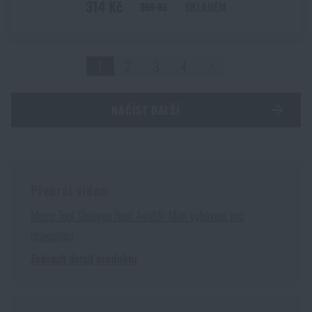
314 Kč
SKLADEM
369 Kč
1
2
3
4
NAČÍST DALŠÍ
Přehrát video:
Micro Tool Shotgun Real Avid® Mini vybavení pro
brokovnici
Zobrazit detail produktu