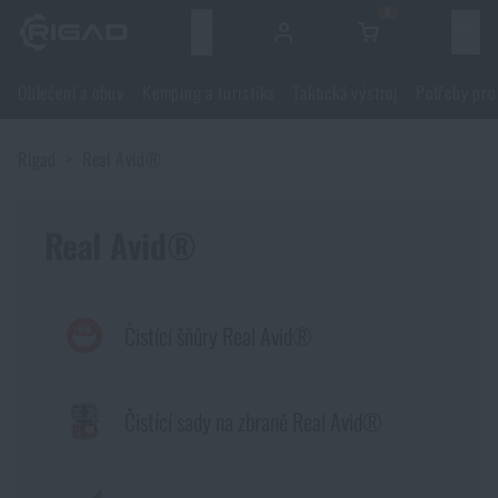
0
Menu
Oblečení a obuv
Kemping a turistika
Taktická výstroj
Potřeby pro
Oblečení a obuv
Rigad
Real Avid®
Oblečení a obuv
Kemping a turistika
Obuv
Real Avid®
Kemping a turistika
Taktická výstroj
Bundy
Batohy
Taktická výstroj
Potřeby pro střelce
Čistící šňůry Real Avid®
Blůzy
Tašky, brašny, kufry, ledvinky
Nosiče plátů a příslušenství
Potřeby pro střelce
Nože a nářadí
Čistící sady na zbraně Real Avid®
Kalhoty
Spaní v přírodě
Nosné postroje
Střelecké brýle
Nože a nářadí
Sebeobrana