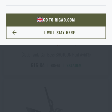
ODEJÍT
ROZUMÍM, POKRAČOVAT
PŘEJÍT DO KOŠÍKU
GO TO RIGAD.COM
PŘEJDU NA HLAVNÍ STRÁNKU
I WILL STAY HERE
ZŮSTANU TADY
AKCE -15%
VIDEO
Čisticí sada Gun Boss SHOTGUN Real Avid®
616 Kč
SKLADEM
725 Kč