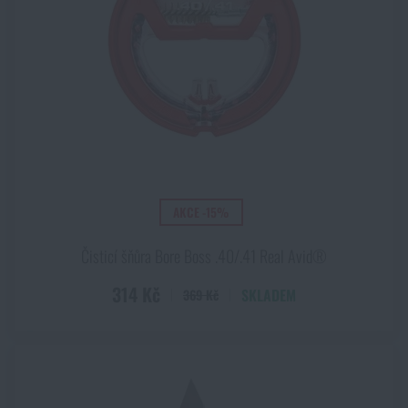
AKCE -15%
Čisticí šňůra Bore Boss .40/.41 Real Avid®
314 Kč
SKLADEM
369 Kč