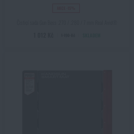
AKCE -15%
Čisticí sada Gun Boss .270 / .280 / 7 mm Real Avid®
1 012 Kč
SKLADEM
1 190 Kč