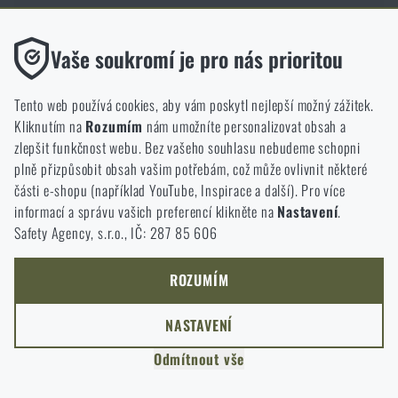
Magazín články
Funkční
Vaše soukromí je pro nás prioritou
Bez nich by náš web vůbec nefungoval. U těchto cookies není
možné zakázat jejich ukládání.
Tento web používá cookies, aby vám poskytl nejlepší možný zážitek.
Kliknutím na
Rozumím
nám umožníte personalizovat obsah a
Analytické
zlepšit funkčnost webu. Bez vašeho souhlasu nebudeme schopni
Do těchto cookies se anonymně ukládá, jakým způsobem
plně přizpůsobit obsah vašim potřebám, což může ovlivnit některé
procházíte a používáte náš web. Pomáhají nám lépe chápat, co
části e-shopu (například YouTube, Inspirace a další). Pro více
se našim zákazníkům líbí a kterým směrem se máme ubírat.
informací a správu vašich preferencí klikněte na
Nastavení
.
Safety Agency, s.r.o., IČ: 287 85 606
Marketingové
Tyto cookies nám pomáhají optimalizovat reklamu směřující na
náš e-shop, aby byla co nejvíce efektivní a náš obchod se mohl
ROZUMÍM
neustále rozvíjet a zlepšovat.
DOBA ČTENÍ:
4 MINUTY
3. ČERVNA 2026
9 mm Luger – historie nejpopulárnějšího
NASTAVENÍ
Personalizované
pistolového náboje
Odmítnout vše
Díky těmto cookies dokážeme reklamu personalizovat a nabízet
Náboj 9 mm Luger, známý také jako 9×19 mm Parabellum,
vám skutečně jen ty produkty, o které můžete mít zájem.
patří již více než sto let mezi nejrozšířenější pistolové ráže na