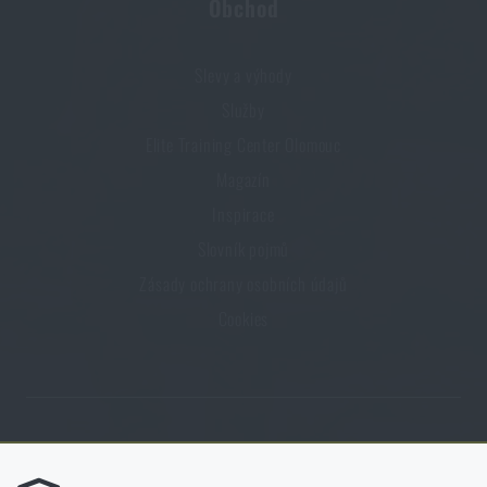
Obchod
Slevy a výhody
Služby
Elite Training Center Olomouc
Magazín
Inspirace
Slovník pojmů
Zásady ochrany osobních údajů
Cookies
Obchod Rigad.cz získal díky spokojenosti ověřených zákazníků prestižní
certifikát Zlaté Ověřeno zákazníky.