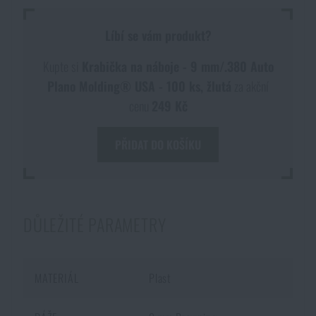
Voděodolné zápisníky
Výprodej
Líbí se vám produkt?
Ochrana před komáry a hmyzem
Značky A-Z
Kupte si
Krabička na náboje - 9 mm/.380 Auto
Plano Molding® USA - 100 ks, žlutá
za akční
Ohřívače nohou, rukou a těla
Všechny produkty
cenu
249 Kč
PŘIDAT DO KOŠÍKU
Opravné sady a fixační pásky
Potřeby pro vodáky
DŮLEŽITÉ PARAMETRY
Zdraví, ochrana
MATERIÁL
Plast
Novinky