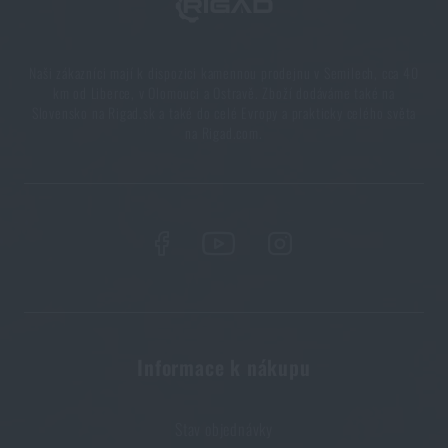
Plano Molding® USA - 100 ks, žlutá
za akční
cenu
249 Kč
Naši zákazníci mají k dispozici kamennou prodejnu v Semilech, cca 40
PŘIDAT DO KOŠÍKU
km od Liberce, v Olomouci a Ostravě. Zboží dodáváme také na
Slovensko na Rigad.sk a také do celé Evropy a prakticky celého světa
na Rigad.com.
Informace k nákupu
Stav objednávky