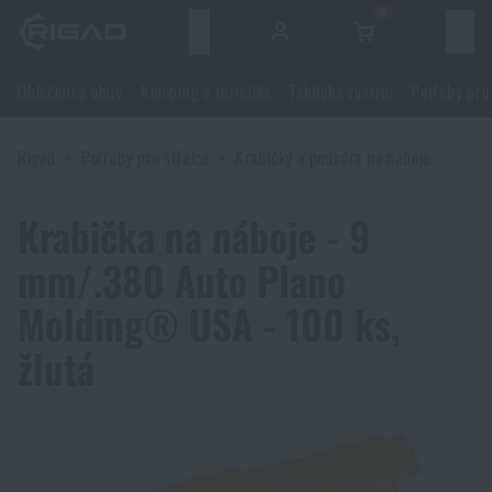
0
Menu
Oblečení a obuv
Kemping a turistika
Taktická výstroj
Potřeby pro
Oblečení a obuv
Rigad
Potřeby pro střelce
Krabičky a pouzdra na náboje
Oblečení a obuv
Kemping a turistika
Krabička na náboje - 9
Obuv
Kemping a turistika
Taktická výstroj
mm/.380 Auto Plano
Bundy
Batohy
Molding® USA - 100 ks,
Taktická výstroj
Potřeby pro střelce
žlutá
Blůzy
Tašky, brašny, kufry, ledvinky
Nosiče plátů a příslušenství
Potřeby pro střelce
Nože a nářadí
Kalhoty
Spaní v přírodě
Nosné postroje
Střelecké brýle
Nože a nářadí
Sebeobrana