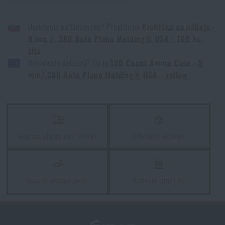
Výběr nože podle výbrusu čepele
Doručenie na Slovensko? Prejdite na
Krabička na náboje -
PŘEČÍST ČLÁNEK
9 mm / .380 Auto Plano Molding® USA - 100 ks,
žltá
Worldwide delivery? Go to
100 Count Ammo Case - 9
6 legendárních a inovativních maskovacích vzorů
mm/.380 Auto Plano Molding® USA - yellow
PŘEČÍST ČLÁNEK
Vojenské hodnosti
Doprava zdarma od 1 999 Kč
97% zboží skladem
PŘEČÍST ČLÁNEK
Garance vrácení peněz
Kamenné prodejny
Líbí se vám produkt?
Kupte si
Krabička na náboje - 9 mm/.380 Auto