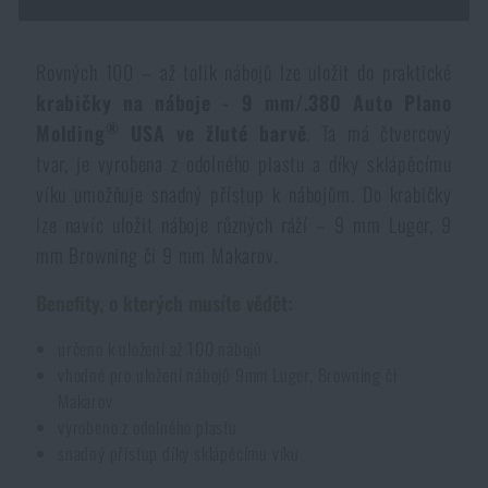
Dámské oblečení
Elektronika a příslušenství pro mobily
Beranidla, páčidla
Vybíjecí zařízení
Rovných 100 – až tolik nábojů lze uložit do praktické
Dětské oblečení
Hodinky
Výstroj pro psy
Rychlonabíječe zásobníků
krabičky na náboje - 9 mm/.380 Auto Plano
®
Molding
USA ve žluté barvě
. Ta má čtvercový
Údržba oblečení
Pouzdra
tvar, je vyrobena z odolného plastu a díky sklápěcímu
Novinky
Novinky
víku umožňuje snadný přístup k nábojům. Do krabičky
lze navíc uložit náboje různých ráží – 9 mm Luger, 9
Vojenské nášivky a znaky
Paracord
Akce a slevy
Akce a slevy
mm Browning či 9 mm Makarov.
Vesty
Peněženky
Benefity, o kterých musíte vědět:
Výprodej
Výprodej
určeno k uložení až 100 nábojů
Ručníky, osušky
vhodné pro uložení nábojů 9mm Luger, Browning či
Značky A-Z
Značky A-Z
Novinky
Makarov
vyrobeno z odolného plastu
Solární sprchy
Všechny produkty
Všechny produkty
Akce a slevy
snadný přístup díky sklápěcímu víku