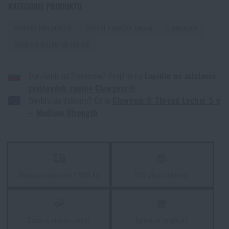
Zadejte Vaše jméno *
Zadejte Váš e-mail *
KATEGORIE PRODUKTU
POTŘEBY PRO STŘELCE
ČIŠTĚNÍ A ÚDRŽBA ZBRANÍ
CLAWGEAR®
Líbí se vám produkt?
CHEMIE A MAZÁNÍ NA ZBRANĚ
Kupte si
Lepidlo k zajištění závitových spojů
Doručenie na Slovensko? Prejdite na
Lepidlo na zaistenie
Clawgear®
za akční cenu
199 Kč
závitových spojov Clawgear®
Souhlasím s
obchodními podmínkami
Worldwide delivery? Go to
Clawgear® Thread Locker 5 g
PŘIDAT DO KOŠÍKU
ODESLAT DOTAZ
– Medium Strength
Líbí se vám produkt?
Kupte si
Lepidlo k zajištění závitových spojů
Doprava zdarma od 1 999 Kč
97% zboží skladem
Clawgear®
za akční cenu
199 Kč
PŘIDAT DO KOŠÍKU
Garance vrácení peněz
Kamenné prodejny