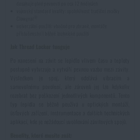
dosahuje plné pevnosti po cca 12 hodinách
Voděodolné zápisníky
Výprodej
vojenský standard kvality: spolehlivost tradiční značky
®
Clawgear
univerzální použití: vhodné pro zbraně, montáže
Ochrana před komáry a hmyzem
Značky A-Z
příslušenství i běžné technické použití
Ohřívače nohou, rukou a těla
Všechny produkty
Jak Thread Locker funguje
Po nanesení na závit se lepidlo vlivem času a teploty
Opravné sady a fixační pásky
postupně vytvrzuje a vytváří pevnou vazbu mezi závity.
Výsledkem je spoj, který odolává vibracím a
Potřeby pro vodáky
samovolnému povolení, ale zároveň jej lze kdykoliv
rozebrat bez poškození jednotlivých komponentů. Tento
typ lepidla se běžně používá u optických montáží,
Zdraví, ochrana
úsťových zařízení, instrumentace a dalších technických
aplikací, kde je nežádoucí uvolňování závitových spojů.
Novinky
Benefity, které musíte znát: