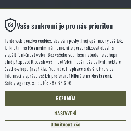
Obchod Rigad.cz získal díky spokojenosti ověřených zákazníků prestižní
certifikát Zlaté Ověřeno zákazníky.
Funkční
Vaše soukromí je pro nás prioritou
Bez nich by náš web vůbec nefungoval. U těchto cookies není
možné zakázat jejich ukládání.
Tento web používá cookies, aby vám poskytl nejlepší možný zážitek.
Kliknutím na
Rozumím
nám umožníte personalizovat obsah a
Analytické
zlepšit funkčnost webu. Bez vašeho souhlasu nebudeme schopni
NCAGE 828DG
Do těchto cookies se anonymně ukládá, jakým způsobem
plně přizpůsobit obsah vašim potřebám, což může ovlivnit některé
procházíte a používáte náš web. Pomáhají nám lépe chápat, co
části e-shopu (například YouTube, Inspirace a další). Pro více
se našim zákazníkům líbí a kterým směrem se máme ubírat.
informací a správu vašich preferencí klikněte na
Nastavení
.
Safety Agency, s.r.o., IČ: 287 85 606
Marketingové
Tyto cookies nám pomáhají optimalizovat reklamu směřující na
náš e-shop, aby byla co nejvíce efektivní a náš obchod se mohl
ROZUMÍM
neustále rozvíjet a zlepšovat.
NASTAVENÍ
Personalizované
Odmítnout vše
Díky těmto cookies dokážeme reklamu personalizovat a nabízet
COPYRIGHT © 2011-2026 RIGAD