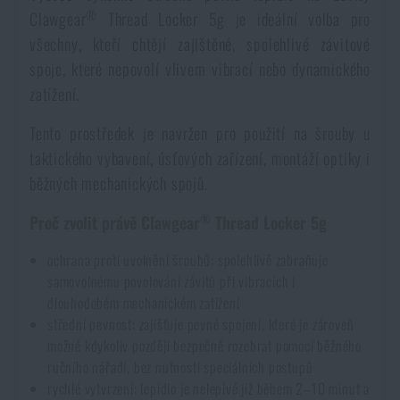
Dámské oblečení
®
Elektronika a příslušenství pro mobily
Clawgear
Thread Locker 5g je ideální volba pro
Beranidla, páčidla
Vybíjecí zařízení
všechny, kteří chtějí zajištěné, spolehlivé závitové
spoje, které nepovolí vlivem vibrací nebo dynamického
Dětské oblečení
Hodinky
Výstroj pro psy
Rychlonabíječe zásobníků
zatížení.
Údržba oblečení
Pouzdra
Tento prostředek je navržen pro použití na šrouby u
Novinky
Novinky
taktického vybavení, úsťových zařízení, montáží optiky i
běžných mechanických spojů.
Vojenské nášivky a znaky
Paracord
Akce a slevy
Akce a slevy
®
Proč zvolit právě Clawgear
Thread Locker 5g
Vesty
Peněženky
Výprodej
Výprodej
ochrana proti uvolnění šroubů: spolehlivě zabraňuje
samovolnému povolování závitů při vibracích i
dlouhodobém mechanickém zatížení
Ručníky, osušky
Značky A-Z
Značky A-Z
Novinky
střední pevnost: zajišťuje pevné spojení, které je zároveň
možné kdykoliv později bezpečně rozebrat pomocí běžného
Solární sprchy
Všechny produkty
Všechny produkty
ručního nářadí, bez nutnosti speciálních postupů
Akce a slevy
rychlé vytvrzení: lepidlo je nelepivé již během 2–10 minut a