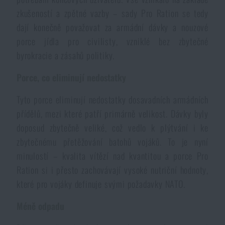
Voděodolné zápisníky
zkušeností a zpětné vazby – sady Pro Ration se tedy
Výprodej
dají konečně považovat za armádní dávky a nouzové
porce jídla pro civilisty, vzniklé bez zbytečné
Ochrana před komáry a hmyzem
Značky A-Z
byrokracie a zásahů politiky.
Ohřívače nohou, rukou a těla
Všechny produkty
Porce, co eliminují nedostatky
Tyto porce eliminují nedostatky dosavadních armádních
Opravné sady a fixační pásky
přídělů, mezi které patří primárně velikost. Dávky byly
doposud zbytečně veliké, což vedlo k plýtvání i ke
Potřeby pro vodáky
zbytečnému přetěžování batohů vojáků. To je nyní
minulostí – kvalita vítězí nad kvantitou a porce Pro
Ration si i přesto zachovávají vysoké nutriční hodnoty,
Zdraví, ochrana
které pro vojáky definuje svými požadavky NATO.
Méně odpadu
Novinky