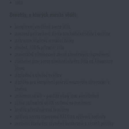
lžíce
Benefity, o kterých musíte vědět:
komplexní, vyvážená porce jídla
nouzová potravinová dávka pro taktické účely i outdoor
nahrazuje klasické armádní dávky
chutná, 100% přírodní jídla
maximálně eliminovaný obsah chemických ingrediencí
základem jsou porce plnohodnotného jídla od Adventure
Menu
doplněné o chutné svačiny
doplňky pro komplexní pokrytí nouzového stravování v
terénu
minimum obalů – použité obaly jsou víceúčelové
riziko zažívacích obtíží snížené na minimum
kvalita převažuje nad kvantitou
splňuje normy stanovené NATO na výživové hodnoty
armádní dávky bez zbytečné byrokracie a zásahů politiky