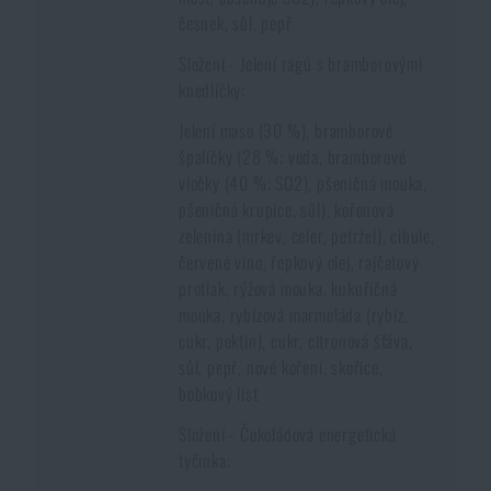
česnek, sůl, pepř
Složení - Jelení ragú s bramborovými
knedlíčky:
Jelení maso (30 %), bramborové
špalíčky (28 %; voda, bramborové
vločky (40 %; SO2), pšeničná mouka,
pšeničná krupice, sůl), kořenová
zelenina (mrkev, celer, petržel), cibule,
červené víno, řepkový olej, rajčatový
protlak, rýžová mouka, kukuřičná
mouka, rybízová marmeláda (rybíz,
cukr, pektin), cukr, citronová šťáva,
sůl, pepř, nové koření, skořice,
bobkový list
Složení - Čokoládová energetická
tyčinka: