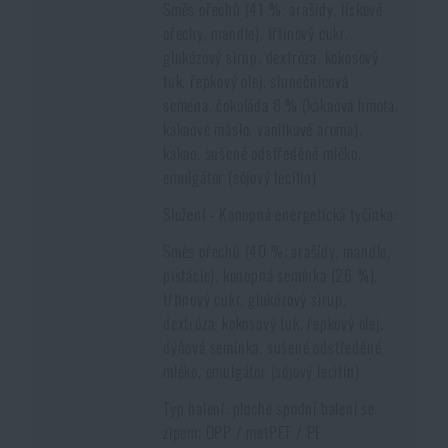
Směs ořechů (41 %; arašídy, lískové
ořechy, mandle), třtinový cukr,
glukózový sirup, dextróza, kokosový
tuk, řepkový olej, slunečnicová
semena, čokoláda 8 % (kakaová hmota,
kakaové máslo, vanilkové aroma),
kakao, sušené odstředěné mléko,
emulgátor (sójový lecitin)
Složení - Konopná energetická tyčinka:
Směs ořechů (40 %; arašídy, mandle,
pistácie), konopná semínka (26 %),
třtinový cukr, glukózový sirup,
dextróza, kokosový tuk, řepkový olej,
dýňová semínka, sušené odstředěné
mléko, emulgátor (sójový lecitin)
Typ balení: ploché spodní balení se
zipem; OPP / metPET / PE