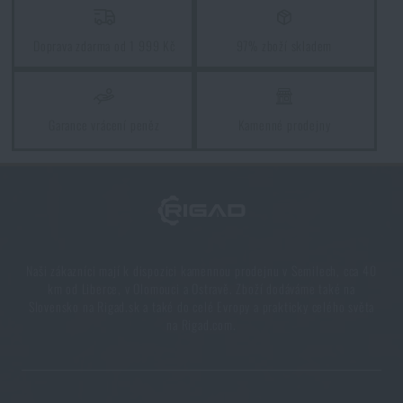
Líbí se vám produkt?
Kupte si
Nouzová potravinová dávka Emergency
Doprava zdarma od 1 999 Kč
97% zboží skladem
Food / Water Pro Ration®, MENU I
za akční
cenu
878 Kč
Garance vrácení peněz
Kamenné prodejny
PŘIDAT DO KOŠÍKU
Naši zákazníci mají k dispozici kamennou prodejnu v Semilech, cca 40
km od Liberce, v Olomouci a Ostravě. Zboží dodáváme také na
Slovensko na Rigad.sk a také do celé Evropy a prakticky celého světa
na Rigad.com.