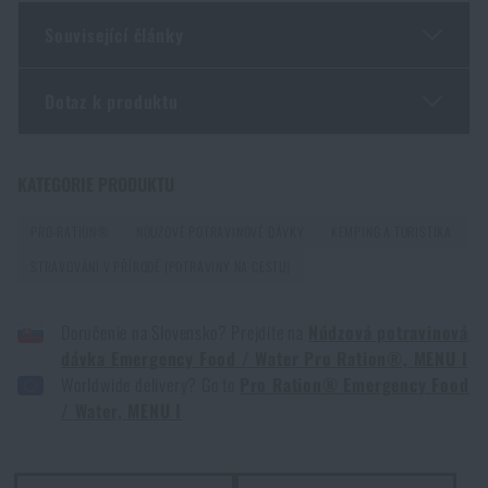
Související články
Dotaz k produktu
Hotová jídla na dovolenou
PŘEČÍST ČLÁNEK
Zadejte Vaše jméno *
Zadejte Váš e-mail *
KATEGORIE PRODUKTU
PRO-RATION®
NOUZOVÉ POTRAVINOVÉ DÁVKY
KEMPING A TURISTIKA
Líbí se vám produkt?
STRAVOVÁNÍ V PŘÍRODĚ (POTRAVINY NA CESTU)
Kupte si
Nouzová potravinová dávka Emergency
Doručenie na Slovensko? Prejdite na
Núdzová potravinová
Food / Water Pro Ration®, MENU I
za akční
dávka Emergency Food / Water Pro Ration®, MENU I
cenu
878 Kč
Souhlasím s
obchodními podmínkami
Worldwide delivery? Go to
Pro Ration® Emergency Food
ODESLAT DOTAZ
/ Water, MENU I
PŘIDAT DO KOŠÍKU