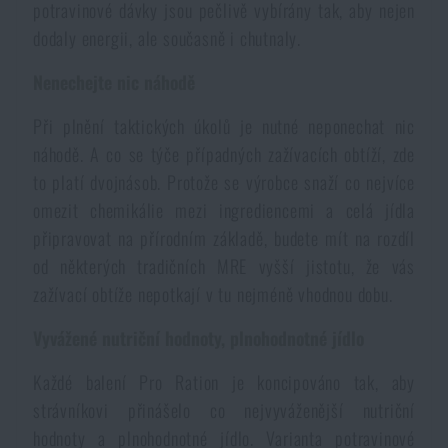
potravinové dávky jsou pečlivě vybírány tak, aby nejen
dodaly energii, ale současně i chutnaly.
Nenechejte nic náhodě
Při plnění taktických úkolů je nutné neponechat nic
náhodě. A co se týče případných zažívacích obtíží, zde
to platí dvojnásob. Protože se výrobce snaží co nejvíce
omezit chemikálie mezi ingrediencemi a celá jídla
připravovat na přírodním základě, budete mít na rozdíl
od některých tradičních MRE vyšší jistotu, že vás
zažívací obtíže nepotkají v tu nejméně vhodnou dobu.
Vyvážené nutriční hodnoty, plnohodnotné jídlo
Každé balení Pro Ration je koncipováno tak, aby
strávníkovi přinášelo co nejvyváženější nutriční
hodnoty a plnohodnotné jídlo. Varianta potravinové