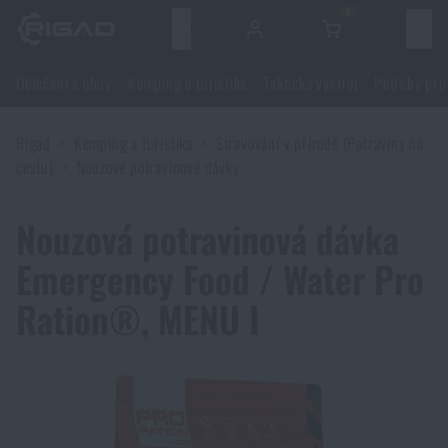
0
Menu
Oblečení a obuv
Kemping a turistika
Taktická výstroj
Potřeby pro
Oblečení a obuv
Rigad
Kemping a turistika
Stravování v přírodě (Potraviny na
Oblečení a obuv
Kemping a turistika
cestu)
Nouzové potravinové dávky
Obuv
Kemping a turistika
Taktická výstroj
Nouzová potravinová dávka
Emergency Food / Water Pro
Bundy
Batohy
Taktická výstroj
Potřeby pro střelce
Ration®, MENU I
Blůzy
Tašky, brašny, kufry, ledvinky
Nosiče plátů a příslušenství
Potřeby pro střelce
Nože a nářadí
Kalhoty
Spaní v přírodě
Nosné postroje
Střelecké brýle
Nože a nářadí
Sebeobrana