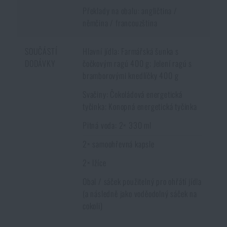
Překlady na obalu: angličtina /
němčina / francouzština
SOUČÁSTÍ
Hlavní jídla: Farmářská šunka s
DODÁVKY
čočkovým ragú 400 g; Jelení ragú s
bramborovými knedlíčky 400 g
Svačiny: Čokoládová energetická
tyčinka; Konopná energetická tyčinka
Pitná voda: 2× 330 ml
2× samoohřevná kapsle
2× lžíce
Obal / sáček použitelný pro ohřátí jídla
(a následně jako voděodolný sáček na
cokoli)