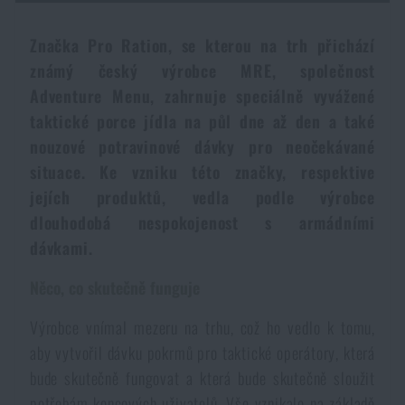
Dámské oblečení
Elektronika a příslušenství pro mobily
Beranidla, páčidla
Vybíjecí zařízení
Značka Pro Ration, se kterou na trh přichází
známý český výrobce MRE, společnost
Dětské oblečení
Hodinky
Výstroj pro psy
Rychlonabíječe zásobníků
Adventure Menu, zahrnuje speciálně vyvážené
taktické porce jídla na půl dne až den a také
Údržba oblečení
Pouzdra
nouzové potravinové dávky pro neočekávané
Novinky
Novinky
situace. Ke vzniku této značky, respektive
Vojenské nášivky a znaky
Paracord
jejích produktů, vedla podle výrobce
Akce a slevy
Akce a slevy
dlouhodobá nespokojenost s armádními
dávkami.
Vesty
Peněženky
Výprodej
Výprodej
Něco, co skutečně funguje
Ručníky, osušky
Značky A-Z
Značky A-Z
Novinky
Výrobce vnímal mezeru na trhu, což ho vedlo k tomu,
aby vytvořil dávku pokrmů pro taktické operátory, která
Solární sprchy
Všechny produkty
Všechny produkty
Akce a slevy
bude skutečně fungovat a která bude skutečně sloužit
potřebám koncových uživatelů. Vše vznikalo na základě