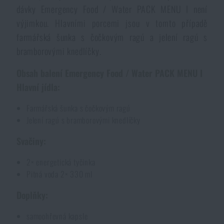
dávky Emergency Food / Water PACK MENU I není
výjimkou. Hlavními porcemi jsou v tomto případě
farmářská šunka s čočkovým ragú a jelení ragú s
bramborovými knedlíčky.
Obsah balení Emergency Food / Water PACK MENU I
Hlavní jídla:
Farmářská šunka s čočkovým ragú
Jelení ragú s bramborovými knedlíčky
Svačiny:
2× energetická tyčinka
Pitná voda 2× 330 ml
Doplňky:
samoohřevná kapsle