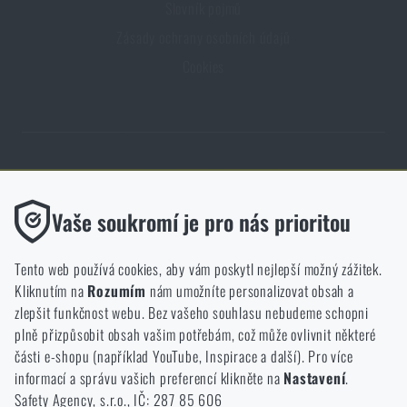
Slovník pojmů
Zásady ochrany osobních údajů
Cookies
Obchod Rigad.cz získal díky spokojenosti ověřených zákazníků prestižní
certifikát Zlaté Ověřeno zákazníky.
Funkční
Vaše soukromí je pro nás prioritou
Bez nich by náš web vůbec nefungoval. U těchto cookies není
možné zakázat jejich ukládání.
Tento web používá cookies, aby vám poskytl nejlepší možný zážitek.
Kliknutím na
Rozumím
nám umožníte personalizovat obsah a
Analytické
zlepšit funkčnost webu. Bez vašeho souhlasu nebudeme schopni
NCAGE 828DG
Do těchto cookies se anonymně ukládá, jakým způsobem
plně přizpůsobit obsah vašim potřebám, což může ovlivnit některé
procházíte a používáte náš web. Pomáhají nám lépe chápat, co
části e-shopu (například YouTube, Inspirace a další). Pro více
se našim zákazníkům líbí a kterým směrem se máme ubírat.
informací a správu vašich preferencí klikněte na
Nastavení
.
Safety Agency, s.r.o., IČ: 287 85 606
Marketingové