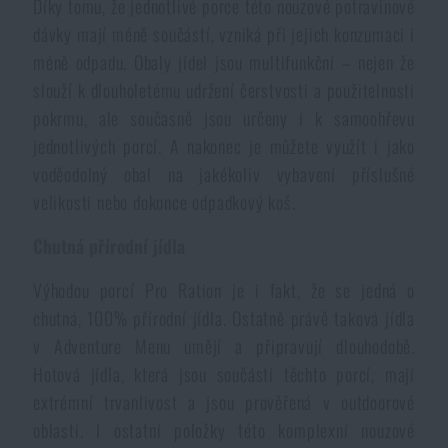
Díky tomu, že jednotlivé porce této nouzové potravinové
Akce a slevy
dávky mají méně součástí, vzniká při jejich konzumaci i
méně odpadu. Obaly jídel jsou multifunkční – nejen že
slouží k dlouholetému udržení čerstvosti a použitelnosti
Výprodej
pokrmu, ale současně jsou určeny i k samoohřevu
jednotlivých porcí. A nakonec je můžete využít i jako
Značky A-Z
voděodolný obal na jakékoliv vybavení příslušné
velikosti nebo dokonce odpadkový koš.
Všechny produkty
Chutná přírodní jídla
Výhodou porcí Pro Ration je i fakt, že se jedná o
chutná, 100% přírodní jídla. Ostatně právě taková jídla
v Adventure Menu umějí a připravují dlouhodobě.
Hotová jídla, která jsou součástí těchto porcí, mají
extrémní trvanlivost a jsou prověřená v outdoorové
oblasti. I ostatní položky této komplexní nouzové