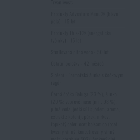
Trvanlivost:
Produkty Adventure Menu® (hlavní
jídla) - 15 let
Produkty This-1® (energetické
tyčinky) - 15 let
Sterilovaná pitná voda - 50 let
Ostatní položky - 42 měsíců
Složení - Farmářská šunka s čočkovým
ragú:
Černá čočka Beluga (23 %), šunka
(20 %; vepřové maso (min. 98 %),
pitná voda, jedlá sůl s jódem, aroma,
extrakt z koření), pórek, mrkev,
řapíkatý celer, ocet balsamico (ocet
kvasný vinný, koncetrovaný vinný
mošt, obsahuje SO2), řepkový olej,