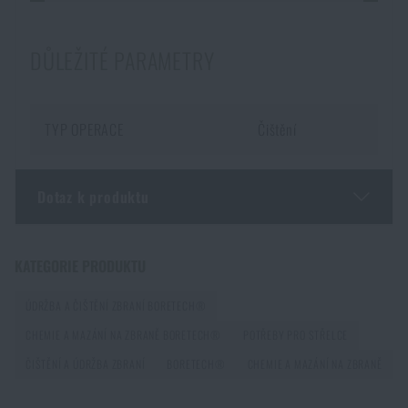
DŮLEŽITÉ PARAMETRY
TYP OPERACE
Čištění
Dotaz k produktu
Zadejte Vaše jméno *
Zadejte Váš e-mail *
KATEGORIE PRODUKTU
ÚDRŽBA A ČIŠTĚNÍ ZBRANÍ BORETECH®
CHEMIE A MAZÁNÍ NA ZBRANĚ BORETECH®
POTŘEBY PRO STŘELCE
ČIŠTĚNÍ A ÚDRŽBA ZBRANÍ
BORETECH®
CHEMIE A MAZÁNÍ NA ZBRANĚ