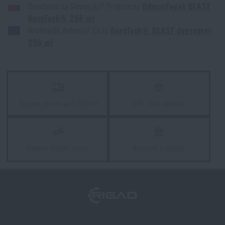
Doručenie na Slovensko? Prejdite na
Odmasťovač BLAST
Souhlasím s
obchodními podmínkami
BoreTech® 296 ml
ODESLAT DOTAZ
Worldwide delivery? Go to
BoreTech® BLAST degreaser
296 ml
Líbí se vám produkt?
Kupte si
Odmašťovač BLAST degreaser
BoreTech® 296 ml
za akční cenu
650 Kč
Doprava zdarma od 1 999 Kč
97% zboží skladem
PŘIDAT DO KOŠÍKU
Garance vrácení peněz
Kamenné prodejny