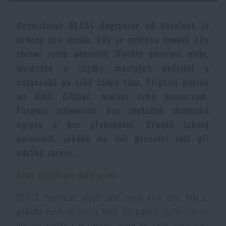
Dámské oblečení
Elektronika a příslušenství pro mobily
Beranidla, páčidla
Vybíjecí zařízení
Odmašťovač BLAST degreaser od BoreTech je
určený pro chvíle, kdy je potřeba kovové díly
Dětské oblečení
Hodinky
Výstroj pro psy
Rychlonabíječe zásobníků
zbraní zcela odmastit. Rychle odstraní oleje,
mastnotu a zbytky mastných nečistot a
Údržba oblečení
Pouzdra
nezanechá po sobě žádný film. Připraví povrch
Novinky
Novinky
na další čištění, mazání nebo konzervaci.
Vojenské nášivky a znaky
Paracord
Funguje jednoduše, bez zbytečné chemické
Akce a slevy
Akce a slevy
agrese a bez překvapení. Přesně takový
pomocník, jakého má mít pracovní stůl při
Vesty
Peněženky
Výprodej
Výprodej
údržbě zbraní.
Ručníky, osušky
Čistý základ pro další práci
Značky A-Z
Značky A-Z
Novinky
BLAST degreaser slouží jako první krok tam, kde je
Solární sprchy
Všechny produkty
Všechny produkty
Akce a slevy
potřeba začít na holém kovu. Odstraňuje stará maziva,
olejové zbytky i usazeniny, které by jinak zhoršovaly