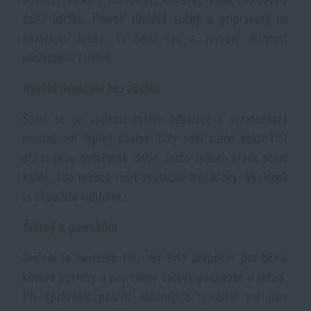
Voděodolné zápisníky
další údržbu. Povrch zůstává suchý a připravený na
Výprodej
navazující kroky. To šetří čas a zvyšuje účinnost
následného čištění.
Ochrana před komáry a hmyzem
Značky A-Z
Rychlé odpaření bez zbytků
Ohřívače nohou, rukou a těla
Všechny produkty
Sprej se po aplikaci rychle odpařuje a nezanechává
mastný ani lepivý povlak. Díly není nutné několikrát
Opravné sady a fixační pásky
otírat nebo dodatečně čistit. Tento způsob práce ocení
každý, kdo nechce řešit zbytečné mezikroky. Výsledek
Potřeby pro vodáky
je okamžitě viditelný.
Šetrný k povrchům
Zdraví, ochrana
Složení je navržené tak, aby bylo bezpečné pro běžné
kovové povrchy a povrchové úpravy používané u zbraní.
Novinky
Při správném použití nenarušuje materiál ani jeho