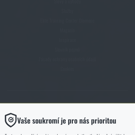
Slevy a výhody
Služby
Elite Training Center Olomouc
Magazín
Inspirace
Slovník pojmů
Zásady ochrany osobních údajů
Cookies
Obchod Rigad.cz získal díky spokojenosti ověřených zákazníků prestižní
certifikát Zlaté Ověřeno zákazníky.
Funkční
Vaše soukromí je pro nás prioritou
Bez nich by náš web vůbec nefungoval. U těchto cookies není
možné zakázat jejich ukládání.