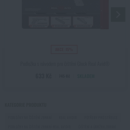
Líbí se vám produkt?
Kupte si
Podložka pro čištění Armorer’s AR15
Real Avid®
za akční cenu
1 437 Kč
PŘIDAT DO KOŠÍKU
AKCE -15%
Podložka s návodem pro čištění Glock Real Avid®
633 Kč
SKLADEM
745 Kč
KATEGORIE PRODUKTU
PODLOŽKY NA ČIŠTĚNÍ ZBRANÍ
REAL AVID®
POTŘEBY PRO STŘELCE
PODLOŽKY NA ČIŠTĚNÍ ZBRANÍ REAL AVID®
ČIŠTĚNÍ A ÚDRŽBA ZBRANÍ