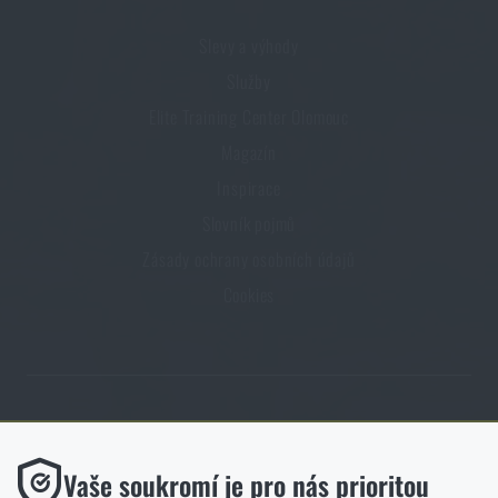
Slevy a výhody
Služby
Elite Training Center Olomouc
Magazín
Inspirace
Slovník pojmů
Zásady ochrany osobních údajů
Cookies
Obchod Rigad.cz získal díky spokojenosti ověřených zákazníků prestižní
certifikát Zlaté Ověřeno zákazníky.
Funkční
Vaše soukromí je pro nás prioritou