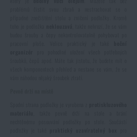
který je
odolný vůči olejům
. Můžete tak bez
Voděodolné zápisníky
Výprodej
problémů čistit svou zbraň a nestrachovat se o
případné znečištění stolu a zničení podložky. Kromě
Ochrana před komáry a hmyzem
toho je podložka
neklouzavá
, takže nehrozí, že se vám
Značky A-Z
budou šrouby a čepy nekontrolovatelně pohybovat po
pracovní ploše. Velice praktický je také
boční
Ohřívače nohou, rukou a těla
Všechny produkty
organizér
pro pohodlné uložení všech potřebných
šroubků, čepů apod. Máte tak jistotu, že budete mít o
Opravné sady a fixační pásky
všech komponentech přehled a nestane se vám, že se
vám náhodou nějaký šroubek ztratí.
Potřeby pro vodáky
Pevně drží na místě
Zdraví, ochrana
Spodní strana podložky je vyrobena z
protiskluzového
materiálu
, takže pevně drží na stole a brání
nechtěnému posouvání podložky po stole. Součástí
Novinky
podložky je také
praktický
uzavíratelný
box
pro