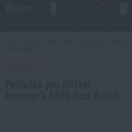
0
Menu
Oblečení a obuv
Kemping a turistika
Taktická výstroj
Potřeby pro
Oblečení a obuv
Rigad
Potřeby pro střelce
Čištění a údržba zbraní
Podložky
Oblečení a obuv
Kemping a turistika
na čištění zbraní
Obuv
Kemping a turistika
AKCE -15%
Taktická výstroj
Podložka pro čištění
Bundy
Batohy
Taktická výstroj
Potřeby pro střelce
Armorer’s AR15 Real Avid®
Blůzy
Tašky, brašny, kufry, ledvinky
Nosiče plátů a příslušenství
Potřeby pro střelce
Nože a nářadí
Kalhoty
Spaní v přírodě
Nosné postroje
Střelecké brýle
Nože a nářadí
Sebeobrana