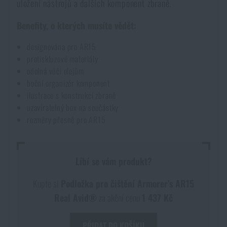
uložení nástrojů a dalších komponent zbraně.
Akce a slevy
Benefity, o kterých musíte vědět:
Výprodej
designována pro AR15
protiskluzové materiály
odolná vůči olejům
Značky A-Z
boční organizér komponent
ilustrace s konstrukcí zbraně
uzavíratelný box na součástky
Všechny produkty
rozměry přesně pro AR15
Líbí se vám produkt?
Kupte si
Podložka pro čištění Armorer’s AR15
DOSTUPNOST NA PRODEJNÁCH
Real Avid®
za akční cenu
1 437 Kč
PŘIDAT DO KOŠÍKU