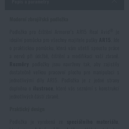
Popis a parametry
Dámské oblečení
Elektronika a příslušenství pro mobily
Beranidla, páčidla
Vybíjecí zařízení
Moderní zbrojířská podložka
Dětské oblečení
Hodinky
Výstroj pro psy
Rychlonabíječe zásobníků
®
Podložka pro čištění Armorer’s AR15 Real Avid
je
ideální pomůcka pro všechny majitele pušky
AR15
. Jde
Údržba oblečení
Pouzdra
Novinky
o praktickou pomůcku, která vám ušetří spoustu práce
Novinky
a nervů při údržbě, čištění a modifikaci vaší zbraně.
Vojenské nášivky a znaky
Paracord
Rozměry
podložky jsou navrženy tak, aby zajistily
Akce a slevy
Akce a slevy
dostatečně velkou pracovní plochu pro manipulaci s
Vesty
Peněženky
jednotlivými díly AR15. Podložka je z jedné strany
Výprodej
Výprodej
doplněna o
ilustrace
, které vás seznámí s konstrukcí
jednotlivých částí zbraně.
Ručníky, osušky
Značky A-Z
Značky A-Z
Novinky
Praktický design
Solární sprchy
Všechny produkty
Všechny produkty
Akce a slevy
Podložka je vyrobená ze
speciálního
materiálu
,