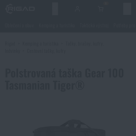
0
Menu
Oblečení a obuv
Kemping a turistika
Taktická výstroj
Potřeby pro
Oblečení a obuv
Rigad
Kemping a turistika
Tašky, brašny, kufry,
Oblečení a obuv
Kemping a turistika
ledvinky
Cestovní tašky, kufry
Obuv
Kemping a turistika
Taktická výstroj
Polstrovaná taška Gear 100
Tasmanian Tiger®
Bundy
Batohy
Taktická výstroj
Potřeby pro střelce
Blůzy
Tašky, brašny, kufry, ledvinky
Nosiče plátů a příslušenství
Potřeby pro střelce
Nože a nářadí
Kalhoty
Spaní v přírodě
Nosné postroje
Střelecké brýle
Nože a nářadí
Sebeobrana