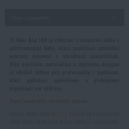
Dámské oblečení
Elektronika a příslušenství pro mobily
Beranidla, páčidla
Vybíjecí zařízení
Popis a parametry
Dětské oblečení
Hodinky
Výstroj pro psy
Rychlonabíječe zásobníků
TT Gear Bag 100 je robustní transportní taška s
Údržba oblečení
Pouzdra
Novinky
polstrovanými boky, která poskytuje optimální
Novinky
ochranu vybavení v náročných podmínkách.
Vojenské nášivky a znaky
Paracord
Díky kvalitním materiálům a chytrému designu
Akce a slevy
Akce a slevy
je ideální volbou pro profesionály i nadšence,
Vesty
Peněženky
kteří potřebují spolehlivou a přehlednou
Výprodej
Výprodej
organizaci své výstroje.
Ručníky, osušky
Značky A-Z
Značky A-Z
Pevná konstrukce, maximální ochrana
Novinky
Vysoce odolný materiál
nylon
420 HD FD a polstrované
Solární sprchy
Všechny produkty
Všechny produkty
Akce a slevy
stěny chrání obsah před nárazy, vlhkostí i nečistotami.