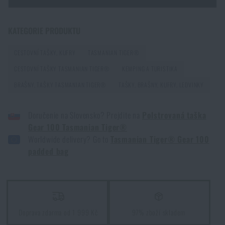
Průvodce výběrem brašen a tašek
PŘEČÍST ČLÁNEK
Zadejte Vaše jméno *
Zadejte Váš e-mail *
KATEGORIE PRODUKTU
CESTOVNÍ TAŠKY, KUFRY
TASMANIAN TIGER®
Líbí se vám produkt?
CESTOVNÍ TAŠKY TASMANIAN TIGER®
KEMPING A TURISTIKA
BRAŠNY, TAŠKY TASMANIAN TIGER®
Kupte si
Polstrovaná taška Gear 100 Tasmanian
TAŠKY, BRAŠNY, KUFRY, LEDVINKY
Tiger®
za akční cenu
2 990 Kč
Doručenie na Slovensko? Prejdite na
Polstrovaná taška
Souhlasím s
obchodními podmínkami
Gear 100 Tasmanian Tiger®
PŘIDAT DO KOŠÍKU
ODESLAT DOTAZ
Worldwide delivery? Go to
Tasmanian Tiger® Gear 100
padded bag
Líbí se vám produkt?
Kupte si
Polstrovaná taška Gear 100 Tasmanian
Tiger®
za akční cenu
2 990 Kč
Doprava zdarma od 1 999 Kč
97% zboží skladem