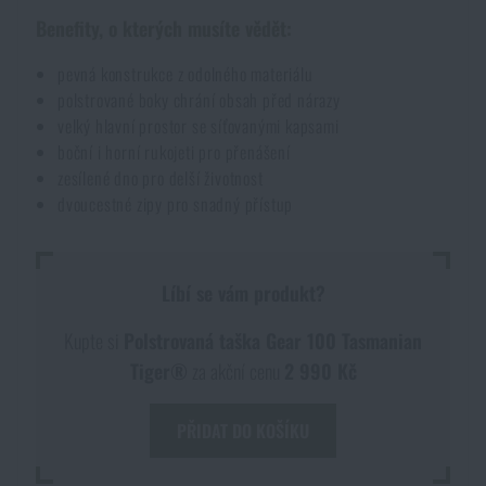
Benefity, o kterých musíte vědět:
Akce a slevy
pevná konstrukce z odolného materiálu
Výprodej
polstrované boky chrání obsah před nárazy
velký hlavní prostor se síťovanými kapsami
boční i horní rukojeti pro přenášení
Značky A-Z
zesílené dno pro delší životnost
dvoucestné zipy pro snadný přístup
Všechny produkty
Líbí se vám produkt?
Kupte si
Polstrovaná taška Gear 100 Tasmanian
Tiger®
za akční cenu
2 990 Kč
PŘIDAT DO KOŠÍKU