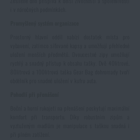
Zesílené dno přispívá k delší životnosti a spolehlivosti
Voděodolné zápisníky
Výprodej
i v náročných podmínkách.
Promyšlený systém organizace
Ochrana před komáry a hmyzem
Značky A-Z
Prostorný hlavní oddíl nabízí dostatek místa pro
vybavení, zatímco síťované kapsy a umožňují přehledné
Ohřívače nohou, rukou a těla
Všechny produkty
uložení menších předmětů. Dvoucestné zipy umožňují
rychlý a snadný přístup k obsahu tašky. Dvě 40litrové,
Opravné sady a fixační pásky
80litrová a 100litrová taška Gear Bag dohromady tvoří
obdélník pro snadné uložení v kufru auta.
Potřeby pro vodáky
Pohodlí při přenášení
Zdraví, ochrana
Boční a horní rukojeti na přenášení poskytují maximální
komfort při transportu. Díky robustním zipům a
vyztuženým madlům je manipulace s taškou snadná i
Novinky
při plném zatížení.