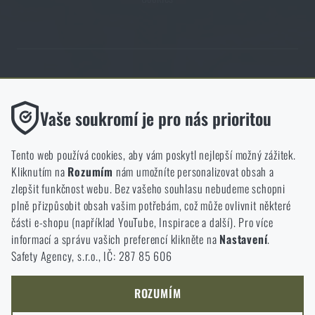
Obchod Rigad.cz získal díky spokojenosti ověřených zákazníků prestižní
certifikát Zlaté Ověřeno zákazníky.
Funkční
Vaše soukromí je pro nás prioritou
Bez nich by náš web vůbec nefungoval. U těchto cookies není
možné zakázat jejich ukládání.
Tento web používá cookies, aby vám poskytl nejlepší možný zážitek.
Kliknutím na
Rozumím
nám umožníte personalizovat obsah a
Analytické
zlepšit funkčnost webu. Bez vašeho souhlasu nebudeme schopni
NCAGE 828DG
Do těchto cookies se anonymně ukládá, jakým způsobem
plně přizpůsobit obsah vašim potřebám, což může ovlivnit některé
procházíte a používáte náš web. Pomáhají nám lépe chápat, co
části e-shopu (například YouTube, Inspirace a další). Pro více
se našim zákazníkům líbí a kterým směrem se máme ubírat.
informací a správu vašich preferencí klikněte na
Nastavení
.
Safety Agency, s.r.o., IČ: 287 85 606
Marketingové
Tyto cookies nám pomáhají optimalizovat reklamu směřující na
náš e-shop, aby byla co nejvíce efektivní a náš obchod se mohl
ROZUMÍM
neustále rozvíjet a zlepšovat.