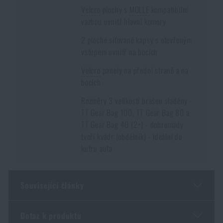
Velcro
plochy s
MOLLE
kompatibilní
vazbou uvnitř hlavní komory
2 ploché síťované kapsy s otevřeným
vstupem uvnitř na bocích
Velcro
panely na přední straně a na
bocích
Rozměry 3 velikostí brašen sladěny -
TT Gear Bag 100, TT Gear Bag 80 a
TT Gear Bag 40 (2×) - dohromady
tvoří kvádr (obdélník) - ideální do
kufru auta
Související články
Dotaz k produktu