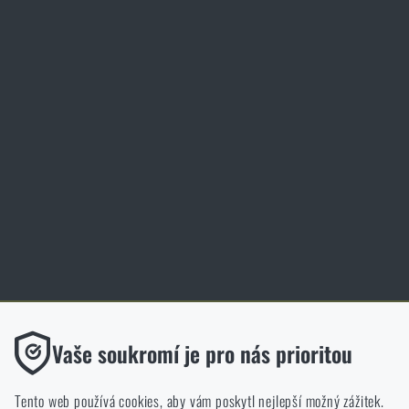
Služby
Elite Training Center Olomouc
Magazín
Inspirace
Slovník pojmů
Zásady ochrany osobních údajů
Cookies
Obchod Rigad.cz získal díky spokojenosti ověřených zákazníků prestižní
certifikát Zlaté Ověřeno zákazníky.
Funkční
Vaše soukromí je pro nás prioritou
Bez nich by náš web vůbec nefungoval. U těchto cookies není
možné zakázat jejich ukládání.
Tento web používá cookies, aby vám poskytl nejlepší možný zážitek.