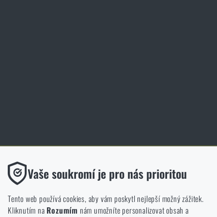
Elite Training Center Olomouc
Magazín
Inspirace
Slovník pojmů
Zásady ochrany osobních údajů
Cookies
Obchod Rigad.cz získal díky spokojenosti ověřených zákazníků prestižní
certifikát Zlaté Ověřeno zákazníky.
Funkční
Vaše soukromí je pro nás prioritou
Bez nich by náš web vůbec nefungoval. U těchto cookies není
možné zakázat jejich ukládání.
Tento web používá cookies, aby vám poskytl nejlepší možný zážitek.
Kliknutím na
Rozumím
nám umožníte personalizovat obsah a
Analytické