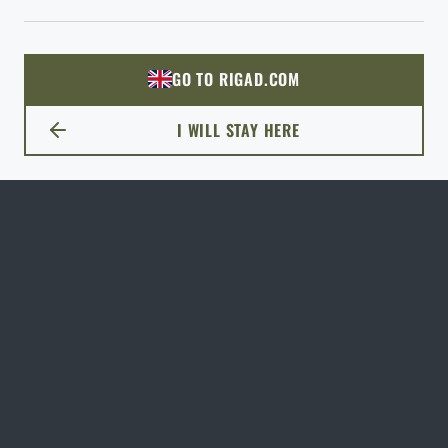
ODEJÍT
ROZUMÍM, POKRAČOVAT
PŘEJÍT DO KOŠÍKU
GO TO RIGAD.COM
PŘEJDU NA HLAVNÍ STRÁNKU
I WILL STAY HERE
ZŮSTANU TADY
Zásobník pro AR15, 30 ran, ráže 5.56x45 NATO Magpul® /