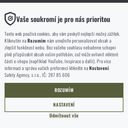
Funkční
Vaše soukromí je pro nás prioritou
Bez nich by náš web vůbec nefungoval. U těchto cookies není
možné zakázat jejich ukládání.
Tento web používá cookies, aby vám poskytl nejlepší možný zážitek.
Kliknutím na
Rozumím
nám umožníte personalizovat obsah a
Analytické
zlepšit funkčnost webu. Bez vašeho souhlasu nebudeme schopni
Do těchto cookies se anonymně ukládá, jakým způsobem
plně přizpůsobit obsah vašim potřebám, což může ovlivnit některé
procházíte a používáte náš web. Pomáhají nám lépe chápat, co
části e-shopu (například YouTube, Inspirace a další). Pro více
se našim zákazníkům líbí a kterým směrem se máme ubírat.
informací a správu vašich preferencí klikněte na
Nastavení
.
Safety Agency, s.r.o., IČ: 287 85 606
Marketingové
DOBA ČTENÍ:
4 MINUTY
3. ČERVNA 2026
Tyto cookies nám pomáhají optimalizovat reklamu směřující na
9 mm Luger – historie nejpopulárnějšího
náš e-shop, aby byla co nejvíce efektivní a náš obchod se mohl
ROZUMÍM
pistolového náboje
neustále rozvíjet a zlepšovat.
Náboj 9 mm Luger, známý také jako 9×19 mm Parabellum,
NASTAVENÍ
Personalizované
patří již více než sto let mezi nejrozšířenější pistolové ráže na
světě. Od svého vzniku na přelomu 19. a 20. století prošel
Odmítnout vše
Díky těmto cookies dokážeme reklamu personalizovat a nabízet
bojišti obou světových válek, stal se standardem NATO a
vám skutečně jen ty produkty, o které můžete mít zájem.