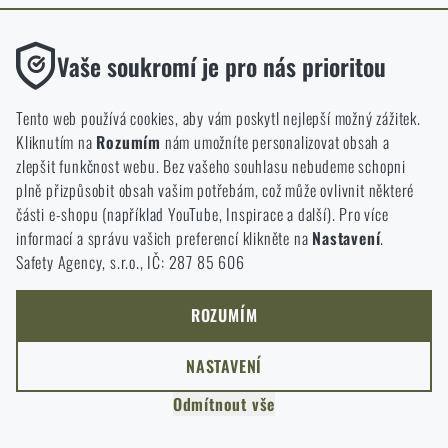
ODEJÍT
Funkční
ROZUMÍM, POKRAČOVAT
Vaše soukromí je pro nás prioritou
PŘEJÍT DO KOŠÍKU
GO TO RIGAD.COM
Bez nich by náš web vůbec nefungoval. U těchto cookies není
PŘEJDU NA HLAVNÍ STRÁNKU
možné zakázat jejich ukládání.
Tento web používá cookies, aby vám poskytl nejlepší možný zážitek.
I WILL STAY HERE
Kliknutím na
Rozumím
nám umožníte personalizovat obsah a
ZŮSTANU TADY
Analytické
zlepšit funkčnost webu. Bez vašeho souhlasu nebudeme schopni
Do těchto cookies se anonymně ukládá, jakým způsobem
plně přizpůsobit obsah vašim potřebám, což může ovlivnit některé
procházíte a používáte náš web. Pomáhají nám lépe chápat, co
části e-shopu (například YouTube, Inspirace a další). Pro více
se našim zákazníkům líbí a kterým směrem se máme ubírat.
informací a správu vašich preferencí klikněte na
Nastavení
.
Safety Agency, s.r.o., IČ: 287 85 606
Marketingové
Tyto cookies nám pomáhají optimalizovat reklamu směřující na
náš e-shop, aby byla co nejvíce efektivní a náš obchod se mohl
ROZUMÍM
neustále rozvíjet a zlepšovat.
NASTAVENÍ
Personalizované
Odmítnout vše
Díky těmto cookies dokážeme reklamu personalizovat a nabízet
vám skutečně jen ty produkty, o které můžete mít zájem.