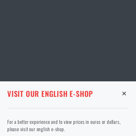
STRÁNKA V DANÉM JAZYCE NEEXISTUJE
VISIT OUR ENGLISH E-SHOP
ODEBRANÉ ZBOŽÍ Z KOŠÍKU
Pokračováním potvrzuji, že jsem starší 18 let
Ve vámi vybraném jazyce stránka neexistuje. Můžete tedy zůstat
For a better experience and to view prices in euros or dollars,
zde, nebo přejít na hlavní stránku cílového jazyka. Jakou možnost
please visit our english e-shop.
si vyberete?