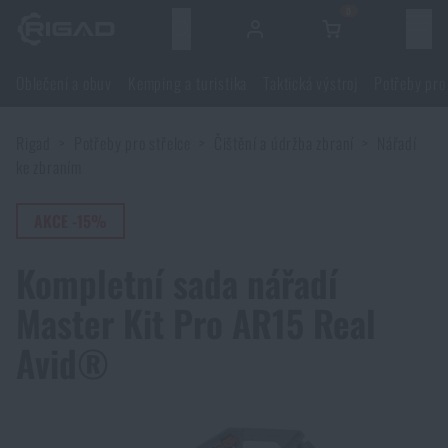
0
Menu
Oblečení a obuv
Kemping a turistika
Taktická výstroj
Potřeby pro
Oblečení a obuv
Rigad
Potřeby pro střelce
Čištění a údržba zbraní
Nářadí
Oblečení a obuv
Kemping a turistika
ke zbraním
Obuv
Kemping a turistika
AKCE -15%
Taktická výstroj
Kompletní sada nářadí
Bundy
Batohy
Taktická výstroj
Potřeby pro střelce
Master Kit Pro AR15 Real
Blůzy
Tašky, brašny, kufry, ledvinky
Nosiče plátů a příslušenství
Avid®
Potřeby pro střelce
Nože a nářadí
Kalhoty
Spaní v přírodě
Nosné postroje
Střelecké brýle
Nože a nářadí
Sebeobrana