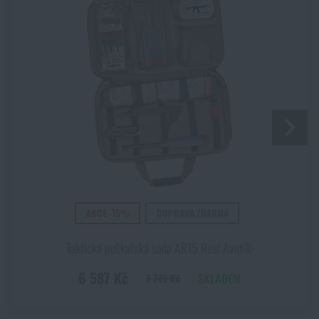
Souhlasím s
obchodními podmínkami
ODESLAT DOTAZ
Líbí se vám produkt?
Kupte si
Kompletní sada nářadí Master Kit Pro
AR15 Real Avid®
za akční cenu
16 234 Kč
HLÍDAT DOSTUPNOST
AKCE -15%
DOPRAVA ZDARMA
Taktická puškařská sada AR15 Real Avid®
6 587 Kč
SKLADEM
7 749 Kč