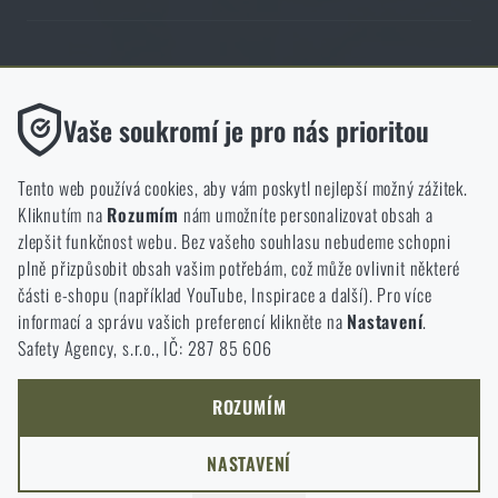
Obchod Rigad.cz získal díky spokojenosti ověřených zákazníků prestižní
certifikát Zlaté Ověřeno zákazníky.
Funkční
Vaše soukromí je pro nás prioritou
Bez nich by náš web vůbec nefungoval. U těchto cookies není
možné zakázat jejich ukládání.
Tento web používá cookies, aby vám poskytl nejlepší možný zážitek.
Kliknutím na
Rozumím
nám umožníte personalizovat obsah a
Analytické
zlepšit funkčnost webu. Bez vašeho souhlasu nebudeme schopni
NCAGE 828DG
Do těchto cookies se anonymně ukládá, jakým způsobem
plně přizpůsobit obsah vašim potřebám, což může ovlivnit některé
procházíte a používáte náš web. Pomáhají nám lépe chápat, co
části e-shopu (například YouTube, Inspirace a další). Pro více
se našim zákazníkům líbí a kterým směrem se máme ubírat.
informací a správu vašich preferencí klikněte na
Nastavení
.
Safety Agency, s.r.o., IČ: 287 85 606
Marketingové
Tyto cookies nám pomáhají optimalizovat reklamu směřující na
náš e-shop, aby byla co nejvíce efektivní a náš obchod se mohl
ROZUMÍM
neustále rozvíjet a zlepšovat.
NASTAVENÍ
Personalizované