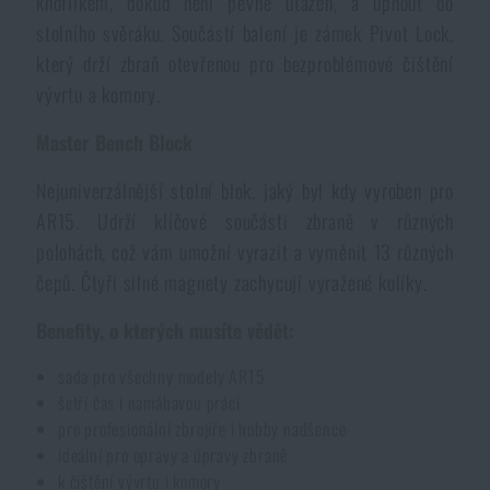
knoflíkem, dokud není pevně utažen, a upnout do
stolního svěráku. Součástí balení je zámek Pivot Lock,
Akce a slevy
který drží zbraň otevřenou pro bezproblémové čištění
vývrtu a komory.
Výprodej
Master Bench Block
Značky A-Z
Nejuniverzálnější stolní blok, jaký byl kdy vyroben pro
AR15. Udrží klíčové součásti zbraně v různých
Všechny produkty
polohách, což vám umožní vyrazit a vyměnit 13 různých
čepů. Čtyři silné magnety zachycují vyražené kolíky.
Benefity, o kterých musíte vědět:
sada pro všechny modely AR15
šetří čas i namáhavou práci
pro profesionální zbrojíře i hobby nadšence
ideální pro opravy a úpravy zbraně
k čištění vývrtu i komory