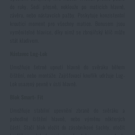
Voděodolné zápisníky
do ruky. Sedí přesně, neklouže po maticích hlavně,
Výprodej
závěru, nebo nástavcích pažby. Poskytuje konzistentní
krouticí moment pro všechny matice. Bonusem jsou
Ochrana před komáry a hmyzem
Značky A-Z
vyměnitelné hlavice, díky nimž se zbrojířský klíč může
stát kladivem.
Ohřívače nohou, rukou a těla
Všechny produkty
Nástavec Lug-Lok
Opravné sady a fixační pásky
Umožňuje šetrné upnutí hlavně do svěráku během
čištění, nebo montáže. Zajišťovací knoflík udržuje Lug-
Potřeby pro vodáky
Lok usazený pevně v ústí hlavně.
Blok Smart- Fit
Zdraví, ochrana
Umožňuje stabilní upevnění zbraně do svěráku a
pohodlné čištění hlavně, nebo výměnu některých
Novinky
částí. Stačí blok vložit do zásobníkové šachty, otočit