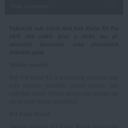
Dámské oblečení
Elektronika a příslušenství pro mobily
Popis a parametry
Beranidla, páčidla
Vybíjecí zařízení
Dětské oblečení
Hodinky
Výstroj pro psy
Rychlonabíječe zásobníků
Puškařská sada nářadí Real Avid Master Kit Pro
AR15 vám ulehčí práci a zkrátí čas při
Údržba oblečení
Pouzdra
servisních činnostech, nebo přestavbách
Novinky
Novinky
útočných pušek.
Vojenské nášivky a znaky
Paracord
Akce a slevy
Užitečný pomocník
Akce a slevy
Real Avid Master Kit je profesionální puškařská sada,
Vesty
Peněženky
Výprodej
Výprodej
která umožňuje nejrůznější servisní činnosti, nebo
modifikace zbraně. Všechny nástroje jsou navrženy tak,
Ručníky, osušky
Značky A-Z
Značky A-Z
Novinky
aby byl každý úkon co nejsnadnější.
Klíč Master Wrench
Solární sprchy
Všechny produkty
Všechny produkty
Akce a slevy
Speciální zbrojířský klíč Master Wrench přesně padne