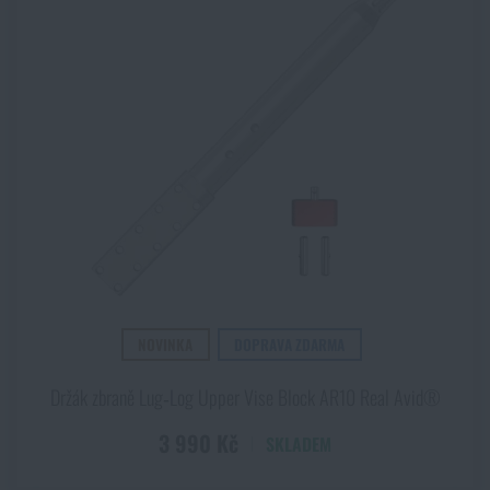
Akce a slevy
ZOBRAZIT PRODUKTY
Výprodej
Značky A-Z
Všechny produkty
NOVINKA
DOPRAVA ZDARMA
Držák zbraně Lug‑Log Upper Vise Block AR10 Real Avid®
3 990 Kč
SKLADEM