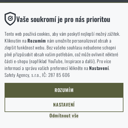
Funkční
Vaše soukromí je pro nás prioritou
Bez nich by náš web vůbec nefungoval. U těchto cookies není
možné zakázat jejich ukládání.
Doprava zdarma od 1 999 Kč
97% zboží skladem
Tento web používá cookies, aby vám poskytl nejlepší možný zážitek.
Kliknutím na
Rozumím
nám umožníte personalizovat obsah a
Analytické
zlepšit funkčnost webu. Bez vašeho souhlasu nebudeme schopni
Do těchto cookies se anonymně ukládá, jakým způsobem
plně přizpůsobit obsah vašim potřebám, což může ovlivnit některé
Garance vrácení peněz
Kamenné prodejny
procházíte a používáte náš web. Pomáhají nám lépe chápat, co
části e-shopu (například YouTube, Inspirace a další). Pro více
se našim zákazníkům líbí a kterým směrem se máme ubírat.
informací a správu vašich preferencí klikněte na
Nastavení
.
Safety Agency, s.r.o., IČ: 287 85 606
Marketingové
Tyto cookies nám pomáhají optimalizovat reklamu směřující na
náš e-shop, aby byla co nejvíce efektivní a náš obchod se mohl
ROZUMÍM
neustále rozvíjet a zlepšovat.
NASTAVENÍ
Personalizované
Naši zákazníci mají k dispozici kamennou prodejnu v Semilech, cca 40
Odmítnout vše
Díky těmto cookies dokážeme reklamu personalizovat a nabízet
km od Liberce, v Olomouci a Ostravě. Zboží dodáváme také na
vám skutečně jen ty produkty, o které můžete mít zájem.
Slovensko na Rigad.sk a také do celé Evropy a prakticky celého světa