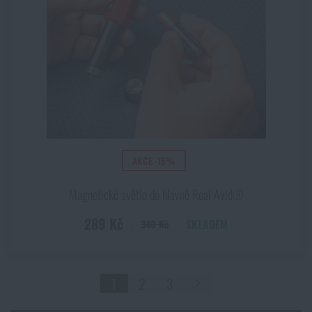
AKCE -15%
Magnetické světlo do hlavně Real Avid®
289 Kč
SKLADEM
340 Kč
1
2
3