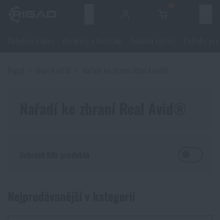
0
Menu
Oblečení a obuv
Kemping a turistika
Taktická výstroj
Potřeby pro
Oblečení a obuv
Rigad
Real Avid®
Nařadí ke zbraní Real Avid®
Oblečení a obuv
Kemping a turistika
Obuv
Nařadí ke zbraní Real Avid®
Kemping a turistika
Taktická výstroj
Bundy
Batohy
Taktická výstroj
Potřeby pro střelce
Zobrazit filtr produktů
Blůzy
Tašky, brašny, kufry, ledvinky
Nosiče plátů a příslušenství
Potřeby pro střelce
Nože a nářadí
Nejprodávanější v kategorii
Kalhoty
Spaní v přírodě
Nosné postroje
Střelecké brýle
FILTR
Nože a nářadí
Sebeobrana