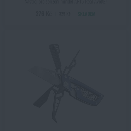
Nástroj pro seřízení mířidel AR15 Real Avid®
276 Kč
SKLADEM
325 Kč