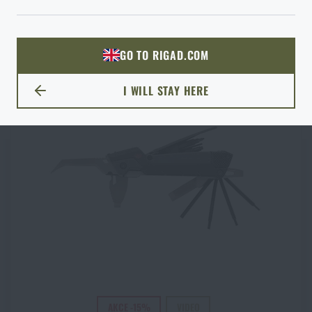
ODEJÍT
1 267 Kč
SKLADEM
1 490 Kč
ROZUMÍM, POKRAČOVAT
PŘEJÍT DO KOŠÍKU
GO TO RIGAD.COM
PŘEJDU NA HLAVNÍ STRÁNKU
I WILL STAY HERE
ZŮSTANU TADY
AKCE -15%
VIDEO