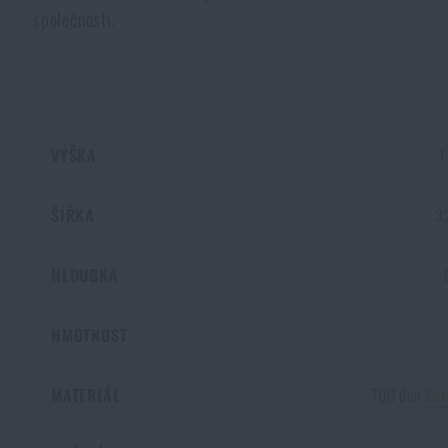
společnosti.
VÝŠKA
1
ŠÍŘKA
3
HLOUBKA
HMOTNOST
MATERIÁL
700 den
Cor