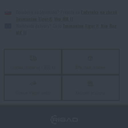
LEDVINKA NA ZBRAŇ TASMANIAN TIGER® HIP MK II - ČERNÁ
Doručenie na Slovensko? Prejdite na
Ľadvinka na zbraň
Tasmanian Tiger® Hip MK II
Worldwide delivery? Go to
Tasmanian Tiger® Hip Bag
MK II
Doprava zdarma od 1 999 Kč
97% zboží skladem
Garance vrácení peněz
Kamenné prodejny