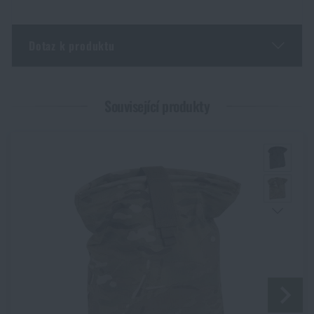
Opět je ale nutné počítat s delší dobou doručení
.
Dotaz k produktu
Zadejte Vaše jméno *
Zadejte Váš e-mail *
Související produkty
Souhlasím s
obchodními podmínkami
ODESLAT DOTAZ
Líbí se vám produkt?