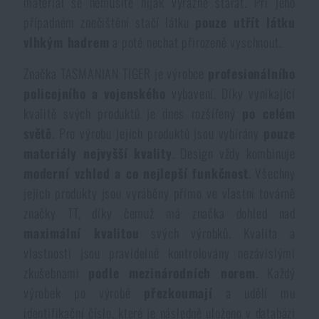
materiál se nemusíte nijak výrazně starat. Při jeho
případném znečištění stačí látku
pouze ut
ř
ít látku
vlhkým hadrem
a poté nechat přirozeně vyschnout.
Značka TASMANIAN TIGER je výrobce
profesionálního
policejního a vojenského
vybavení. Díky vynikající
kvalitě svých produktů je dnes rozšířený
po celém
sv
ě
tě
. Pro výrobu jejich produktů jsou vybírány
pouze
materiály nejvy
šš
í kvality
. Design vždy kombinuje
moderní vzhled a co
nejlep
š
í funkč
nost
. Všechny
jejich produkty jsou vyráběny přímo ve vlastní továrně
značky TT, díky čemuž má značka dohled nad
maximální kvalitou
svých výrobků. Kvalita a
vlastnosti jsou pravidelně kontrolovány nezávislými
zkušebnami
podle mezinárodních norem
. Každý
výrobek po výrobě
p
ř
ezkoumají
a udělí mu
identifikační číslo, které je následně uloženo v databázi