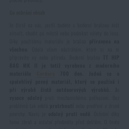
Akce a slevy
Co ochrání obsah
Je čistě na vás, jestli budete s bederní brašnou hrát
Výprodej
airsoft, chodit po městě nebo podnikat výlety do lesa.
Díky použitému materiálu je brašna
přiravena na
Značky A-Z
všechno
. Odolá všem nástráhám, které si na ni
připravíte vy nebo příroda. Bederní brašna
TT HIP
Všechny produkty
BAG MK II je totiž vyrobena
z moderního
materiálu
Cordura
700 den.
Jedná se o
spolehlivý pevný materiál, který se používá i
při výrobě čistě outdoorových výrobků. J
e
vysoce odolný
proti mechanickému poškození. Bez
problémů tak odolá
protrhnutí
nebo prodření o drsné
povrchy. Navíc je
odolný proti vod
ě
. Ochrání díky
tomu zbraň a ostatní předměty před deštěm. O tento