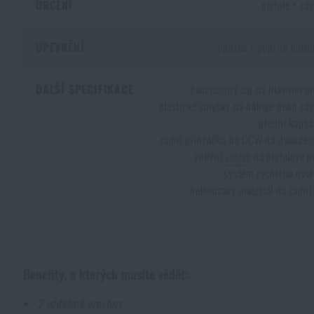
URČENÍ
pistole + zá
UPEVNĚNÍ
opasek / popruh kolem
DALŠÍ SPECIFIKACE
dvoucestný zip na hlavním p
elastické smyčky na náboje nebo zá
přední kapsa
zadní přihrádka na CCW na dvouces
vnitřní
velcro
na pistolové 
systém rychlého uvo
neklouzavý materiál na zadní
Benefity, o kterých musíte vědět:
DOSTUPNOST NA PRODEJNÁCH
2 oddělené prostory