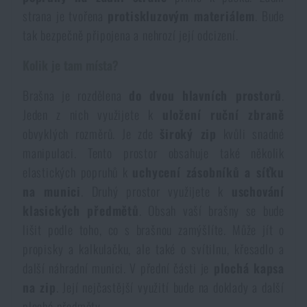
Voděodolné zápisníky
strana je tvořena
protiskluzovým materiálem
. Bude
Výprodej
tak bezpečně připojena a nehrozí její odcizení.
Ochrana před komáry a hmyzem
Značky A-Z
Kolik je tam místa?
Brašna je rozdělena
do dvou hlavních prostorů
.
Ohřívače nohou, rukou a těla
Všechny produkty
Jeden z nich využijete k
uložení ruční zbraně
obvyklých rozměrů. Je zde
široký zip
kvůli snadné
Opravné sady a fixační pásky
manipulaci. Tento prostor obsahuje také několik
elastických popruhů k
uchycení zásobníků a síťku
Potřeby pro vodáky
na munici
. Druhý prostor využijete k
uschování
klasických předmětů
. Obsah vaší brašny se bude
lišit podle toho, co s brašnou zamýšlíte. Může jít o
Zdraví, ochrana
propisky a kalkulačku, ale také o svítilnu, křesadlo a
další náhradní munici. V přední části je
plochá kapsa
Novinky
na zip
. Její nejčastější využití bude na doklady a další
ploché předměty.