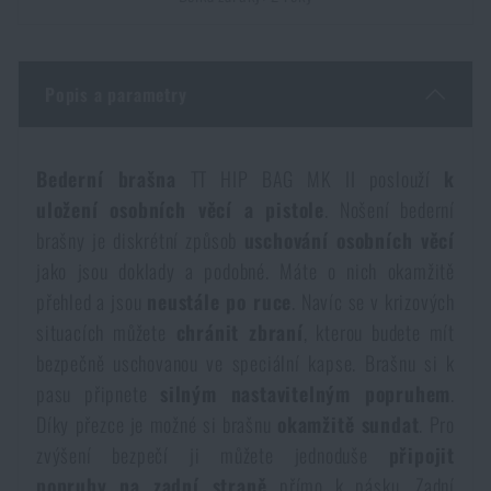
Dámské oblečení
Elektronika a příslušenství pro mobily
Beranidla, páčidla
Vybíjecí zařízení
Dětské oblečení
Hodinky
Výstroj pro psy
Popis a parametry
Rychlonabíječe zásobníků
Údržba oblečení
Pouzdra
Bederní brašna
TT HIP BAG MK II poslouží
k
Novinky
Novinky
uložení osobních věcí a pistole
. Nošení bederní
Vojenské nášivky a znaky
Paracord
brašny je diskrétní způsob
uschování osobních věcí
Akce a slevy
Akce a slevy
jako jsou doklady a podobné. Máte o nich okamžitě
Vesty
přehled a jsou
neustále po ruce
. Navíc se v krizových
Peněženky
Výprodej
Výprodej
situacích můžete
chránit zbraní
, kterou budete mít
bezpečně uschovanou ve speciální kapse. Brašnu si k
Ručníky, osušky
Značky A-Z
Značky A-Z
Novinky
pasu připnete
silným nastavitelným popruhem
.
Díky přezce je možné si brašnu
okamžitě sundat
. Pro
Solární sprchy
Všechny produkty
Všechny produkty
Akce a slevy
zvýšení bezpečí ji můžete jednoduše
připojit
popruhy na zadní straně
přímo k pásku. Zadní