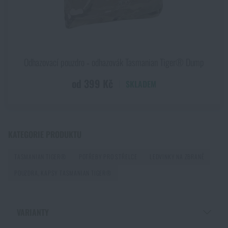
Kupte si
Ledvinka na zbraň Tasmanian Tiger®
Hip MK II
za akční cenu
1 149 Kč
HLÍDAT DOSTUPNOST
Odhazovací pouzdro ‑ odhazovák Tasmanian Tiger® Dump
od 399 Kč
SKLADEM
KATEGORIE PRODUKTU
TASMANIAN TIGER®
POTŘEBY PRO STŘELCE
LEDVINKY NA ZBRANĚ
POUZDRA, KAPSY TASMANIAN TIGER®
VARIANTY