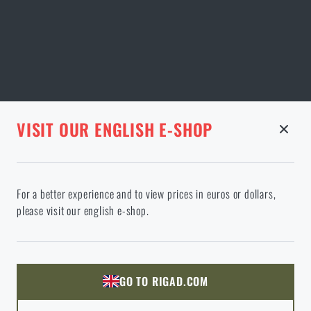
STRÁNKA V DANÉM JAZYCE NEEXISTUJE
VISIT OUR ENGLISH E-SHOP
ODEBRANÉ ZBOŽÍ Z KOŠÍKU
Pažbička MOE‑K2® Grip AR15/M4 Magpul®
Pokračováním potvrzuji, že jsem starší 18 let
Ve vámi vybraném jazyce stránka neexistuje. Můžete tedy zůstat
For a better experience and to view prices in euros or dollars,
zde, nebo přejít na hlavní stránku cílového jazyka. Jakou možnost
605 Kč
SKLADEM
please visit our english e-shop.
si vyberete?
ODEJÍT
ROZUMÍM, POKRAČOVAT
PŘEJÍT DO KOŠÍKU
GO TO RIGAD.COM
PŘEJDU NA HLAVNÍ STRÁNKU