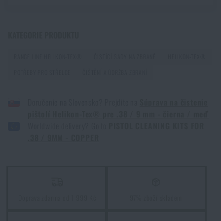
KATEGORIE PRODUKTU
RANGE LINE HELIKON-TEX®
ČISTÍCÍ SADY NA ZBRANĚ
HELIKON-TEX®
POTŘEBY PRO STŘELCE
ČIŠTĚNÍ A ÚDRŽBA ZBRANÍ
Doručenie na Slovensko? Prejdite na
Súprava na čistenie
pištolí Helikon-Tex® pre .38 / 9 mm - čierna / meď
Worldwide delivery? Go to
PISTOL CLEANING KITS FOR
.38 / 9MM - COPPER
Doprava zdarma od 1 999 Kč
97% zboží skladem