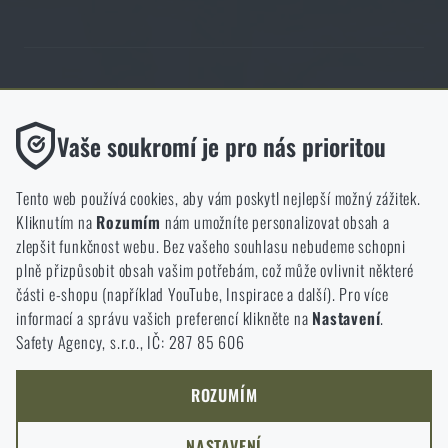
Obchod Rigad.cz získal díky spokojenosti ověřených zákazníků prestižní
certifikát Zlaté Ověřeno zákazníky.
Funkční
Vaše soukromí je pro nás prioritou
Bez nich by náš web vůbec nefungoval. U těchto cookies není
možné zakázat jejich ukládání.
Tento web používá cookies, aby vám poskytl nejlepší možný zážitek.
Kliknutím na
Rozumím
nám umožníte personalizovat obsah a
Analytické
zlepšit funkčnost webu. Bez vašeho souhlasu nebudeme schopni
NCAGE 828DG
Do těchto cookies se anonymně ukládá, jakým způsobem
plně přizpůsobit obsah vašim potřebám, což může ovlivnit některé
procházíte a používáte náš web. Pomáhají nám lépe chápat, co
části e-shopu (například YouTube, Inspirace a další). Pro více
se našim zákazníkům líbí a kterým směrem se máme ubírat.
informací a správu vašich preferencí klikněte na
Nastavení
.
Safety Agency, s.r.o., IČ: 287 85 606
Marketingové
Tyto cookies nám pomáhají optimalizovat reklamu směřující na
náš e-shop, aby byla co nejvíce efektivní a náš obchod se mohl
ROZUMÍM
neustále rozvíjet a zlepšovat.
NASTAVENÍ