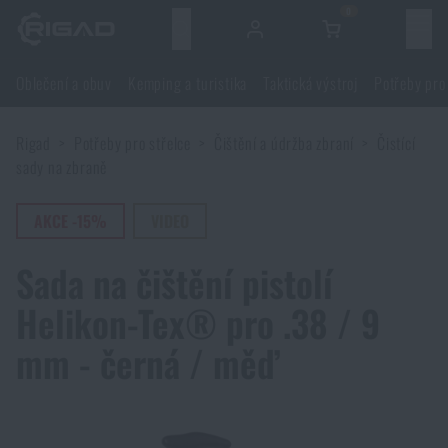
0
Menu
Oblečení a obuv
Kemping a turistika
Taktická výstroj
Potřeby pro
Oblečení a obuv
Rigad
Potřeby pro střelce
Čištění a údržba zbraní
Čistící
Oblečení a obuv
Kemping a turistika
sady na zbraně
Obuv
Kemping a turistika
AKCE -15%
VIDEO
Taktická výstroj
Sada na čištění pistolí
Bundy
Batohy
Taktická výstroj
Potřeby pro střelce
Helikon-Tex® pro .38 / 9
Blůzy
Tašky, brašny, kufry, ledvinky
Nosiče plátů a příslušenství
mm - černá / měď
Potřeby pro střelce
Nože a nářadí
Kalhoty
Spaní v přírodě
Nosné postroje
Střelecké brýle
Nože a nářadí
Sebeobrana