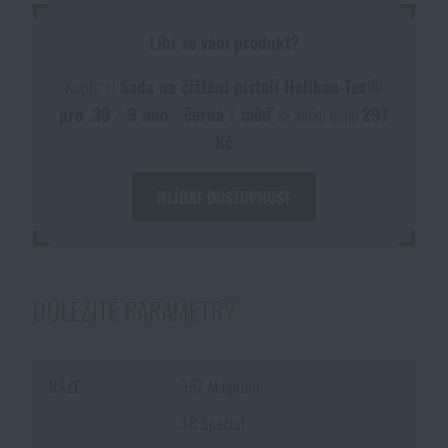
Voděodolné zápisníky
Výprodej
Líbí se vám produkt?
Ochrana před komáry a hmyzem
Kupte si
Sada na čištění pistolí Helikon-Tex®
Značky A-Z
pro .38 / 9 mm - černá / měď
za akční cenu
297
Kč
Ohřívače nohou, rukou a těla
Všechny produkty
HLÍDAT DOSTUPNOST
Opravné sady a fixační pásky
Potřeby pro vodáky
DŮLEŽITÉ PARAMETRY
Zdraví, ochrana
RÁŽE
.357 Magnum
Novinky
.38 Special