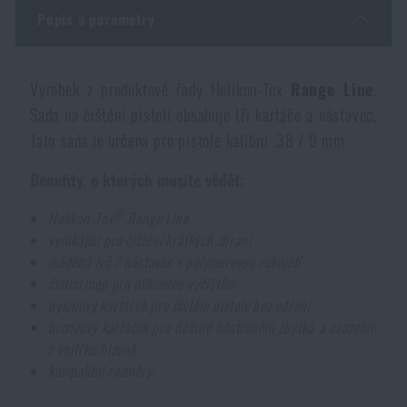
Dámské oblečení
Elektronika a příslušenství pro mobily
Popis a parametry
Beranidla, páčidla
Vybíjecí zařízení
Dětské oblečení
Hodinky
Výstroj pro psy
Rychlonabíječe zásobníků
Výrobek z produktové řady Helikon-Tex
Range Line
.
Sada na čištění pistolí obsahuje tři kartáče a nástavec.
Údržba oblečení
Pouzdra
Tato sada je určena pro pistole kalibru .38 / 9 mm.
Novinky
Novinky
Benefity, o kterých musíte vědět:
Vojenské nášivky a znaky
Paracord
Akce a slevy
Akce a slevy
®
Helikon-Tex
Range Line
vynikající pro čištění krátkých zbraní
Vesty
Peněženky
Výprodej
Výprodej
měděná tyč / nástavec s polymerovou rukojetí
čisticí mop pro důkladné vyčištění
nylonový kartáček pro čištění pistole bez odření
Ručníky, osušky
Značky A-Z
Značky A-Z
Novinky
bronzový kartáček pro účinné odstranění zbytků a usazenin
z vnitřku hlavně
Solární sprchy
Všechny produkty
kompaktní rozměry
Všechny produkty
Akce a slevy