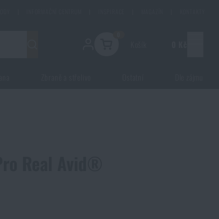
HODY
|
INFORMAČNÍ CENTRUM
|
INSPIRACE
|
MAGAZÍN
|
KONTAKTY
0
Košík
0 Kč
Menu
ana
Zbraně a střelivo
Ostatní
Dle zájmu
Pro Real Avid®