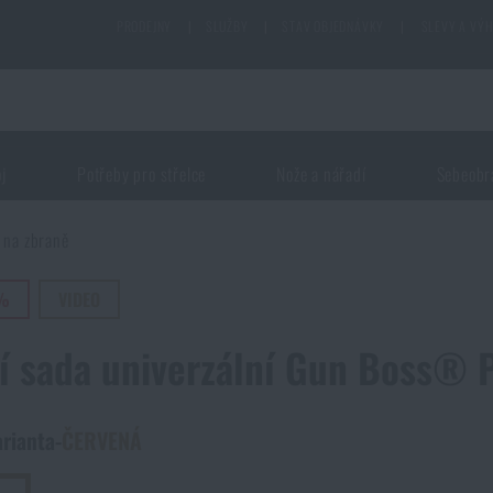
PRODEJNY
|
SLUŽBY
|
STAV OBJEDNÁVKY
|
SLEVY A VÝ
oj
Potřeby pro střelce
Nože a nářadí
Sebeobr
y na zbraně
8%
VIDEO
cí sada univerzální Gun Boss® 
arianta
-
ČERVENÁ