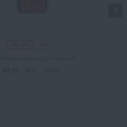
u
1 189 Kč
AKCE -15%
VIDEO
čištění zbraní Gun Boss Cable kit Real Avid®
849 Kč
SKLADEM
999 Kč