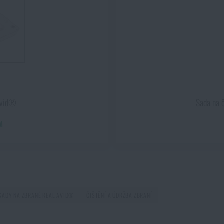
Líbí se vám produkt?
isticí sada univerzální Gun Boss® Pro Real Avid®
za akční cen
PŘIDAT DO KOŠÍKU
 Avid®
Sada na 
M
 SADY NA ZBRANĚ REAL AVID®
ČIŠTĚNÍ A ÚDRŽBA ZBRANÍ