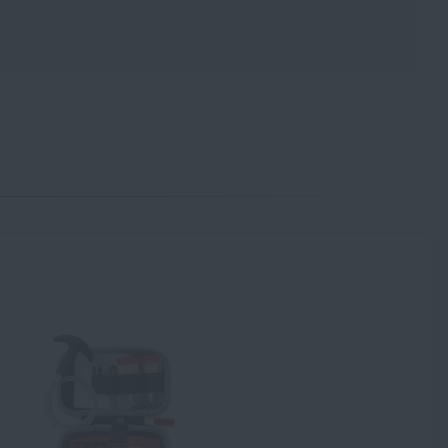
u
1 189 Kč
u
1 189 Kč
Souhlasím s
obchodními podmínkami
ODESLAT DOTAZ