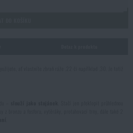
AT DO KOŠÍKU
y
Dotaz k produktu
yužijete, ať vlastníte zbraň ráže .22 či například .30. Je totiž
odu –
slouží jako stojánek
. Stačí jen překlopit průhlednou
y z bronzu a fosforu, vytěráky, protahovací trny, dále také 2
aní
.