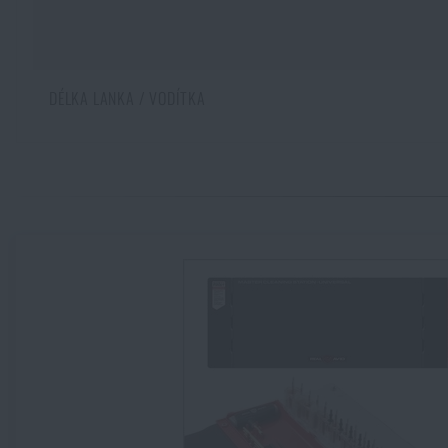
DÉLKA LANKA / VODÍTKA
Zadejte Vaše jméno *
Zadejte Váš e-mail
9 mm Luger – historie nejpopulárnějšího pistolového náboje
PŘEČÍST ČLÁNEK
Kupte si
Č
Kupte si
Č