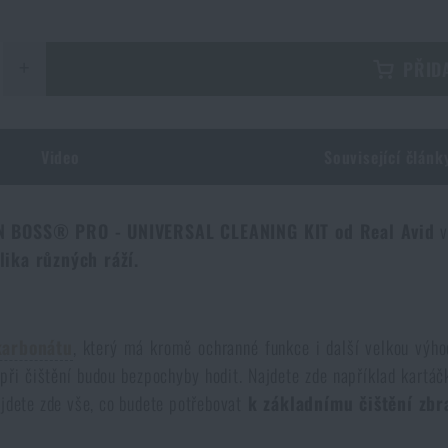
+
PŘID
Video
Související článk
 GUN BOSS® PRO - UNIVERSAL CLEANING KIT od Real Avid
v
lika různých ráží.
karbonátu
, který má kromě ochranné funkce i další velkou výh
při čištění budou bezpochyby hodit. Najdete zde například kartáčk
jdete zde vše, co budete potřebovat
k základnímu čištění zbr