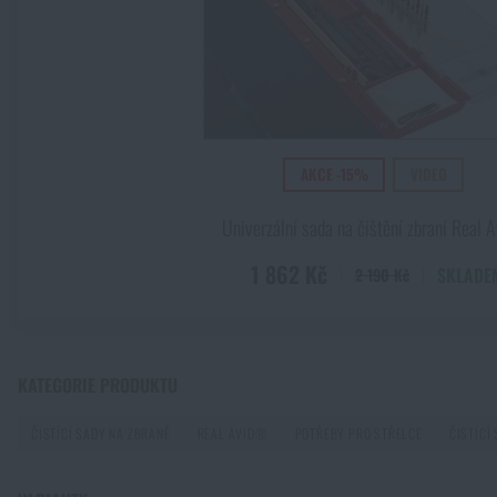
Kupte si
Č
AKCE -15%
VIDEO
Univerzální sada na čištění zbraní Real
1 862 Kč
SKLADE
2 190 Kč
KATEGORIE PRODUKTU
ČISTÍCÍ SADY NA ZBRANĚ
REAL AVID®
POTŘEBY PRO STŘELCE
ČISTÍCÍ