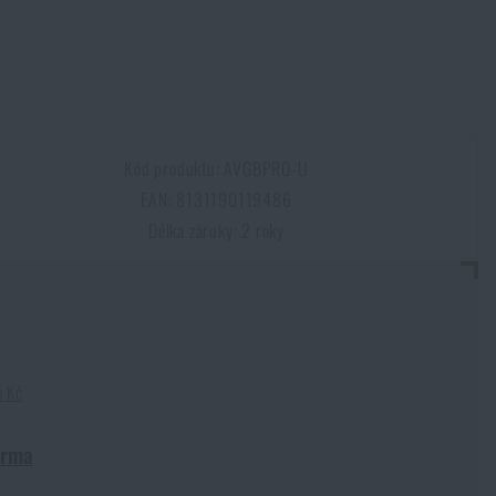
Kód produktu: AVGBPRO-U
EAN: 8131190119486
Délka záruky: 2 roky
5 Kč
arma