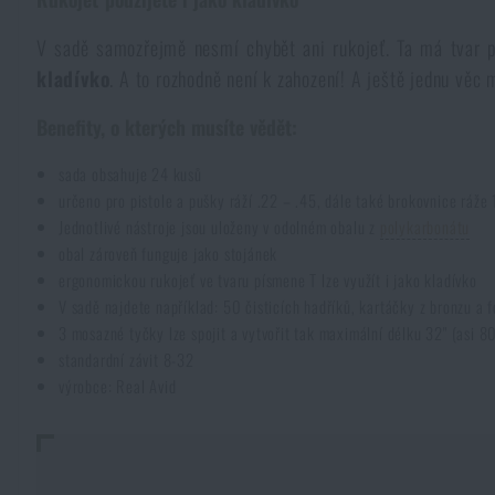
Pláštěnky, ponča
Drobné vybavení a maličkosti k přežití
Kufry, boxy
Trezory
Všechny produkty
V sadě samozřejmě nesmí chybět ani rukojeť. Ta má tvar 
kladívko
. A to rozhodně není k zahození! A ještě jednu věc
Dámské oblečení
Elektronika a příslušenství pro mobily
Beranidla, páčidla
Vybíjecí zařízení
Benefity, o kterých musíte vědět:
Dětské oblečení
Hodinky
sada obsahuje 24 kusů
Výstroj pro psy
Rychlonabíječe zásobníků
určeno pro pistole a pušky ráží .22 – .45, dále také brokovnice ráže
Jednotlivé nástroje jsou uloženy v odolném obalu z
polykarbonátu
Údržba oblečení
Pouzdra
obal zároveň funguje jako stojánek
Novinky
Novinky
ergonomickou rukojeť ve tvaru písmene T lze využít i jako kladívko
V sadě najdete například: 50 čisticích hadříků, kartáčky z bronzu a 
Vojenské nášivky a znaky
Paracord
Akce a slevy
Akce a slevy
3 mosazné tyčky lze spojit a vytvořit tak maximální délku 32" (asi 8
standardní závit 8-32
Vesty
Peněženky
výrobce: Real Avid
Výprodej
Výprodej
Ručníky, osušky
Značky A-Z
Značky A-Z
Novinky