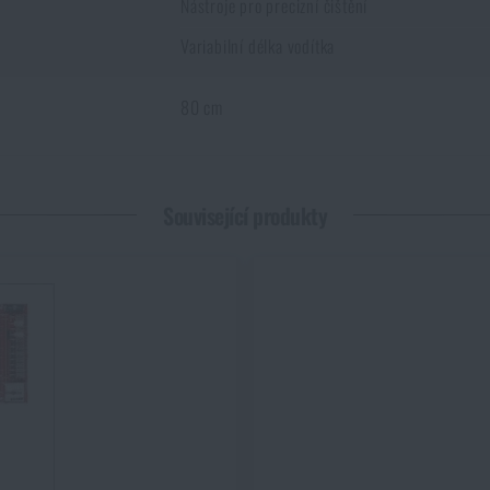
Nástroje pro precizní čištění
Variabilní délka vodítka
80 cm
 *
Související produkty
Líbí se vám produkt?
isticí sada univerzální Gun Boss® Pro Real Avid®
za akční cen
Líbí se vám produkt?
PŘIDAT DO KOŠÍKU
isticí sada univerzální Gun Boss® Pro Real Avid®
za akční cen
PŘIDAT DO KOŠÍKU