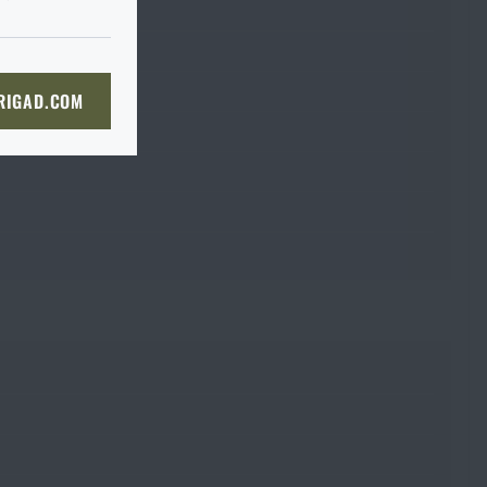
du je to ve
I tak je
prosím
ě, až tam dorazíte, raději si
bou
 straně dopravce,
či
KOŠÍKU
 RIGAD.COM
bjednat stejným způsobem a my
NÍ STRÁNKU
boží na prodejnu
 prodejně, si můžete