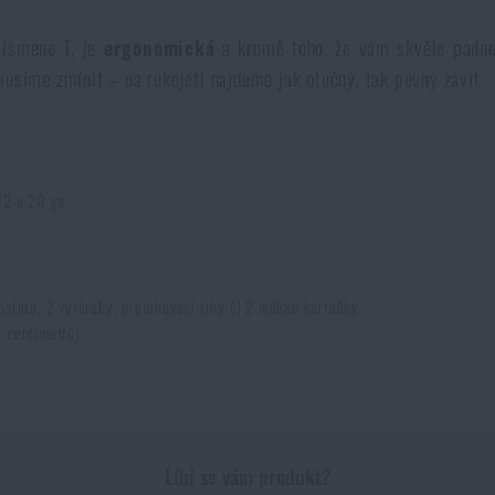
písmene T, je
ergonomická
a kromě toho, že vám skvěle padne 
 musíme zmínit – na rukojeti najdeme jak otočný, tak pevný závit.
 12 a 20 ga.
fosforu, 2 vytěráky, protahovací trhy či 2 měkké kartáčky
0 centimetrů)
Líbí se vám produkt?