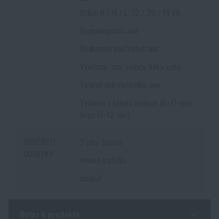
doručením k Vám domů.
Opět je ale nutné počítat s delší dobou
Útlum H / M / L: 22 / 20 / 18 dB
doručení
.
Hypoalergenní: ano
Opakovaně použitelné: ano
Ventilace: ano, snižuje tlak v uchu
Vhodné pod sluchátka: ano
Velikosti v balení: medium (6–11 mm),
large (7–12 mm)
SOUČÁSTÍ
2 páry špuntů
DODÁVKY
kovová krabička
manuál
Dotaz k produktu