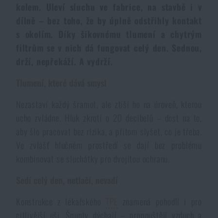
kolem. Uleví sluchu ve fabrice, na stavbě i v
Dámské oblečení
Elektronika a příslušenství pro mobily
Beranidla, páčidla
Vybíjecí zařízení
dílně – bez toho, že by úplně odstřihly kontakt
s okolím. Díky šikovnému tlumení a chytrým
Dětské oblečení
Hodinky
Výstroj pro psy
Rychlonabíječe zásobníků
filtrům se v nich dá fungovat celý den. Sednou,
drží, nepřekáží. A vydrží.
Údržba oblečení
Pouzdra
Novinky
Novinky
Tlumení, které dává smysl
Vojenské nášivky a znaky
Paracord
Nezastaví každý šramot, ale ztiší ho na úroveň, kterou
Akce a slevy
Akce a slevy
ucho zvládne. Hluk zkrotí o 20 decibelů – dost na to,
aby šlo pracovat bez rizika, a přitom slyšet, co je třeba.
Vesty
Peněženky
Výprodej
Výprodej
Ve zvlášť hlučném prostředí se dají bez problému
kombinovat se sluchátky pro dvojitou ochranu.
Ručníky, osušky
Značky A-Z
Značky A-Z
Novinky
Sedí celý den, netlačí, nevadí
Solární sprchy
Všechny produkty
Všechny produkty
Akce a slevy
Konstrukce z lékařského
TPE
znamená pohodlí i pro
citlivější uši. Špunty dýchají – propouštějí vzduch a