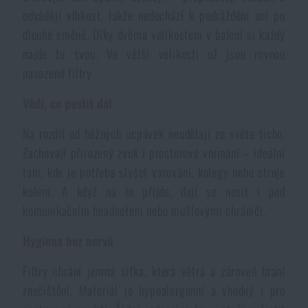
Voděodolné zápisníky
odvádějí vlhkost, takže nedochází k podráždění ani po
Výprodej
dlouhé směně. Díky dvěma velikostem v balení si každý
najde tu svou. Ve větší velikosti už jsou rovnou
Ochrana před komáry a hmyzem
Značky A-Z
nasazené filtry.
Ohřívače nohou, rukou a těla
Všechny produkty
Vědí, co pustit dál
Na rozdíl od běžných ucpávek neudělají ze světa ticho.
Opravné sady a fixační pásky
Zachovají přirozený zvuk i prostorové vnímání – ideální
tam, kde je potřeba slyšet varování, kolegy nebo stroje
Potřeby pro vodáky
kolem. A když na to přijde, dají se nosit i pod
komunikačním headsetem nebo mušlovými chrániči.
Zdraví, ochrana
Hygiena bez nervů
Filtry chrání jemná síťka, která větrá a zároveň brání
Novinky
znečištění. Materiál je hypoalergenní a vhodný i pro