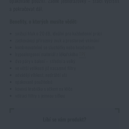
opakované použití. Žádné jednorázovky – stačí vyčistit
a pokračovat dál.
Akce a slevy
Benefity, o kterých musíte vědět:
Výprodej
snižují hluk o 20 dB, ideální pro každodenní práci
zachovávají přirozený zvuk a prostorové vnímání
Značky A-Z
kombinovatelné se sluchátky nebo headsetem
hypoalergenní materiál z lékařského
TPE
dva páry v balení – střední a velký
Všechny produkty
ve větší velikosti již nasazené filtry
odvádějí vlhkost, nedráždí uši
opakovaně použitelné
kovová krabička s očkem na klíče
větrací filtry s jemnou síťkou
Líbí se vám produkt?
DOSTUPNOST NA PRODEJNÁCH