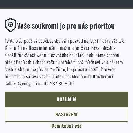
Obchod Rigad.cz získal díky spokojenosti ověřených zákazníků prestižní
certifikát Zlaté Ověřeno zákazníky.
Funkční
Vaše soukromí je pro nás prioritou
Bez nich by náš web vůbec nefungoval. U těchto cookies není
možné zakázat jejich ukládání.
Tento web používá cookies, aby vám poskytl nejlepší možný zážitek.
Kliknutím na
Rozumím
nám umožníte personalizovat obsah a
Analytické
zlepšit funkčnost webu. Bez vašeho souhlasu nebudeme schopni
NCAGE 828DG
Do těchto cookies se anonymně ukládá, jakým způsobem
plně přizpůsobit obsah vašim potřebám, což může ovlivnit některé
procházíte a používáte náš web. Pomáhají nám lépe chápat, co
části e-shopu (například YouTube, Inspirace a další). Pro více
se našim zákazníkům líbí a kterým směrem se máme ubírat.
informací a správu vašich preferencí klikněte na
Nastavení
.
Safety Agency, s.r.o., IČ: 287 85 606
Marketingové
Tyto cookies nám pomáhají optimalizovat reklamu směřující na
náš e-shop, aby byla co nejvíce efektivní a náš obchod se mohl
ROZUMÍM
neustále rozvíjet a zlepšovat.
NASTAVENÍ
Personalizované
Odmítnout vše
Díky těmto cookies dokážeme reklamu personalizovat a nabízet
COPYRIGHT © 2011-2026 RIGAD