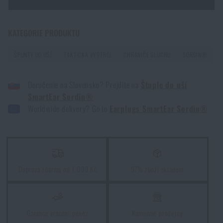
Zadejte Vaše jméno *
Zadejte Váš e-mail *
KATEGORIE PRODUKTU
ŠPUNTY DO UŠÍ
TAKTICKÁ VÝSTROJ
CHRÁNIČE SLUCHU
SORDIN®
Doručenie na Slovensko? Prejdite na
Štuple do uší
SmartEar Sordin®
Worldwide delivery? Go to
Earplugs SmartEar Sordin®
Souhlasím s
obchodními podmínkami
ODESLAT DOTAZ
Doprava zdarma od 1 999 Kč
97% zboží skladem
Líbí se vám produkt?
Kupte si
Špunty do uší SmartEar Sordin®
za
akční cenu
699 Kč
Garance vrácení peněz
Kamenné prodejny