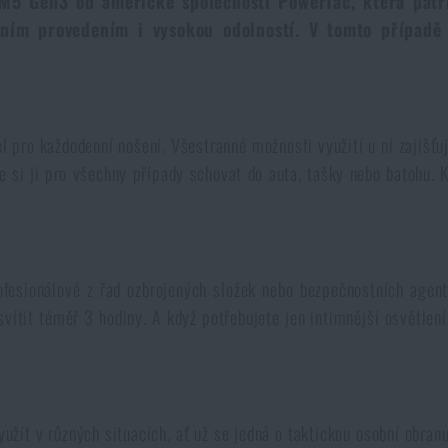
na M5 Gen3 od americké společnosti PowerTac, která pat
itním provedením i vysokou odolností. V tomto případ
l pro každodenní nošení. Všestranné možnosti využití u ní zajiš
 ji pro všechny případy schovat do auta, tašky nebo batohu. Kro
rofesionálové z řad ozbrojených složek nebo bezpečnostních agen
ítit téměř 3 hodiny. A když potřebujete jen intimnější osvětlení, 
yužít v různých situacích, ať už se jedná o taktickou osobní obran