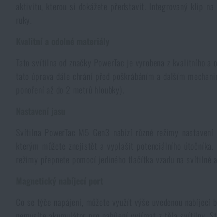
aktivitu, kterou si dokážete představit. Integrovaný klip n
Pláštěnky, ponča
Drobné vybavení a maličkosti k přežití
Kufry, boxy
Trezory
ruky.
Všechny produkty
Kvalitní a odolné materiály
Dámské oblečení
Elektronika a příslušenství pro mobily
Beranidla, páčidla
Vybíjecí zařízení
Tato svítilna od značky PowerTac je vyrobena z kvalitního a
tato úprava dále chrání před poškrábáním a dalším mechanick
Dětské oblečení
Hodinky
Výstroj pro psy
Rychlonabíječe zásobníků
ponoření až do 2 metrů hloubky).
Údržba oblečení
Pouzdra
Nastavení jasu
Novinky
Novinky
Svítilna PowerTac M5 Gen3 nabízí různé režimy nastavení 
Vojenské nášivky a znaky
Paracord
Akce a slevy
kterým můžete znejistět a vyplašit potenciálního útočníka.
Akce a slevy
režimy přepnete pomocí jediného tlačítka vzadu na svítilně a
Vesty
Peněženky
Výprodej
Výprodej
Magnetický nabíjecí port
Ručníky, osušky
Co se týče napájení, můžete využít výše uvedenou nabíjecí 
Značky A-Z
Značky A-Z
Novinky
nemusíte akumulátor pro nabíjení vyjímat z těla svítilny. S