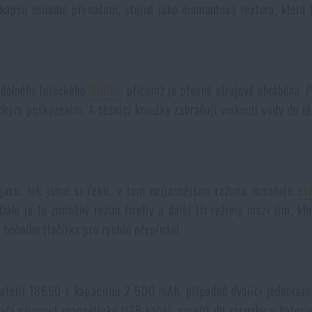
a kapsu usnadní přenášení, stejně jako diamantová textura, která 
 odolného leteckého
hliníku
, přičemž je přesně strojově obráběna. 
ým poškozením. A těsnicí kroužky zabraňují vniknutí vody do těla
jasu. Jak jsme si řekli, v tom nejjasnějším režimu dosahuje
sv
 Dále je tu zmíněný režim firefly a další tři režimy mezi tím, k
 bočního tlačítka pro rychlé přepínání.
baterii 18650 s kapacitou 2 600 mAh, případně dvojici jednorázo
tačí připnout magnetický USB kabel, zapojit do zásuvky a baterie 