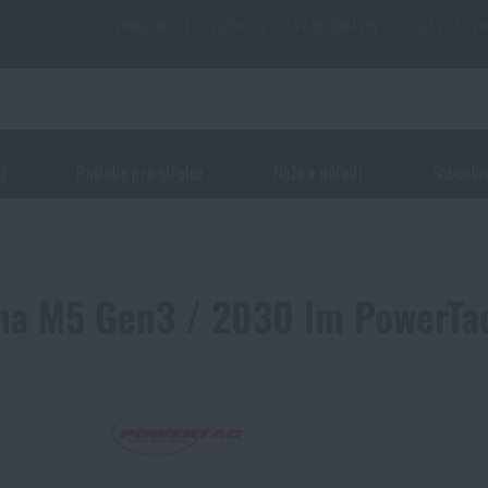
PRODEJNY
|
SLUŽBY
|
STAV OBJEDNÁVKY
|
SLEVY A VÝ
oj
Potřeby pro střelce
Nože a nářadí
Sebeobr
lna M5 Gen3 / 2030 lm PowerTa