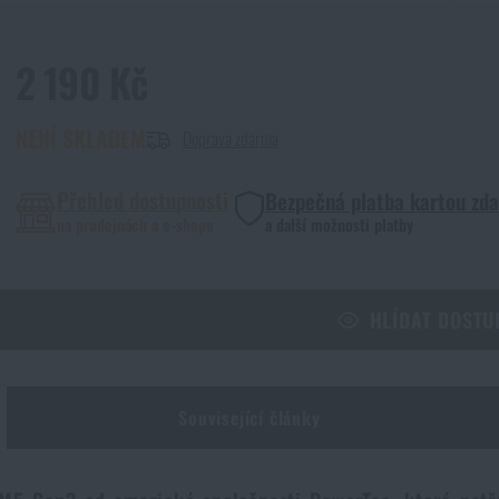
2 190 Kč
NENÍ SKLADEM
Doprava zdarma
Přehled dostupnosti
Bezpečná platba kartou zd
na prodejnách a e-shopu
a další možnosti platby
HLÍDAT DOSTU
Související články