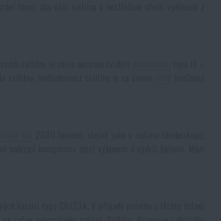
brání tomu, aby vám svítilna v nestřežené chvíli vyklouzla z
Povrch svítilny je navíc upraven tvrdým
eloxováním
typu III –
 svítilny. Voděodolnost svítilny je na úrovni
IPX8
(možnost
ětelný tok
2030 lumenů, stejně jako v režimu stroboskopu,
teré nabízejí kompromis mezi výkonem a výdrží baterie. Mezi
vých baterií typu CR123A. V případě prvního z těchto řešení
se začne automaticky nabíjet. Svítilna disponuje i digitální