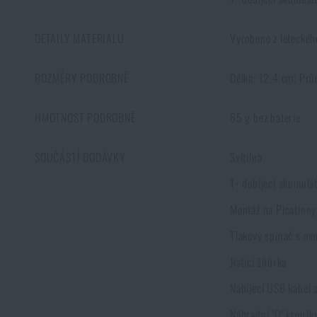
DETAILY MATERIÁLU
Vyrobeno z letecké
ROZMĚRY PODROBNĚ
Délka: 12,4 cm; Prů
HMOTNOST PODROBNĚ
65 g bez baterie
SOUČÁSTÍ DODÁVKY
Svítilna
1× dobíjecí akumul
Montáž na Picatinny
Tlakový spínač s m
Jisticí šňůrka
Nabíjecí USB kabel
Náhradní "O" kroužk