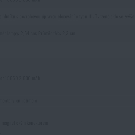
ho
hliníku
s povrchovou úpravou
eloxováním
typu III; Tvrzené sklo se zvý
měr lampy: 2,54 cm; Průměr těla: 2,3 cm
átor 18650 2 600 mAh
omentary-on režimem
 s magnetickým konektorem
y