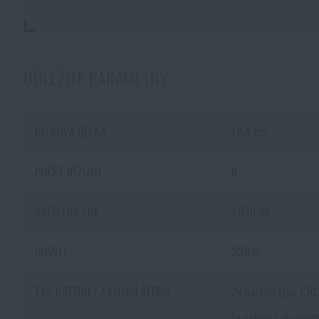
DŮLEŽITÉ PARAMETRY
CELKOVÁ DÉLKA
12,4 cm
POČET REŽIMŮ
6
SVĚTELNÝ TOK
2030 lm
DOSVIT
330 m
TYP BATERIÍ / AKUMULÁTORU
2x baterie typu CR
1× dobíjecí akumul