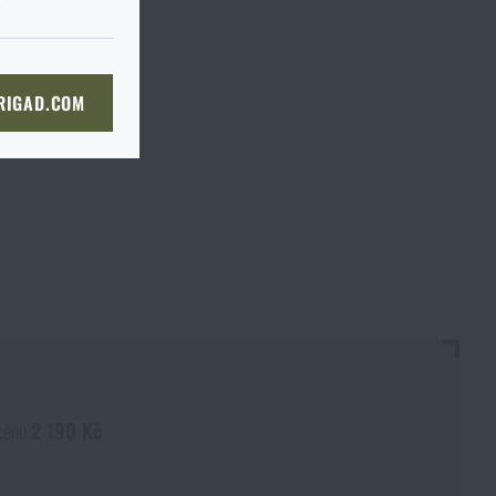
du je to ve
I tak je
prosím
ě, až tam dorazíte, raději si
bou
 straně dopravce,
či
KOŠÍKU
 RIGAD.COM
bjednat stejným způsobem a my
NÍ STRÁNKU
boží na prodejnu
 prodejně, si můžete
 cenu
2 190 Kč