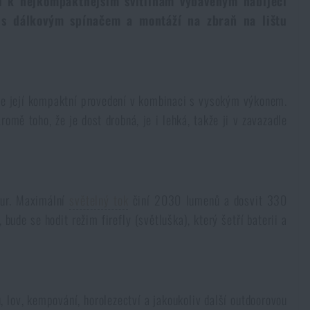
ří k nejkompaktnějším svítilnám vybaveným nabíjecí
ě s dálkovým spínačem a montáží na zbraň na lištu
ťuje její kompaktní provedení v kombinaci s vysokým výkonem.
mě toho, že je dost drobná, je i lehká, takže ji v zavazadle
tur. Maximální
světelný tok
činí 2030 lumenů a dosvit 330
bude se hodit režim firefly (světluška), který šetří baterii a
u, lov, kempování, horolezectví a jakoukoliv další outdoorovou