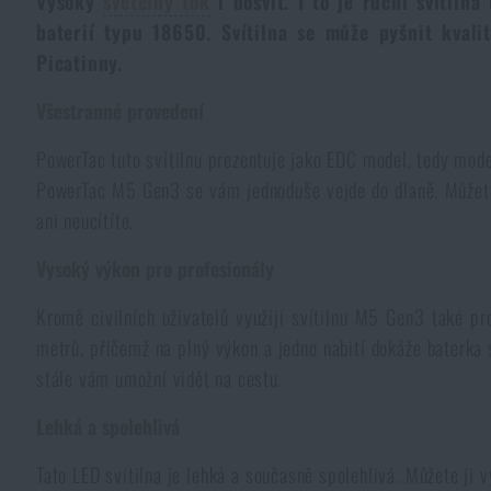
Vysoký
světelný tok
i dosvit. I to je ruční svítil
baterií typu 18650. Svítilna se může pyšnit kval
Kombinézy
Horolezecké vybavení
Taktické a bojové opasky
Svítilny a lasery na zbraně
Krumpáče
Pouta
Přebíjení
NSN
Přežití v přírodě
Picatinny.
Čepice a pokrývky hlavy
Svítilny
Taktické brýle
Čištění a údržba zbraní
Všestranné provedení
Praky
Vzduchovky a příslušenství
Reklamní předměty
Armádní originál
Novinky
PowerTac tuto svítilnu prezentuje jako EDC model, tedy mode
Rukavice
Kempingový nábytek
Svítilny pro vojáky a policii
Ledvinky na zbraně
Výcvikové vybavení
Knihy, časopisy a kalendáře
PowerTac M5 Gen3 se vám jednoduše vejde do dlaně. Můžete si
Podzim
Akce a slevy
Novinky
ani neucítíte.
Ponožky
Brýle
Helmy, převleky
Střelecké bagy
Zima
Výprodej
Akce a slevy
Vysoký výkon pro profesionály
Novinky
Výprodej
Opasky
Dalekohledy
Kromě civilních uživatelů využijí svítilnu M5 Gen3 také p
Maskování
Střelecké podložky
Značky A-Z
Jaro
Výprodej
Akce a slevy
Značky A-Z
metrů, přičemž na plný výkon a jedno nabití dokáže baterka sv
stále vám umožní vidět na cestu.
Kšandy
Hydratace
Plynové masky a ochranné pomůcky
Krabičky a pouzdra na náboje
Všechny produkty
Značky A-Z
Výprodej
Všechny produkty
Lehká a spolehlivá
Šátky, šály, nákrčníky
Čištění vody
Zdravotnické vybavení
Tréninkové vybavení
Všechny produkty
Značky A-Z
Tato LED svítilna je lehká a současně spolehlivá. Můžete ji v