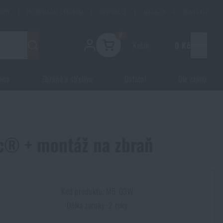
HODY
|
INFORMAČNÍ CENTRUM
|
INSPIRACE
|
MAGAZÍN
|
KONTAKTY
0
Košík
0 Kč
Menu
ana
Zbraně a střelivo
Ostatní
Dle zájmu
c® + montáž na zbraň
Kód produktu: M5-G3W
Délka záruky: 2 roky