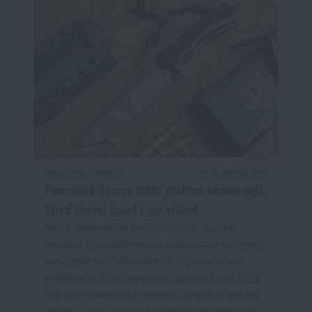
DOBA ČTENÍ:
4 MINUTY
5. BŘEZNA 2026
Povrchové úpravy nožů: přehled technologií,
které chrání čepel i její vzhled
Povrch čepele není jen estetická záležitost. Správná
povrchová úprava může výrazně ovlivnit odolnost nože proti
korozi, opotřebení i odleskům světla. V článku najdete
přehled nejčastějších povrchových úprav nožů – od DLC a
PVD až po Cerakote nebo stonewash. Vysvětlíme, jaké mají
vlastnosti a pro jaké použití se jednotlivé technologie hodí.