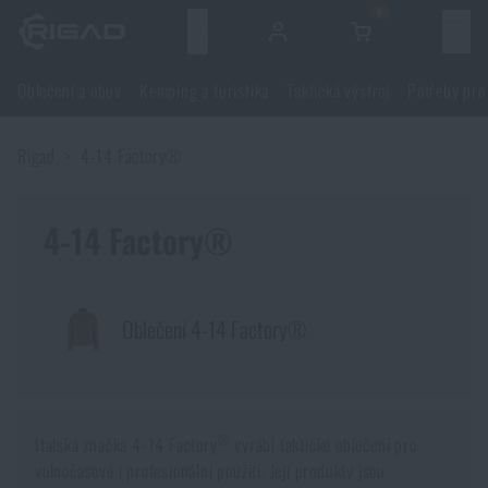
0
Menu
Oblečení a obuv
Kemping a turistika
Taktická výstroj
Potřeby pro
Oblečení a obuv
Rigad
4-14 Factory®
Oblečení a obuv
Kemping a turistika
Obuv
4-14 Factory®
Kemping a turistika
Taktická výstroj
Bundy
Batohy
Taktická výstroj
Potřeby pro střelce
Oblečení 4-14 Factory®
Blůzy
Tašky, brašny, kufry, ledvinky
Nosiče plátů a příslušenství
Potřeby pro střelce
Nože a nářadí
Kalhoty
Spaní v přírodě
Nosné postroje
®
Střelecké brýle
Italská značka 4-14 Factory
vyrábí taktické oblečení pro
Nože a nářadí
Sebeobrana
volnočasové i profesionální použití. Její produkty jsou