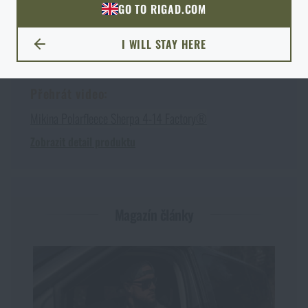
GO TO RIGAD.COM
PŘEJDU NA HLAVNÍ STRÁNKU
I WILL STAY HERE
ZŮSTANU TADY
Přehrát video:
Mikina Polarfleece Sherpa 4-14 Factory®
Zobrazit detail produktu
Magazín články