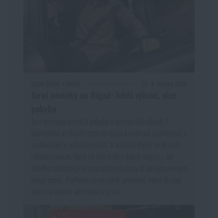
DOBA ČTENÍ:
5 MINUT
8. DUBNA 2026
Jarní novinky na Rigad: lehčí výbava, více
pohybu
Jaro znamená návrat k pohybu a jednodušší výbavě. S
ubývajícími vrstvami roste důraz na funkčnost, praktičnost a
spolehlivost v reálném použití. V nabídce Rigad se objevilo
několik novinek, které na tyto změny dobře reagují – od
lehkého oblečení přes promyšlené batohy až po vybavení pro
pobyt venku. Podívejte se na výběr produktů, které obstojí
nejen na papíře, ale hlavně v praxi.