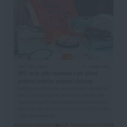
DOBA ČTENÍ:
5 MINUT
6. DUBNA 2026
KPZ: co by měla obsahovat a jak vybrat
moderní krabičku poslední záchrany
Krabička poslední záchrany má smysl i dnes — jen jinak než
dřív. Co by měla obsahovat, jak ji sestavit a kdy dává větší
smysl hotová sada? Přehled základního vybavení, principů i
konkrétních tipů, které vám pomůžou vytvořit KPZ, na kterou
se dá v praxi spolehnout.