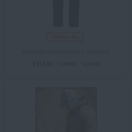
Akce a slevy
Výprodej
VÝPRODEJ - 30%
Značky A-Z
Kalhoty Jeans Undercover Ghost 4‑14 Factory®
1 953 Kč
Všechny produkty
SKLADEM
2 790 Kč