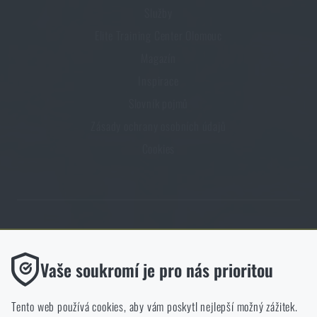
Služby
Elite Training Center Olomouc
Magazín
Inspirace
Slovník pojmů
Zásady ochrany osobních údajů
Cookies
Obchod Rigad.cz získal díky spokojenosti ověřených zákazníků prestižní
certifikát Zlaté Ověřeno zákazníky.
Funkční
Vaše soukromí je pro nás prioritou
Bez nich by náš web vůbec nefungoval. U těchto cookies není
možné zakázat jejich ukládání.
Tento web používá cookies, aby vám poskytl nejlepší možný zážitek.