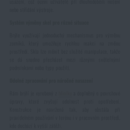
usazení, což ocení uživatelé při dlouhodobém nošení
Voděodolné zápisníky
Výprodej
nebo střídání výstroje.
Systém výměny skel pro různé situace
Ochrana před komáry a hmyzem
Značky A-Z
Brýle využívají jednoduchý mechanismus pro výměnu
Ohřívače nohou, rukou a těla
Všechny produkty
zorníků, který umožňuje rychlou reakci na změnu
prostředí. Skla lze měnit bez složité manipulace, takže
se dá snadno přecházet mezi různými světelnými
Opravné sady a fixační pásky
podmínkami nebo typy použití.
Potřeby pro vodáky
Odolné zpracování pro náročné nasazení
Rám brýlí je vyrobený z
hliníku
a doplněný o povrchové
Zdraví, ochrana
úpravy, které zvyšují odolnost proti opotřebení.
Konstrukce je navržená tak, aby obstála při
pravidelném používání v terénu i v pracovním prostředí,
Novinky
kde dochází k vyšší zátěži.