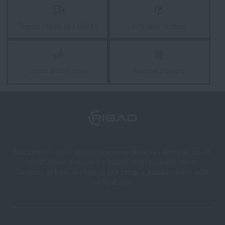
PŘIDAT DO KOŠÍKU
Doprava zdarma od 1 999 Kč
97% zboží skladem
Garance vrácení peněz
Kamenné prodejny
Naši zákazníci mají k dispozici kamennou prodejnu v Semilech, cca 40
km od Liberce, v Olomouci a Ostravě. Zboží dodáváme také na
Slovensko na Rigad.sk a také do celé Evropy a prakticky celého světa
na Rigad.com.