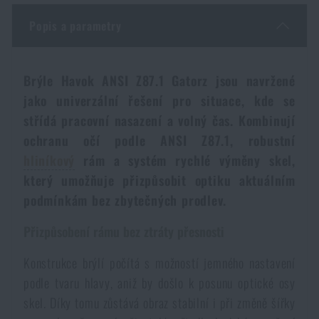
Dámské oblečení
Elektronika a příslušenství pro mobily
Beranidla, páčidla
Vybíjecí zařízení
Popis a parametry
Dětské oblečení
Hodinky
Výstroj pro psy
Rychlonabíječe zásobníků
Brýle Havok ANSI Z87.1 Gatorz jsou navržené
jako univerzální řešení pro situace, kde se
Údržba oblečení
Pouzdra
Novinky
Novinky
střídá pracovní nasazení a volný čas. Kombinují
ochranu očí podle ANSI Z87.1, robustní
Vojenské nášivky a znaky
Paracord
hliníkový
rám a systém rychlé výměny skel,
Akce a slevy
Akce a slevy
který umožňuje přizpůsobit optiku aktuálním
Vesty
Peněženky
podmínkám bez zbytečných prodlev.
Výprodej
Výprodej
Přizpůsobení rámu bez ztráty přesnosti
Ručníky, osušky
Značky A-Z
Značky A-Z
Novinky
Konstrukce brýlí počítá s možností jemného nastavení
podle tvaru hlavy, aniž by došlo k posunu optické osy
Solární sprchy
Všechny produkty
Všechny produkty
Akce a slevy
skel. Díky tomu zůstává obraz stabilní i při změně šířky