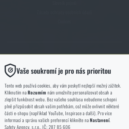
Slovník pojmů
Zásady ochrany osobních údajů
Cookies
Obchod Rigad.cz získal díky spokojenosti ověřených zákazníků prestižní
certifikát Zlaté Ověřeno zákazníky.
Funkční
Vaše soukromí je pro nás prioritou
Bez nich by náš web vůbec nefungoval. U těchto cookies není
možné zakázat jejich ukládání.
Tento web používá cookies, aby vám poskytl nejlepší možný zážitek.
Kliknutím na
Rozumím
nám umožníte personalizovat obsah a
Analytické
zlepšit funkčnost webu. Bez vašeho souhlasu nebudeme schopni
NCAGE 828DG
Do těchto cookies se anonymně ukládá, jakým způsobem
plně přizpůsobit obsah vašim potřebám, což může ovlivnit některé
procházíte a používáte náš web. Pomáhají nám lépe chápat, co
části e-shopu (například YouTube, Inspirace a další). Pro více
se našim zákazníkům líbí a kterým směrem se máme ubírat.
informací a správu vašich preferencí klikněte na
Nastavení
.
Safety Agency, s.r.o., IČ: 287 85 606
Marketingové