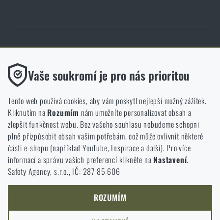
Obchod Rigad.cz získal díky spokojenosti ověřených zákazníků prestižní
certifikát Zlaté Ověřeno zákazníky.
Funkční
Vaše soukromí je pro nás prioritou
Bez nich by náš web vůbec nefungoval. U těchto cookies není
možné zakázat jejich ukládání.
Tento web používá cookies, aby vám poskytl nejlepší možný zážitek.
Kliknutím na
Rozumím
nám umožníte personalizovat obsah a
Analytické
zlepšit funkčnost webu. Bez vašeho souhlasu nebudeme schopni
NCAGE 828DG
Do těchto cookies se anonymně ukládá, jakým způsobem
plně přizpůsobit obsah vašim potřebám, což může ovlivnit některé
procházíte a používáte náš web. Pomáhají nám lépe chápat, co
části e-shopu (například YouTube, Inspirace a další). Pro více
se našim zákazníkům líbí a kterým směrem se máme ubírat.
informací a správu vašich preferencí klikněte na
Nastavení
.
Safety Agency, s.r.o., IČ: 287 85 606
Marketingové
Tyto cookies nám pomáhají optimalizovat reklamu směřující na
náš e-shop, aby byla co nejvíce efektivní a náš obchod se mohl
ROZUMÍM
neustále rozvíjet a zlepšovat.