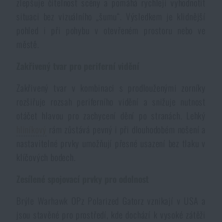
zlepšuje čitelnost scény a pomáhá rychleji vyhodnotit
Voděodolné zápisníky
Výprodej
situaci bez vizuálního „šumu“. Výsledkem je klidnější
pohled i při pohybu v otevřeném prostoru nebo ve
Ochrana před komáry a hmyzem
Značky A-Z
městě.
Zakřivený tvar pro periferní vidění
Ohřívače nohou, rukou a těla
Všechny produkty
Zakřivený tvar v kombinaci s prodlouženými zorníky
rozšiřuje rozsah periferního vidění a snižuje nutnost
Opravné sady a fixační pásky
otáčet hlavou pro zachycení dění po stranách. Lehký
hliníkový
rám zůstává pevný i při dlouhodobém nošení a
Potřeby pro vodáky
nastavitelné prvky umožňují přesné usazení bez tlaku v
klíčových bodech.
Zdraví, ochrana
Zesílené spojovací prvky pro odolnost
Brýle Warhawk OPz Polarized Gatorz vznikají v USA a
Novinky
jsou stavěné pro prostředí, kde dochází k vysoké zátěži