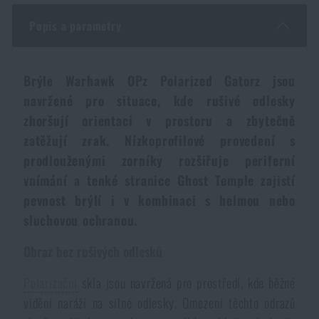
Dámské oblečení
Elektronika a příslušenství pro mobily
Beranidla, páčidla
Vybíjecí zařízení
Popis a parametry
Dětské oblečení
Hodinky
Výstroj pro psy
Rychlonabíječe zásobníků
Brýle Warhawk OPz Polarized Gatorz jsou
navržené pro situace, kde rušivé odlesky
Údržba oblečení
Pouzdra
Novinky
Novinky
zhoršují orientaci v prostoru a zbytečně
zatěžují zrak. Nízkoprofilové provedení s
Vojenské nášivky a znaky
Paracord
prodlouženými zorníky rozšiřuje periferní
Akce a slevy
Akce a slevy
vnímání a tenké stranice Ghost Temple zajistí
Vesty
Peněženky
pevnost brýlí i v kombinaci s helmou nebo
Výprodej
Výprodej
sluchovou ochranou.
Ručníky, osušky
Značky A-Z
Značky A-Z
Novinky
Obraz bez rušivých odlesků
Polarizační
skla jsou navržená pro prostředí, kde běžné
Solární sprchy
Všechny produkty
Všechny produkty
Akce a slevy
vidění naráží na silné odlesky. Omezení těchto odrazů