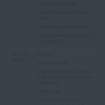
tripod / okénko automobilu
Prizmatický systém: roof (střechové
hranoly)
Povrchová úprava hranolů: dielectric
Povrchová úprava čoček: antireflexní
FMC + ArmorTek®
SOUČÁSTÍ
Dalekohled
DODÁVKY
Nosný popruh na krk
Krytky na obou stranách – přivázané
krytky objektivů a krytky proti dešti na
výstupní pupily
Hadřík na čočky
Přepravní pouzdro GlassPak™ s