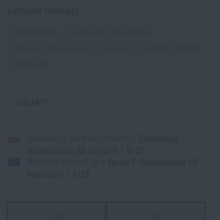
Jak vybrat střelecká sluchátka: ochrana sluchu pro
KATEGORIE PRODUKTU
reálné použití
VORTEX OPTICS®
DALEKOHLEDY VORTEX OPTICS®
PŘEČÍST ČLÁNEK
BINOKULÁRY VORTEX OPTICS®
BINOKULÁRY
KEMPING A TURISTIKA
DALEKOHLEDY
Jak vybrat hamaku: Kompletní průvodce pro
pohodlný spánek v přírodě
VARIANTY
PŘEČÍST ČLÁNEK
DALEKOHLED DIAMONDBACK HD VORTEX® / 8×28 - CAMO GREEN
Doručenie na Slovensko? Prejdite na
Ďalekohľad
Jak zazimovat outdoorovou výbavu: údržba a
Diamondback HD Vortex® / 8×28
skladování, aby vydržela víc než jednu sezónu
Worldwide delivery? Go to
Vortex® Diamondback HD
PŘEČÍST ČLÁNEK
binoculars / 8×28
Jak vybrat turistický nebo kapesní dalekohled: