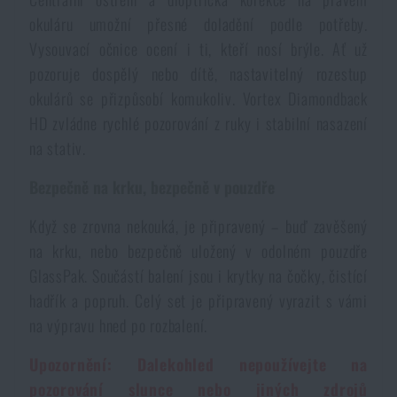
okuláru umožní přesné doladění podle potřeby.
Akce a slevy
Vysouvací očnice ocení i ti, kteří nosí brýle. Ať už
pozoruje dospělý nebo dítě, nastavitelný rozestup
Výprodej
okulárů se přizpůsobí komukoliv. Vortex Diamondback
HD zvládne rychlé pozorování z ruky i stabilní nasazení
Značky A-Z
na stativ.
Bezpečně na krku, bezpečně v pouzdře
Všechny produkty
Když se zrovna nekouká, je připravený – buď zavěšený
na krku, nebo bezpečně uložený v odolném pouzdře
GlassPak. Součástí balení jsou i krytky na čočky, čistící
hadřík a popruh. Celý set je připravený vyrazit s vámi
na výpravu hned po rozbalení.
Upozornění: Dalekohled nepoužívejte na
pozorování slunce nebo jiných zdrojů