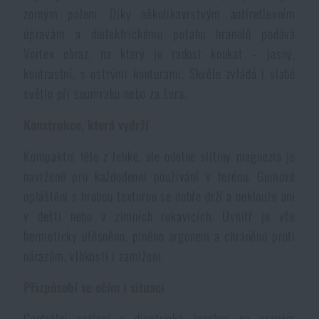
zorným polem. Díky několikavrstvým antireflexním
Voděodolné zápisníky
Výprodej
úpravám a dielektrickému potahu hranolů podává
Vortex obraz, na který je radost koukat – jasný,
Ochrana před komáry a hmyzem
Značky A-Z
kontrastní, s ostrými konturami. Skvěle zvládá i slabé
světlo při soumraku nebo za šera.
Ohřívače nohou, rukou a těla
Všechny produkty
Konstrukce, která vydrží
Opravné sady a fixační pásky
Kompaktní tělo z lehké, ale odolné slitiny magnezia je
navržené pro každodenní používání v terénu. Gumové
opláštění s hrubou texturou se dobře drží a neklouže ani
Potřeby pro vodáky
v dešti nebo v zimních rukavicích. Uvnitř je vše
hermeticky utěsněno, plněno argonem a chráněno proti
Zdraví, ochrana
nárazům, vlhkosti i zamlžení.
Přizpůsobí se očím i situaci
Novinky
Centrální ostření a dioptrická korekce na pravém