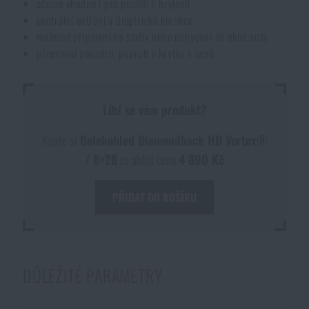
očnice vhodné i pro použití s brýlemi
centrální ostření a dioptrická korekce
možnost připojení na stativ nebo uchycení do okna auta
přepravní pouzdro, popruh a krytky v ceně
Líbí se vám produkt?
Kupte si
Dalekohled Diamondback HD Vortex®
/ 8×28
za akční cenu
4 890 Kč
PŘIDAT DO KOŠÍKU
DŮLEŽITÉ PARAMETRY