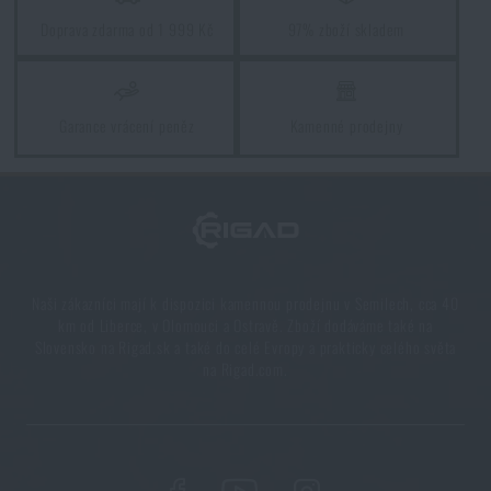
kompletní průvodce
Doprava zdarma od 1 999 Kč
97% zboží skladem
PŘEČÍST ČLÁNEK
MOA vs MRAD: Jaký je rozdíl mezi jednotkami pro
Garance vrácení peněz
Kamenné prodejny
střelbu
PŘEČÍST ČLÁNEK
Orientace v přírodě: kompletní průvodce od GPS po
kompas
Naši zákazníci mají k dispozici kamennou prodejnu v Semilech, cca 40
km od Liberce, v Olomouci a Ostravě. Zboží dodáváme také na
PŘEČÍST ČLÁNEK
Slovensko na Rigad.sk a také do celé Evropy a prakticky celého světa
na Rigad.com.
Líbí se vám produkt?
Kupte si
Dalekohled Diamondback HD Vortex®