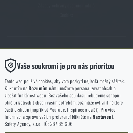
Zásady ochrany osobních údajů
Cookies
Obchod Rigad.cz získal díky spokojenosti ověřených zákazníků prestižní
certifikát Zlaté Ověřeno zákazníky.
Funkční
Vaše soukromí je pro nás prioritou
Bez nich by náš web vůbec nefungoval. U těchto cookies není
možné zakázat jejich ukládání.
Tento web používá cookies, aby vám poskytl nejlepší možný zážitek.
Kliknutím na
Rozumím
nám umožníte personalizovat obsah a
Analytické
zlepšit funkčnost webu. Bez vašeho souhlasu nebudeme schopni
NCAGE 828DG
Do těchto cookies se anonymně ukládá, jakým způsobem
plně přizpůsobit obsah vašim potřebám, což může ovlivnit některé
procházíte a používáte náš web. Pomáhají nám lépe chápat, co
části e-shopu (například YouTube, Inspirace a další). Pro více
se našim zákazníkům líbí a kterým směrem se máme ubírat.
informací a správu vašich preferencí klikněte na
Nastavení
.
Safety Agency, s.r.o., IČ: 287 85 606
Marketingové
Tyto cookies nám pomáhají optimalizovat reklamu směřující na