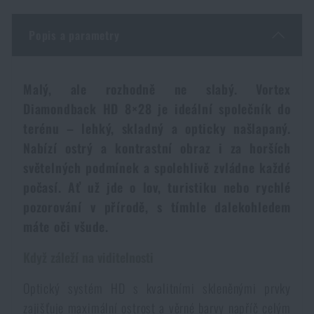
Dámské oblečení
Elektronika a příslušenství pro mobily
Beranidla, páčidla
Vybíjecí zařízení
Popis a parametry
Dětské oblečení
Hodinky
Výstroj pro psy
Rychlonabíječe zásobníků
Malý, ale rozhodně ne slabý. Vortex
Údržba oblečení
Pouzdra
Diamondback HD 8×28 je ideální společník do
Novinky
Novinky
terénu – lehký, skladný a opticky našlapaný.
Vojenské nášivky a znaky
Nabízí ostrý a kontrastní obraz i za horších
Paracord
Akce a slevy
Akce a slevy
světelných podmínek a spolehlivě zvládne každé
počasí. Ať už jde o lov, turistiku nebo rychlé
Vesty
Peněženky
Výprodej
Výprodej
pozorování v přírodě, s tímhle dalekohledem
máte oči všude.
Ručníky, osušky
Značky A-Z
Značky A-Z
Novinky
Když záleží na viditelnosti
Solární sprchy
Všechny produkty
Optický systém HD s kvalitními skleněnými prvky
Všechny produkty
Akce a slevy
zajišťuje maximální ostrost a věrné barvy napříč celým