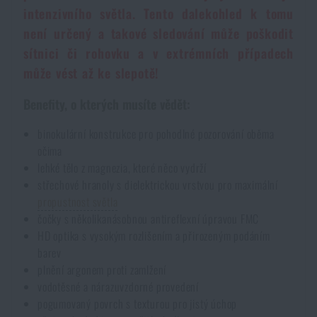
intenzivního světla. Tento dalekohled k tomu
není určený a takové sledování může poškodit
sítnici či rohovku a v extrémních případech
může vést až ke slepotě!
Benefity, o kterých musíte vědět:
binokulární konstrukce pro pohodlné pozorování oběma
očima
lehké tělo z magnezia, které něco vydrží
střechové hranoly s dielektrickou vrstvou pro maximální
propustnost světla
čočky s několikanásobnou antireflexní úpravou FMC
HD optika s vysokým rozlišením a přirozeným podáním
barev
plnění argonem proti zamlžení
vodotěsné a nárazuvzdorné provedení
pogumovaný povrch s texturou pro jistý úchop