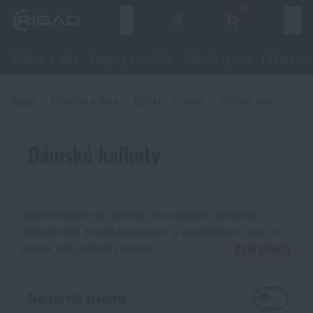
0
Menu
Oblečení a obuv
Kemping a turistika
Taktická výstroj
Potřeby pro
Oblečení a obuv
Rigad
Oblečení a obuv
Dámské oblečení
Dámské kalhoty
Oblečení a obuv
Kemping a turistika
Obuv
Dámské kalhoty
Kemping a turistika
Taktická výstroj
Bundy
Batohy
Taktická výstroj
Potřeby pro střelce
Dámské kalhoty jsou střihem více nakloněné zvýraznění
ženského těla. To však neznamená, že nenabídnou to samé, co
Blůzy
Tašky, brašny, kufry, ledvinky
Nosiče plátů a příslušenství
Potřeby pro střelce
pánské. Tedy pohodlí a komfortní nošení. Opět si dejme pozor
Nože a nářadí
Pokračovat
na materiál a kvalitu ušití.
Kalhoty
Spaní v přírodě
Nosné postroje
Střelecké brýle
Nože a nářadí
Sebeobrana
Dámské oblečení je
specifičtější
, nežli to pánské. Přeci jen si
Zobrazit filtr produktů
ženy více potrpí na liniích svého těla, na což myslí i výrobce.