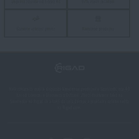
Doprava zdarma od 1 999 Kč
97% zboží skladem
Garance vrácení peněz
Kamenné prodejny
Naši zákazníci mají k dispozici kamennou prodejnu v Semilech, cca 40
km od Liberce, v Olomouci a Ostravě. Zboží dodáváme také na
Slovensko na Rigad.sk a také do celé Evropy a prakticky celého světa
na Rigad.com.