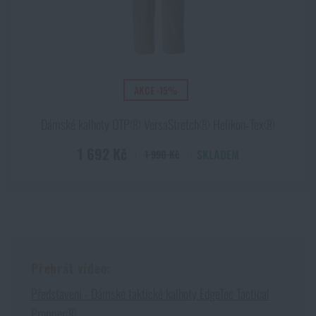
AKCE -15%
Dámské kalhoty OTP® VersaStretch® Helikon‑Tex®
1 692 Kč
SKLADEM
1 990 Kč
Přehrát video:
Představení - Dámské taktické kalhoty EdgeTec Tactical
Propper®