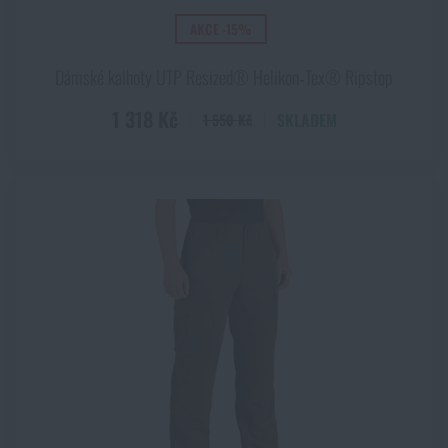
Akce a slevy
AKCE -15%
Dámské kalhoty UTP Resized® Helikon‑Tex® Ripstop
Výprodej
1 318 Kč
SKLADEM
1 550 Kč
Značky A-Z
Všechny produkty