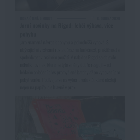
DOBA ČTENÍ:
5 MINUT
8. DUBNA 2026
Jarní novinky na Rigad: lehčí výbava, více
pohybu
Jaro znamená návrat k pohybu a jednodušší výbavě. S
ubývajícími vrstvami roste důraz na funkčnost, praktičnost a
spolehlivost v reálném použití. V nabídce Rigad se objevilo
několik novinek, které na tyto změny dobře reagují – od
lehkého oblečení přes promyšlené batohy až po vybavení pro
pobyt venku. Podívejte se na výběr produktů, které obstojí
nejen na papíře, ale hlavně v praxi.