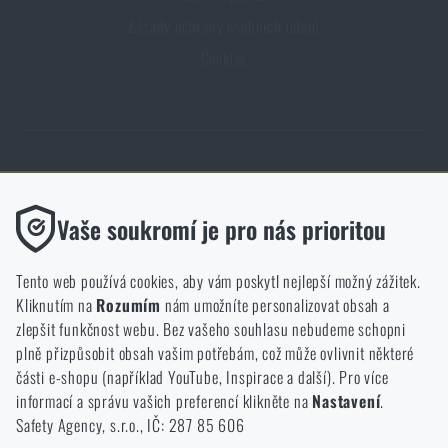
Zásady ochrany osobních údajů
Cookies
Obchod Rigad.cz získal díky spokojenosti ověřených zákazníků prestižní
certifikát Zlaté Ověřeno zákazníky.
Funkční
Vaše soukromí je pro nás prioritou
Bez nich by náš web vůbec nefungoval. U těchto cookies není
možné zakázat jejich ukládání.
Tento web používá cookies, aby vám poskytl nejlepší možný zážitek.
Kliknutím na
Rozumím
nám umožníte personalizovat obsah a
Analytické
zlepšit funkčnost webu. Bez vašeho souhlasu nebudeme schopni
NCAGE 828DG
Do těchto cookies se anonymně ukládá, jakým způsobem
plně přizpůsobit obsah vašim potřebám, což může ovlivnit některé
procházíte a používáte náš web. Pomáhají nám lépe chápat, co
části e-shopu (například YouTube, Inspirace a další). Pro více
se našim zákazníkům líbí a kterým směrem se máme ubírat.
informací a správu vašich preferencí klikněte na
Nastavení
.
Safety Agency, s.r.o., IČ: 287 85 606
Marketingové