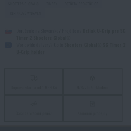
SHOOTERS GLOBAL®
TIMERY
POTŘEBY PRO STŘELCE
doručení
.
TRÉNINKOVÉ VYBAVENÍ
GOAST: revoluční terčový systém z Norska
PŘEČÍST ČLÁNEK
Doručenie na Slovensko? Prejdite na
Držiak U-Grip pre SG
Timer 2 Shooters Global®
Souhlasím s
obchodními podmínkami
Worldwide delivery? Go to
Shooters Global® SG Timer 2
Jak vybrat střelecká sluchátka: ochrana sluchu pro
ODESLAT DOTAZ
U-Grip holder
reálné použití
PŘEČÍST ČLÁNEK
Líbí se vám produkt?
Kupte si
Držák U-Grip pro SG Timer 2 Shooters
Novinky Eberlestock skladem – připraveni na
Doprava zdarma od 1 999 Kč
97% zboží skladem
upgrade?
Global®
za akční cenu
850 Kč
PŘEČÍST ČLÁNEK
PŘIDAT DO KOŠÍKU
Garance vrácení peněz
Kamenné prodejny
Chest Rig Reaper™ Agilite Gear® – minimalizmus a