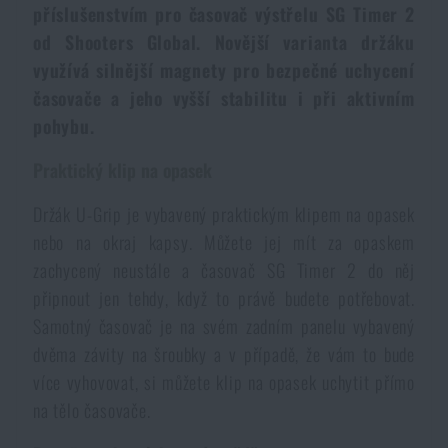
příslušenstvím pro časovač výstřelu SG Timer 2
Dámské oblečení
Elektronika a příslušenství pro mobily
Beranidla, páčidla
Vybíjecí zařízení
od Shooters Global. Novější varianta držáku
využívá silnější magnety pro bezpečné uchycení
Dětské oblečení
Hodinky
Výstroj pro psy
Rychlonabíječe zásobníků
časovače a jeho vyšší stabilitu i při aktivním
pohybu.
Údržba oblečení
Pouzdra
Novinky
Novinky
Praktický klip na opasek
Vojenské nášivky a znaky
Paracord
Držák U-Grip je vybavený praktickým klipem na opasek
Akce a slevy
Akce a slevy
nebo na okraj kapsy. Můžete jej mít za opaskem
zachycený neustále a časovač SG Timer 2 do něj
Vesty
Peněženky
Výprodej
Výprodej
připnout jen tehdy, když to právě budete potřebovat.
Samotný časovač je na svém zadním panelu vybavený
Ručníky, osušky
Značky A-Z
Značky A-Z
Novinky
dvěma závity na šroubky a v případě, že vám to bude
více vyhovovat, si můžete klip na opasek uchytit přímo
Solární sprchy
Všechny produkty
na tělo časovače.
Všechny produkty
Akce a slevy