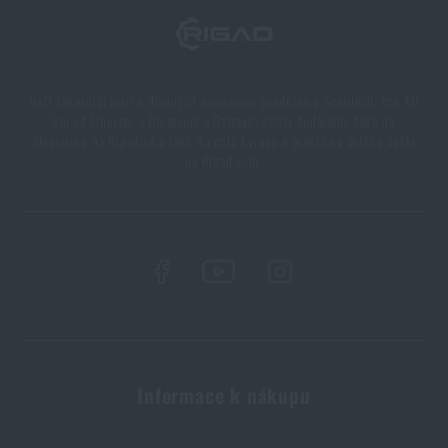
modularita pro každý scénář
PŘEČÍST ČLÁNEK
Naši zákazníci mají k dispozici kamennou prodejnu v Semilech, cca 40
km od Liberce, v Olomouci a Ostravě. Zboží dodáváme také na
Další novinka na skladě! Seznamte se s produkty M-
Slovensko na Rigad.sk a také do celé Evropy a prakticky celého světa
Tac
na Rigad.com.
PŘEČÍST ČLÁNEK
Novinka na Rigad: Opasek Magnetix™ Battle Belt od
Agilite Gear®
PŘEČÍST ČLÁNEK
Informace k nákupu
Kore a FlexFit: detaily, na kterých záleží!
PŘEČÍST ČLÁNEK