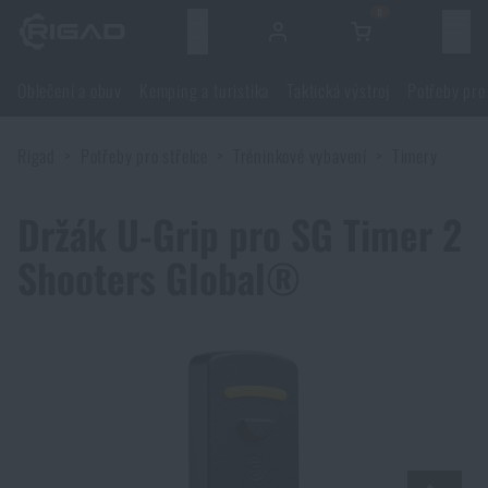
0
Menu
Oblečení a obuv
Kemping a turistika
Taktická výstroj
Potřeby pro
Oblečení a obuv
Rigad
Potřeby pro střelce
Tréninkové vybavení
Timery
Oblečení a obuv
Kemping a turistika
Držák U-Grip pro SG Timer 2
Obuv
Kemping a turistika
Taktická výstroj
Shooters Global®
Bundy
Batohy
Taktická výstroj
Potřeby pro střelce
Blůzy
Tašky, brašny, kufry, ledvinky
Nosiče plátů a příslušenství
Potřeby pro střelce
Nože a nářadí
Kalhoty
Spaní v přírodě
Nosné postroje
Střelecké brýle
Nože a nářadí
Sebeobrana