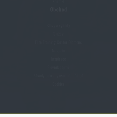
Kontakt
Obchod
Slevy a výhody
Služby
Elite Training Center Olomouc
Magazín
Inspirace
Slovník pojmů
Zásady ochrany osobních údajů
Cookies