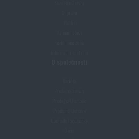
Stav objednávky
Doprava
Jarní úklid: máte vyčištěné zbraně?
Platba
PŘEČÍST ČLÁNEK
Výměna zboží
Reklamace zboží
Informační centrum
Líbí se vám produkt?
O společnosti
Kupte si
Držák U-Grip pro SG Timer 2 Shooters
Global®
za akční cenu
850 Kč
Kariéra
Prodejna Semily
PŘIDAT DO KOŠÍKU
Prodejna Olomouc
Prodejna Ostrava
Obchodní podmínky
O nás