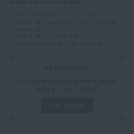
Benefity, o kterých musíte vědět:
Voděodolné zápisníky
Výprodej
originální příslušenství pro časovač výstřelu SG Timer 2
využívá silnější magnety pro bezpečné uchycení zařízení
Ochrana před komáry a hmyzem
Značky A-Z
vysoká stabilita
praktický klip pro zachycení na opasek
možnost přemontovat klip z držáku přímo na tělo časovače
Ohřívače nohou, rukou a těla
Všechny produkty
Opravné sady a fixační pásky
Líbí se vám produkt?
Kupte si
Držák U-Grip pro SG Timer 2 Shooters
Potřeby pro vodáky
Global®
za akční cenu
850 Kč
Zdraví, ochrana
PŘIDAT DO KOŠÍKU
DOSTUPNOST NA PRODEJNÁCH
Novinky