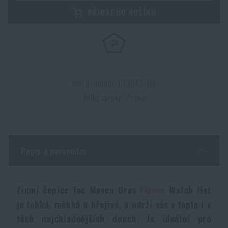
Dámské oblečení
Elektronika a příslušenství pro mobily
Beranidla, páčidla
Vybíjecí zařízení
PŘIDAT DO KOŠÍKU
Dětské oblečení
Hodinky
Výstroj pro psy
Rychlonabíječe zásobníků
Údržba oblečení
Pouzdra
Kód produktu: D13042-03
Novinky
Novinky
Délka záruky: 2 roky
Vojenské nášivky a znaky
Paracord
Akce a slevy
Akce a slevy
Vesty
Peněženky
Výprodej
Výprodej
Popis a parametry
Ručníky, osušky
Značky A-Z
Značky A-Z
Novinky
Zimní čepice Tac Maven Oros
Fleece
Watch Hat
je lehká, měkká a hřejivá, a udrží vás v teple i v
Solární sprchy
Všechny produkty
Všechny produkty
Akce a slevy
těch nejchladnějších dnech. Je ideální pro