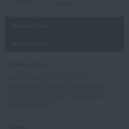
doručení
.
SPECIFIKACE
Ploché švy
Související články
Dotaz k produktu
Jak vybrat fleece? Průvodce materiálem, vlastnostmi
a péčí
Zadejte Vaše jméno *
Zadejte Váš e-mail *
KATEGORIE PRODUKTU
PŘEČÍST ČLÁNEK
OBLEČENÍ PENTAGON® TACTICAL
ZIMNÍ ČEPICE
PENTAGON® TACTICAL
ZIMNÍ ČEPICE PENTAGON® TACTICAL
Jak se zahřát v mrazu?
POKRÝVKY HLAVY PENTAGON® TACTICAL
OBLEČENÍ A OBUV
PŘEČÍST ČLÁNEK
ČEPICE A POKRÝVKY HLAVY
Souhlasím s
obchodními podmínkami
Už máte vybranou čepici na zimu?
ODESLAT DOTAZ
VARIANTY