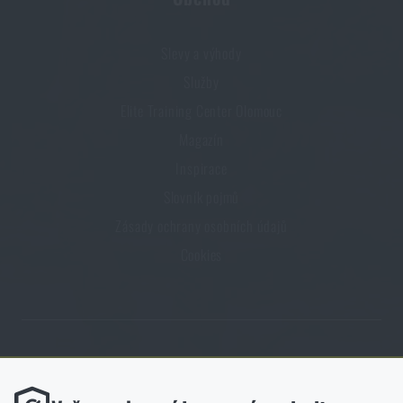
Slevy a výhody
Služby
Elite Training Center Olomouc
Magazín
Inspirace
Slovník pojmů
Zásady ochrany osobních údajů
Cookies
Obchod Rigad.cz získal díky spokojenosti ověřených zákazníků prestižní
certifikát Zlaté Ověřeno zákazníky.
Funkční