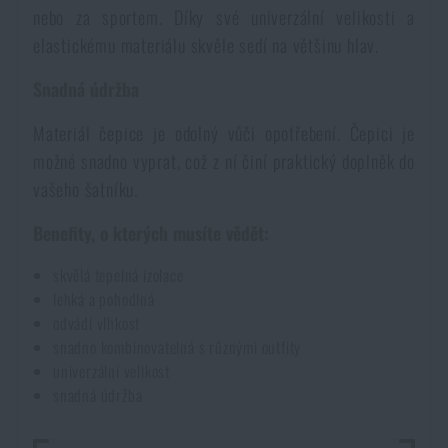
nebo za sportem. Díky své univerzální velikosti a
Akce a slevy
elastickému materiálu skvěle sedí na většinu hlav.
Snadná údržba
Výprodej
Materiál čepice je odolný vůči opotřebení. Čepici je
Značky A-Z
možné snadno vyprat, což z ní činí praktický doplněk do
vašeho šatníku.
Všechny produkty
Benefity, o kterých musíte vědět:
skvělá tepelná izolace
lehká a pohodlná
odvádí vlhkost
snadno kombinovatelná s různými outfity
univerzální velikost
DOSTUPNOST NA PRODEJNÁCH
snadná údržba