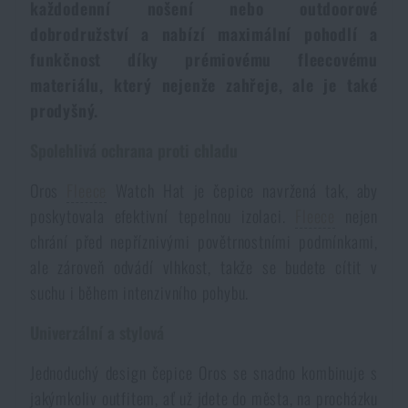
každodenní nošení nebo outdoorové
Voděodolné zápisníky
Výprodej
dobrodružství a nabízí maximální pohodlí a
funkčnost díky prémiovému fleecovému
Ochrana před komáry a hmyzem
Značky A-Z
materiálu, který nejenže zahřeje, ale je také
prodyšný.
Ohřívače nohou, rukou a těla
Všechny produkty
Spolehlivá ochrana proti chladu
Oros
Fleece
Watch Hat je čepice navržená tak, aby
Opravné sady a fixační pásky
poskytovala efektivní tepelnou izolaci.
Fleece
nejen
chrání před nepříznivými povětrnostními podmínkami,
Potřeby pro vodáky
ale zároveň odvádí vlhkost, takže se budete cítit v
suchu i během intenzivního pohybu.
Zdraví, ochrana
Univerzální a stylová
Jednoduchý design čepice Oros se snadno kombinuje s
Novinky
jakýmkoliv outfitem, ať už jdete do města, na procházku