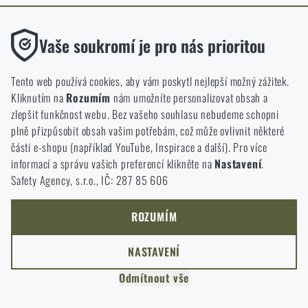
ODEJÍT
Funkční
ROZUMÍM, POKRAČOVAT
Vaše soukromí je pro nás prioritou
PŘEJÍT DO KOŠÍKU
GO TO RIGAD.COM
Bez nich by náš web vůbec nefungoval. U těchto cookies není
PŘEJDU NA HLAVNÍ STRÁNKU
možné zakázat jejich ukládání.
Tento web používá cookies, aby vám poskytl nejlepší možný zážitek.
I WILL STAY HERE
Kliknutím na
Rozumím
nám umožníte personalizovat obsah a
ZŮSTANU TADY
Analytické
zlepšit funkčnost webu. Bez vašeho souhlasu nebudeme schopni
Do těchto cookies se anonymně ukládá, jakým způsobem
plně přizpůsobit obsah vašim potřebám, což může ovlivnit některé
procházíte a používáte náš web. Pomáhají nám lépe chápat, co
části e-shopu (například YouTube, Inspirace a další). Pro více
se našim zákazníkům líbí a kterým směrem se máme ubírat.
informací a správu vašich preferencí klikněte na
Nastavení
.
Safety Agency, s.r.o., IČ: 287 85 606
Marketingové
Tyto cookies nám pomáhají optimalizovat reklamu směřující na
náš e-shop, aby byla co nejvíce efektivní a náš obchod se mohl
ROZUMÍM
neustále rozvíjet a zlepšovat.
NASTAVENÍ
Personalizované
Odmítnout vše
Díky těmto cookies dokážeme reklamu personalizovat a nabízet
vám skutečně jen ty produkty, o které můžete mít zájem.