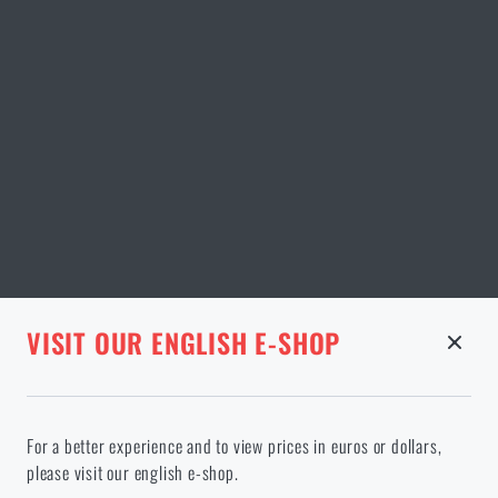
STRÁNKA V DANÉM JAZYCE NEEXISTUJE
VISIT OUR ENGLISH E-SHOP
ODEBRANÉ ZBOŽÍ Z KOŠÍKU
Pokračováním potvrzuji, že jsem starší 18 let
Ve vámi vybraném jazyce stránka neexistuje. Můžete tedy zůstat
For a better experience and to view prices in euros or dollars,
zde, nebo přejít na hlavní stránku cílového jazyka. Jakou možnost
please visit our english e-shop.
si vyberete?