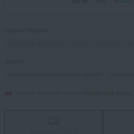
458 Kč
SKLADEM
539 Kč
KATEGORIE PRODUKTU
DÁRKY PRO MUŽE - OBLEČENÍ A OBUV
KŠILTOVKY
OBLEČENÍ A OBUV
ČEP
VARIANTY
KŠILTOVKA RETRO TRUCKER FLEXFIT® RIGAD® - MULTICAM®
KŠILTOVKA RET
Doručenie na Slovensko? Prejdite na
Šiltovka Retro Trucke
Doprava zdarma od 1 999 Kč