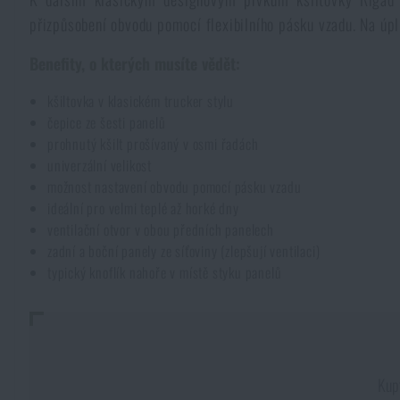
přizpůsobení obvodu pomocí flexibilního pásku vzadu. Na úpl
Pláštěnky, ponča
Drobné vybavení a maličkosti k přežití
Kufry, boxy
Trezory
Všechny produkty
Benefity, o kterých musíte vědět:
Dámské oblečení
Elektronika a příslušenství pro mobily
Beranidla, páčidla
Vybíjecí zařízení
kšiltovka v klasickém trucker stylu
čepice ze šesti panelů
Dětské oblečení
Hodinky
Výstroj pro psy
prohnutý kšilt prošívaný v osmi řadách
Rychlonabíječe zásobníků
univerzální velikost
možnost nastavení obvodu pomocí pásku vzadu
Údržba oblečení
Pouzdra
ideální pro velmi teplé až horké dny
Novinky
Novinky
ventilační otvor v obou předních panelech
zadní a boční panely ze síťoviny (zlepšují ventilaci)
Vojenské nášivky a znaky
Paracord
Akce a slevy
Akce a slevy
typický knoflík nahoře v místě styku panelů
Vesty
Peněženky
Výprodej
Výprodej
Ručníky, osušky
Značky A-Z
Značky A-Z
Novinky
Kup