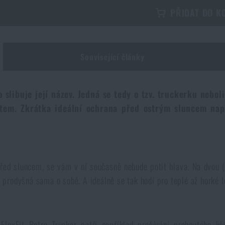
PŘIDAT DO K
Související články
 slibuje její název. Jedná se tedy o tzv. truckerku neboli
tem. Zkrátka ideální ochrana před ostrým sluncem např
řed sluncem, se vám v ní současně nebude potit hlava. Na dvou (
e prodyšná sama o sobě. A ideálně se tak hodí pro teplé až horké l
exFit Retro Trucker patří například prošívání prohnutého kšil