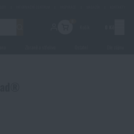
HODY
|
INFORMAČNÍ CENTRUM
|
INSPIRACE
|
MAGAZÍN
|
KONTAKTY
0
Košík
0 Kč
Menu
ana
Zbraně a střelivo
Ostatní
Dle zájmu
igad®