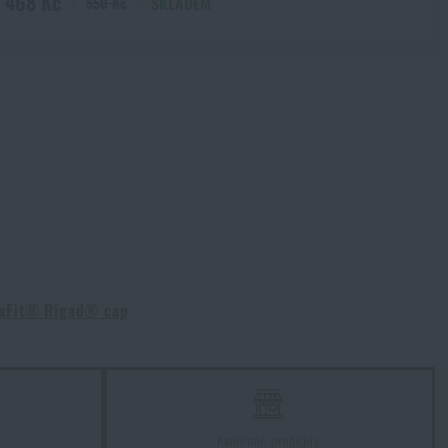
468 Kč
SKLADEM
550 Kč
exFit® Rigad® cap
z
Kamenné prodejny