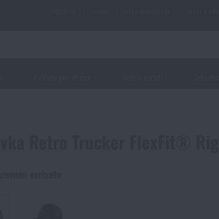
PRODEJNY
|
SLUŽBY
|
STAV OBJEDNÁVKY
|
SLEVY A VÝ
oj
Potřeby pro střelce
Nože a nářadí
Sebeobr
ovka Retro Trucker FlexFit® R
arevnou variantu