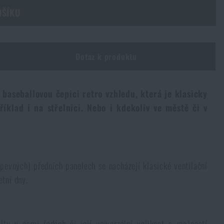
OŠÍKU
Dotaz k produktu
 baseballovou čepici retro vzhledu, která je klasicky
íklad i na střelnici. Nebo i kdekoliv ve městě či v
pevných) předních panelech se nacházejí klasické ventilační
etní dny.
tu v osmi řadách či její univerzální velikost s možností