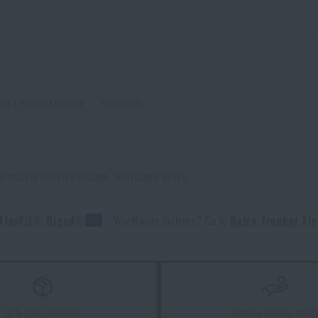
ICE A POKRÝVKY HLAVY
RIGAD.CZ®
RO TRUCKER FLEXFIT® RIGAD® - MULTICAM® BLACK
r FlexFit® Rigad®
Worldwide delivery? Go to
Retro Trucker Fl
97% zboží skladem
Garance vrácení peně