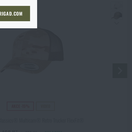
bou
 straně dopravce,
či
KOŠÍKU
 RIGAD.COM
bjednat stejným způsobem a my
NÍ STRÁNKU
boží na prodejnu
Souhlasím s
obchodními podmínkami
ODESLAT DOTAZ
 prodejně, si můžete
 Kč
 Kč
AKCE -15%
VIDEO
Classics® Multicam® Retro Trucker FlexFit®