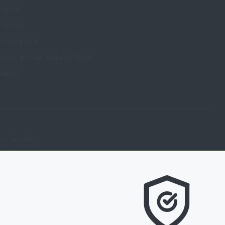
agazín
nspirace
lovník pojmů
ásady ochrany osobních údajů
ookies
eno zákazníky.
m líbí a kterým směrem se máme ubírat.