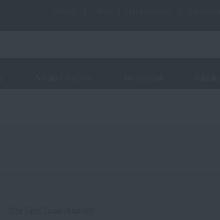
PRODEJNY
|
SLUŽBY
|
STAV OBJEDNÁVKY
|
SLEVY A VÝ
oj
Potřeby pro střelce
Nože a nářadí
Sebeobr
 1 - Stan Cross Canyon Klymit®