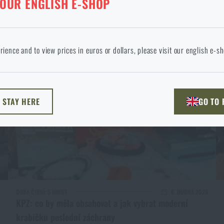
 OUR ENGLISH E-SHOP
Magazín články
ANÉ ZBOŽÍ Z KOŠÍKU
okračováním potvrzuji, že jsem starší 18 let
 jazyce stránka neexistuje. Můžete tedy zůstat zde, nebo přejít na hlavní
rience and to view prices in euros or dollars, please visit our english e-s
žnost si vyberete?
ODEJÍT
ROZUMÍM, POKRAČOVAT
PŘEJÍT DO 
L STAY HERE
GO TO
NU TADY
PŘEJDU NA HLAV
DOBA ČTENÍ:
5 MINUT
6. DUBNA 2026
KPZ: co by měla obsahovat a jak vybrat moderní
krabičku poslední záchrany