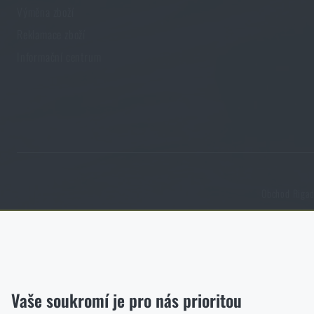
Výměna zboží
Reklamace zboží
Informační centrum
Obchod Rigad.
Funkční
Bez nich by náš web vůbec nefungoval. U těchto cookies není mož
Analytické
Vaše soukromí je pro nás prioritou
Do těchto cookies se anonymně ukládá, jakým způsobem prochází