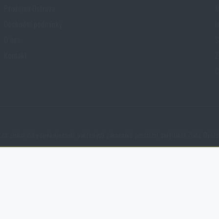
Prodejna Ostrava
M
Obchodní podmínky
I
O nás
S
Kontakt
Z
C
cz získal díky spokojenosti ověřených zákazníků prestižní certifikát Zlaté Ověř
né zakázat jejich ukládání.
NCAGE 828DG
te a používáte náš web. Pomáhají nám lépe chápat, co se našim zákazníků