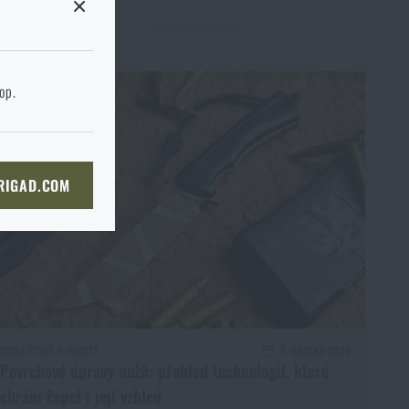
 stránku cílového
hop.
KOŠÍKU
 RIGAD.COM
NÍ STRÁNKU
DOBA ČTENÍ:
4 MINUTY
5. BŘEZNA 2026
Povrchové úpravy nožů: přehled technologií, které
chrání čepel i její vzhled