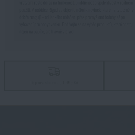
vrstvami roste důraz na funkčnost, praktičnost a spolehlivost v reálném
použití. V nabídce Rigad se objevilo několik novinek, které na tyto změny
Novinky
dobře reagují – od lehkého oblečení přes promyšlené batohy až po
vybavení pro pobyt venku. Podívejte se na výběr produktů, které obstojí
nejen na papíře, ale hlavně v praxi.
Akce a slevy
Výprodej
Značky A-Z
Doprava zdarma od 1 999 Kč
Všechny produkty