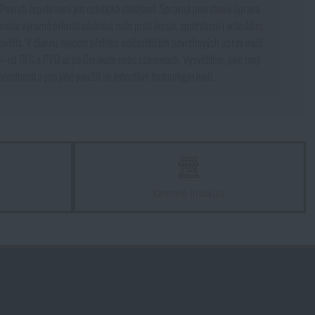
Povrch čepele není jen estetická záležitost. Správná povrchová úprava
může výrazně ovlivnit odolnost nože proti korozi, opotřebení i odleskům
světla. V článku najdete přehled nejčastějších povrchových úprav nožů
– od DLC a PVD až po Cerakote nebo stonewash. Vysvětlíme, jaké mají
vlastnosti a pro jaké použití se jednotlivé technologie hodí.
z
Kamenné prodejny