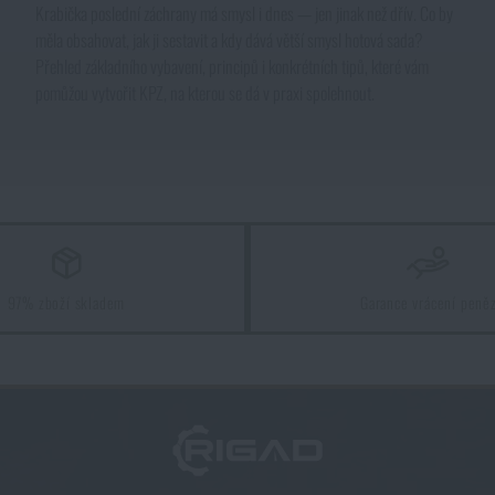
Krabička poslední záchrany má smysl i dnes — jen jinak než dřív. Co by
měla obsahovat, jak ji sestavit a kdy dává větší smysl hotová sada?
Přehled základního vybavení, principů i konkrétních tipů, které vám
pomůžou vytvořit KPZ, na kterou se dá v praxi spolehnout.
97% zboží skladem
Garance vrácení peně