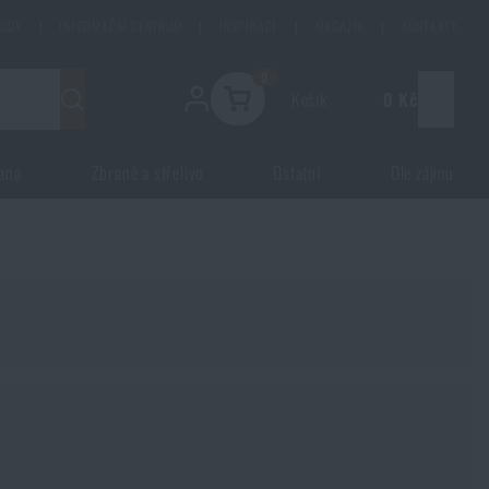
HODY
|
INFORMAČNÍ CENTRUM
|
INSPIRACE
|
MAGAZÍN
|
KONTAKTY
0
Košík
0 Kč
Menu
ana
Zbraně a střelivo
Ostatní
Dle zájmu